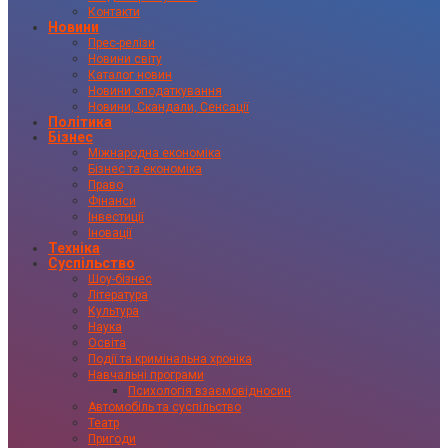
Контакти
Новини
Прес-релізи
Новини світу
Каталог новин
Новини оподаткування
Новини, Скандали, Сенсації
Політика
Бізнес
Міжнародна економіка
Бізнес та економіка
Право
Фінанси
Інвестиції
Іновації
Техніка
Суспільство
Шоу-бізнес
Література
Культура
Наука
Освіта
Події та кримінальна хроніка
Навчальні програми
Психологія взаємовідносин
Автомобіль та суспільство
Театр
Пригоди