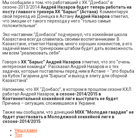
Мы сообщали о том, что работавший с ХК “Донбасс” в
сезоне-2013/2014
Андрей Назаров будет теперь работать на
посту главного тренера ХК “Барыс” (Астана)
. Комментируя
свой переезд из Донецка в Астану
Андрей Назаров
отметил,
что эмоции от такого перехода у него “только самые
положительные”.
Экс-наставник “Донбасса” подчеркнул, что хоккейная школа
Казахстана всегда славилась своими воспитанниками. В
Казахстане, отметил Назаров, много хороших хоккеистов, а его
задачей вместе с тренерским штабом будет дать возможность
им всем “реализовать себя”.
Говоря о
ХК “Барыс” Андрей Назаров
отметил, что это “очень
интересная команда”. Рассказал Андрей Назаров и о тех
задачах, которые поставлены перед ним в Астане – “это борьба
за Кубок Гагарина для “Барыса” и выход в элиту для сборной
Казахстана”.
Напомним, что ХК “Донбасс”, в котором в прошлом сезоне КХЛ
работал Андрей Назаров,
в сезоне-2014/2015 в
Континентальной хоккейной лиге выступать не будет
.
Причина – ситуация, сложившаяся в Украине.
Также мы сообщали, что донецкий
МХК “Молодая гвардия” не
будет участвовать в Молодежной хоккейной лиге в
сезоне-2014/2015
.
Нещодавні
Топ