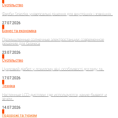
1
Суспільство
Фарби Sniezka: універсальні рішення для внутрішніх і зовнішніх...
27.07.2026
2
Бізнес та економіка
Промышленные солнечные электростанции: современное
решение для бизнеса
23.07.2026
3
Суспільство
Цукровий діабет у похилому віці: особливості догляду та...
17.07.2026
4
Техніка
Настенные LCD-дисплеи: где используются, какие бывают и
зачем...
14.07.2026
1
Подорожі та туризм