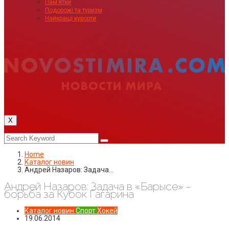
Пам’ятки
Подорожі та туризм
Найкращі курорти
X
Home
Каталог новин
Андрей Назаров: Задача…
Андрей Назаров: Задача в «Барысе» –
борьба за Кубок Гагарина
Каталог новин
Спорт
Хокей
19.06.2014