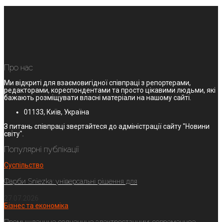
Про нас
Ми відкриті для взаємовигідної співпраці з репортерами,
редакторами, кореспондентами та просто цікавими людьми, які
бажають розміщувати власні матеріали на нашому сайті.
01133, Київ, Україна
З питань співпраці звертайтеся до адміністрації сайту "Новини
світу".
Популярні публікації
Суспільство
Фарби Sniezka: універсальні рішення для
27.07.2026
Бізнес та економіка