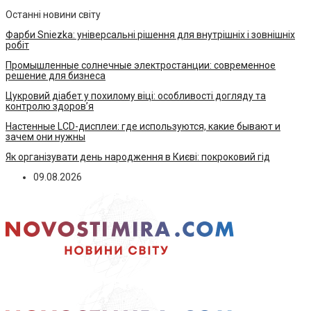
Останні новини світу
Фарби Sniezka: універсальні рішення для внутрішніх і зовнішніх
робіт
Промышленные солнечные электростанции: современное
решение для бизнеса
Цукровий діабет у похилому віці: особливості догляду та
контролю здоров’я
Настенные LCD-дисплеи: где используются, какие бывают и
зачем они нужны
Як організувати день народження в Києві: покроковий гід
09.08.2026