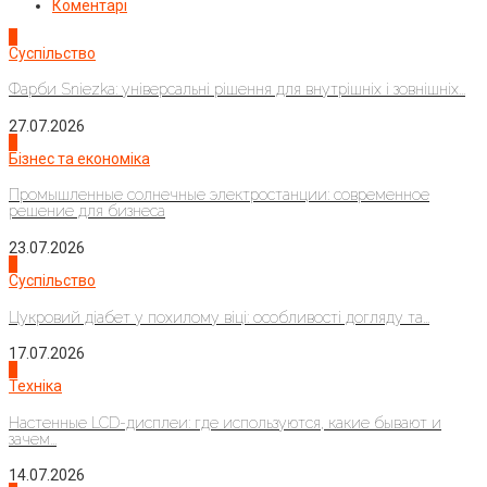
Коментарі
1
Суспільство
Фарби Sniezka: універсальні рішення для внутрішніх і зовнішніх...
27.07.2026
2
Бізнес та економіка
Промышленные солнечные электростанции: современное
решение для бизнеса
23.07.2026
3
Суспільство
Цукровий діабет у похилому віці: особливості догляду та...
17.07.2026
4
Техніка
Настенные LCD-дисплеи: где используются, какие бывают и
зачем...
14.07.2026