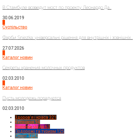
В Стамбуле возведут мост по проекту Леонардо Да...
30.06.2019
2
Суспільство
Фарби Sniezka: універсальні рішення для внутрішніх і зовнішніх...
27.07.2026
3
Каталог новин
Секреты хранения молочных продуктов
02.03.2010
4
Каталог новин
Пусть молодежь порадуется
02.03.2010
Здоров'я і краса
321
Кулінарія
94
Новинки моди
63
Подорожі та туризм
125
Спорт
1224