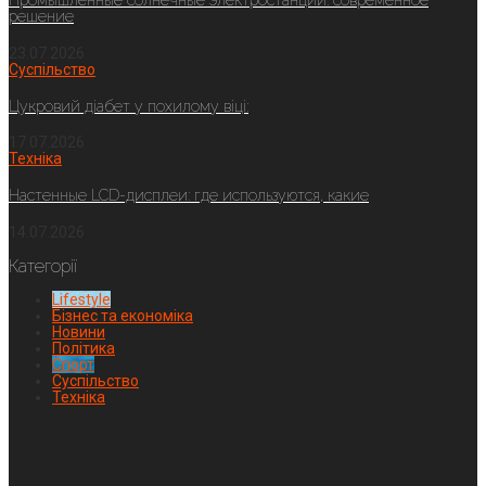
Промышленные солнечные электростанции: современное
решение
23.07.2026
Суспільство
Цукровий діабет у похилому віці:
17.07.2026
Техніка
Настенные LCD-дисплеи: где используются, какие
14.07.2026
Категорії
Lifestyle
Бізнес та економіка
Новини
Політика
Спорт
Суспільство
Техніка