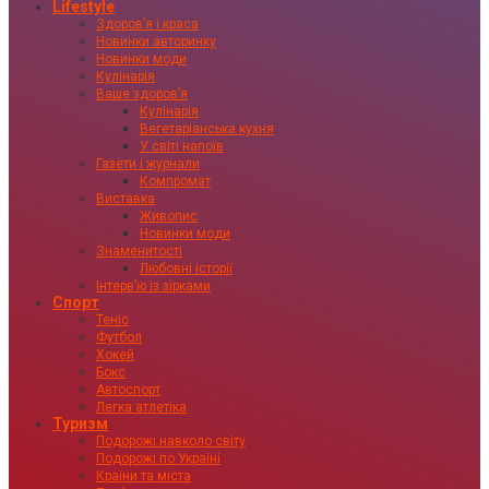
Lifestyle
Здоровʼя і краса
Новинки авторинку
Новинки моди
Кулінарія
Ваше здоровʼя
Кулінарія
Вегетаріанська кухня
У світі напоїв
Газети і журнали
Компромат
Виставка
Живопис
Новинки моди
Знаменитості
Любовні історії
Інтервʼю із зірками
Спорт
Теніс
Футбол
Хокей
Бокс
Автоспорт
Легка атлетіка
Туризм
Подорожі навколо світу
Подорожі по Україні
Країни та міста