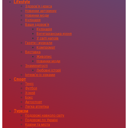
Lifestyle
Здоровʼя і краса
Новинки авторинку
Новинки моди
Кулінарія
Ваше здоровʼя
Кулінарія
Вегетаріанська кухня
У світі напоїв
Газети і журнали
Компромат
Виставка
Живопис
Новинки моди
Знаменитості
Любовні історії
Інтервʼю із зірками
Спорт
Теніс
Футбол
Хокей
Бокс
Автоспорт
Легка атлетіка
Туризм
Подорожі навколо світу
Подорожі по Україні
Країни та міста