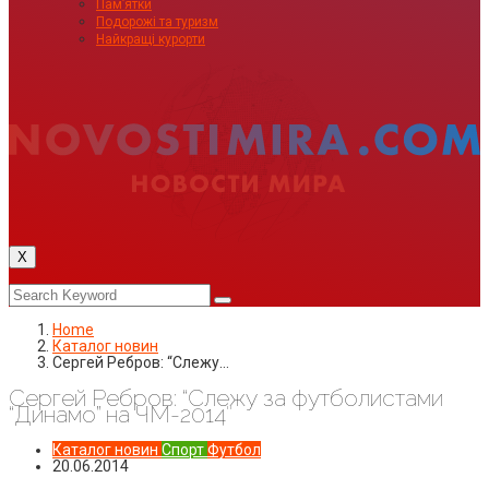
Пам’ятки
Подорожі та туризм
Найкращі курорти
X
Home
Каталог новин
Сергей Ребров: “Слежу…
Сергей Ребров: “Слежу за футболистами
“Динамо” на ЧМ-2014″
Каталог новин
Спорт
Футбол
20.06.2014