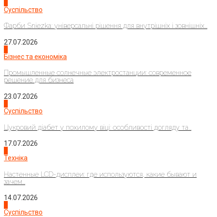
1
Суспільство
Фарби Sniezka: універсальні рішення для внутрішніх і зовнішніх...
27.07.2026
2
Бізнес та економіка
Промышленные солнечные электростанции: современное
решение для бизнеса
23.07.2026
3
Суспільство
Цукровий діабет у похилому віці: особливості догляду та...
17.07.2026
4
Техніка
Настенные LCD-дисплеи: где используются, какие бывают и
зачем...
14.07.2026
1
Суспільство