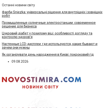
Останні новини світу
Фарби Sniezka: універсальні рішення для внутрішніх і зовнішніх
робіт
Промышленные солнечные электростанции: современное
решение для бизнеса
Цукровий діабет у похилому віці: особливості догляду та
контролю здоров’я
Настенные LCD-дисплеи: где используются, какие бывают и
зачем они нужны
Як організувати день народження в Києві: покроковий гід
09.08.2026