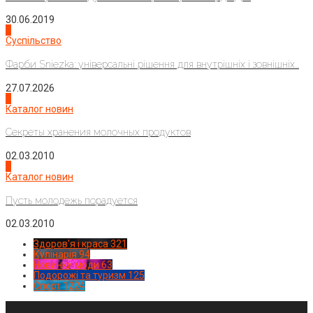
30.06.2019
2
Суспільство
Фарби Sniezka: універсальні рішення для внутрішніх і зовнішніх...
27.07.2026
3
Каталог новин
Секреты хранения молочных продуктов
02.03.2010
4
Каталог новин
Пусть молодежь порадуется
02.03.2010
Здоров'я і краса
321
Кулінарія
94
Новинки моди
63
Подорожі та туризм
125
Спорт
1224