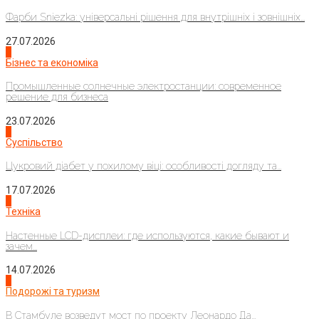
Фарби Sniezka: універсальні рішення для внутрішніх і зовнішніх...
27.07.2026
2
Бізнес та економіка
Промышленные солнечные электростанции: современное
решение для бизнеса
23.07.2026
3
Суспільство
Цукровий діабет у похилому віці: особливості догляду та...
17.07.2026
4
Техніка
Настенные LCD-дисплеи: где используются, какие бывают и
зачем...
14.07.2026
1
Подорожі та туризм
В Стамбуле возведут мост по проекту Леонардо Да...