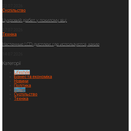
23.07.2026
Суспільство
Цукровий діабет у похилому віці:
17.07.2026
Техніка
Настенные LCD-дисплеи: где используются, какие
14.07.2026
Категорії
Lifestyle
Бізнес та економіка
Новини
Політика
Спорт
Суспільство
Техніка