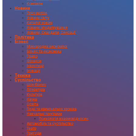
Контакти
Новини
Прес-релізи
Новини світу
Каталог новин
Новини оподаткування
Новини, Скандали, Сенсації
Політика
Бізнес
Міжнародна економіка
Бізнес та економіка
Право
Фінанси
Інвестиції
Іновації
Техніка
Суспільство
Шоу-бізнес
Література
Культура
Наука
Освіта
Події та кримінальна хроніка
Навчальні програми
Психологія взаємовідносин
Автомобіль та суспільство
Театр
Пригоди