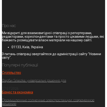
Про нас
Ми відкриті для взаємовигідної співпраці з репортерами,
редакторами, кореспондентами та просто цікавими людьми, які
бажають розміщувати власні матеріали на нашому сайті.
01133, Київ, Україна
З питань співпраці звертайтеся до адміністрації сайту "Новини
світу".
Популярні публікації
Суспільство
Фарби Sniezka: універсальні рішення для
27.07.2026
Бізнес та економіка
Промышленные солнечные электростанции: современное
решение