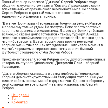
Главный тренер киевского “Динамо”
Сергей Ребров
в ходе
общения с журналистом газеты “Команда” рассказал о своих
впечатлениях от бразильского чемпионата мира. По словам
Сергея Реброва, в данный момент сложно назвать
единоличного фаворита турнира.
“В матче Португалии и Германии мы болели за Велозу. Мы все
желаем ему только удачи. Но поступок Пепе просто поставил
крест на стараниях его коллектива. Да, это футбол и тут бывает
всякое, но страна долго готовится к такому турниру. А когда
человека в такой момент подводит психикаhellip; сложно здесь
что-либо говорить. Вдесятером играть против немецкой
сборной очень тяжело. Так что удаление – ключевой момент в
матче”, – прокомментировал свою точку зрения бывший
футболист столичного клуба Сергей Ребров.
Прокомментировал
Сергей Ребров
и игру другого коллектива, в
котором выступает “динамовец”
Джермейн Ленс
– сборной
Голландии.
“Да, эта сборная уже вышла в раунд плей-офф. Голландская
сборная демонстрирует отличный атакующий футбол. Они уже
смогли забить восемь мячей в двух матчах. Однако в обороне у
этой команды не все гладко” – заявил журналистам Сергей
Ребров.
Нещодавні
Топ
Коментарі