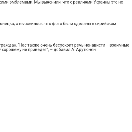
кими эмблемами. Мы выяснили, что с реалиями Украины это не
нецка, а выяснилось, что фото были сделаны в сирийском
раждан. “Нас также очень беспокоит речь ненависти – взаимные
у хорошему не приведет”, – добавил А. Арутюнян.