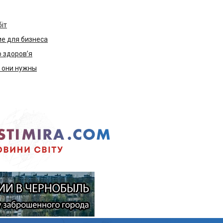
біт
е для бизнеса
ю здоров’я
м они нужны