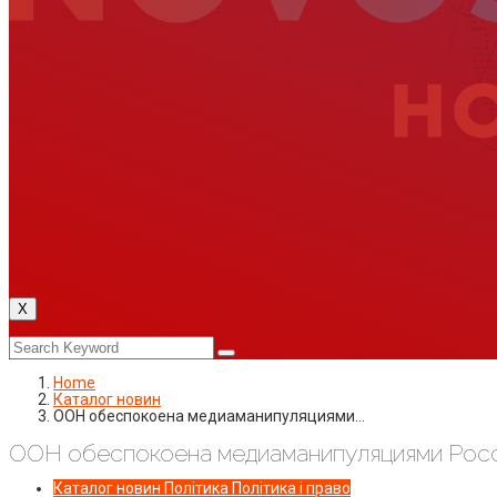
X
Home
Каталог новин
ООН обеспокоена медиаманипуляциями…
ООН обеспокоена медиаманипуляциями Росси
Каталог новин
Політика
Політика і право