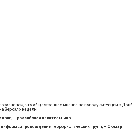
окоена тем, что общественное мнение по поводу ситуации в Донба
на Зеркало недели.
двиг, – российская писательница
о информсопровождение террористических групп, – Сюмар