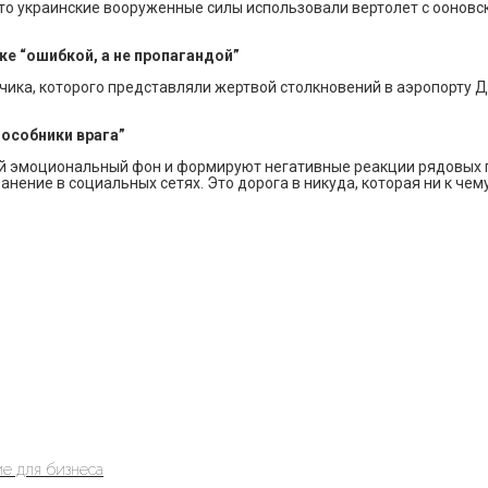
что украинские вооруженные силы использовали вертолет с ооновс
ке “ошибкой, а не пропагандой”
ка, которого представляли жертвой столкновений в аэропорту До
особники врага”
й эмоциональный фон и формируют негативные реакции рядовых г
ранение в социальных сетях. Это дорога в никуда, которая ни к чем
е для бизнеса