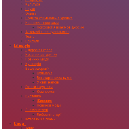
Культура
Наука
Освіта
Події та кримінальна хроніка
Навчальні програми
Психологія взаємовідносин
Автомобіль та суспільство
Театр
Пригоди
Lifestyle
Здоровʼя і краса
Новинки авторинку
Новинки моди
Кулінарія
Ваше здоровʼя
Кулінарія
Вегетаріанська кухня
У світі напоїв
Газети і журнали
Компромат
Виставка
Живопис
Новинки моди
Знаменитості
Любовні історії
Інтервʼю із зірками
Спорт
Теніс