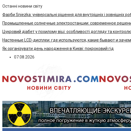
Останні новини світу
Фарби Sniezka: універсальні рішення для внутрішніх і зовнішніх ро
Промышленные солнечные электростанции: современное решени
Цукровий діабет у похилому віці: особливості догляду та контрол
Настенные LCD-дисплеи: где используются, какие бывают и заче
Як організувати день народження в Києві: покроковий гід
07.08.2026