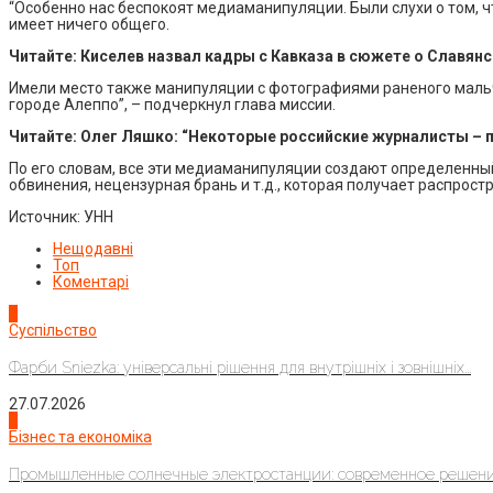
“Особенно нас беспокоят медиаманипуляции. Были слухи о том, 
имеет ничего общего.
Читайте: Киселев назвал кадры с Кавказа в сюжете о Славянс
Имели место также манипуляции с фотографиями раненого мальчи
городе Алеппо”, – подчеркнул глава миссии.
Читайте: Олег Ляшко: “Некоторые российские журналисты – п
По его словам, все эти медиаманипуляции создают определенны
обвинения, нецензурная брань и т.д., которая получает распрост
Источник: УНН
Нещодавні
Топ
Коментарі
1
Суспільство
Фарби Sniezka: універсальні рішення для внутрішніх і зовнішніх...
27.07.2026
2
Бізнес та економіка
Промышленные солнечные электростанции: современное решени