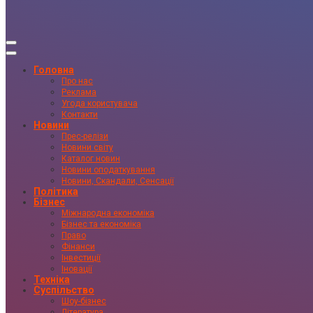
Головна
Про нас
Реклама
Угода користувача
Контакти
Новини
Прес-релізи
Новини світу
Каталог новин
Новини оподаткування
Новини, Скандали, Сенсації
Політика
Бізнес
Міжнародна економіка
Бізнес та економіка
Право
Фінанси
Інвестиції
Іновації
Техніка
Суспільство
Шоу-бізнес
Література