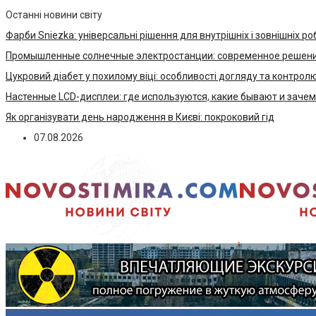
Останні новини світу
Фарби Sniezka: універсальні рішення для внутрішніх і зовнішніх ро
Промышленные солнечные электростанции: современное решени
Цукровий діабет у похилому віці: особливості догляду та контрол
Настенные LCD-дисплеи: где используются, какие бывают и заче
Як організувати день народження в Києві: покроковий гід
07.08.2026