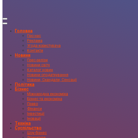
Головна
Про нас
Реклама
Угода користувача
Контакти
Новини
Прес-релізи
Новини світу
Каталог новин
Новини оподаткування
Новини, Скандали, Сенсації
Політика
Бізнес
Міжнародна економіка
Бізнес та економіка
Право
Фінанси
Інвестиції
Іновації
Техніка
Суспільство
Шоу-бізнес
Література