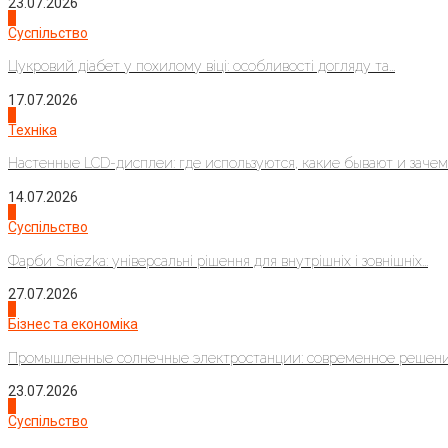
23.07.2026
3
Суспільство
Цукровий діабет у похилому віці: особливості догляду та...
17.07.2026
4
Техніка
Настенные LCD-дисплеи: где используются, какие бывают и зачем..
14.07.2026
1
Суспільство
Фарби Sniezka: універсальні рішення для внутрішніх і зовнішніх...
27.07.2026
2
Бізнес та економіка
Промышленные солнечные электростанции: современное решени
23.07.2026
3
Суспільство