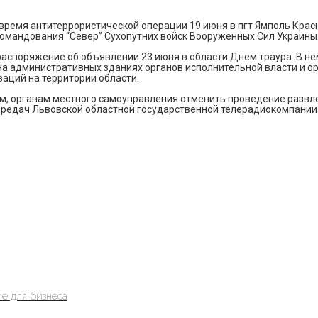
о время антитеррористической операции 19 июня в пгт Ямполь Кр
омандования “Север” Cухопутних войск Вооруженных Сил Украины
аспоряжение об объявлении 23 июня в области Днем траура. В нем,
 на административных зданиях органов исполнительной власти и 
аций на территории области.
, органам местного самоуправления отменить проведение развле
ередач Львовской областной государственной телерадиокомпании
е для бизнеса