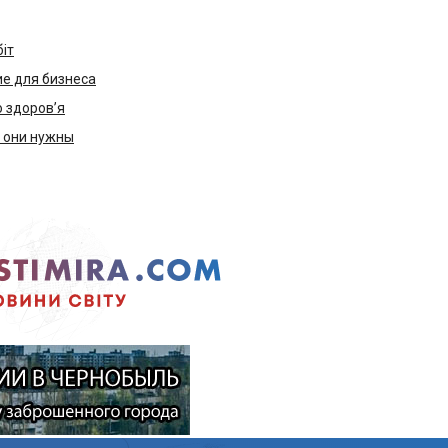
біт
е для бизнеса
ю здоров’я
м они нужны