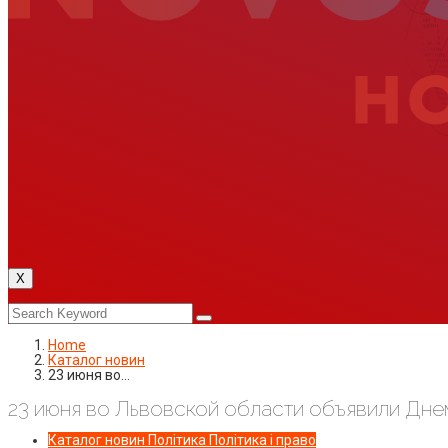
X
Home
Каталог новин
23 июня во…
23 июня во Львовской области объявили Дне
Каталог новин
Політика
Політика і право