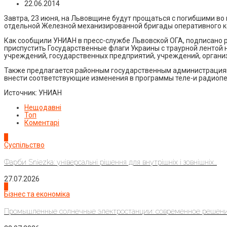
22.06.2014
Завтра, 23 июня, на Львовщине будут прощаться с погибшими в
отдельной Железной механизированной бригады оперативного к
Как сообщили УНИАН в пресс-службе Львовской ОГА, подписано р
приспустить Государственные флаги Украины с траурной лентой
учреждений, государственных предприятий, учреждений, организ
Также предлагается районным государственным администрациям
внести соответствующие изменения в программы теле-и радиоп
Источник: УНИАН
Нещодавні
Топ
Коментарі
1
Суспільство
Фарби Sniezka: універсальні рішення для внутрішніх і зовнішніх...
27.07.2026
2
Бізнес та економіка
Промышленные солнечные электростанции: современное решени