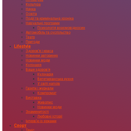
Культура
Наука
Освіта
Події та кримінальна хроніка
Навчальні програми
Психологія взаємовідносин
Автомобіль та суспільство
Театр
Пригоди
Lifestyle
Здоровʼя і краса
Новинки авторинку
Новинки моди
Кулінарія
Ваше здоровʼя
Кулінарія
Вегетаріанська кухня
У світі напоїв
Газети і журнали
Компромат
Виставка
Живопис
Новинки моди
Знаменитості
Любовні історії
Інтервʼю із зірками
Спорт
Теніс