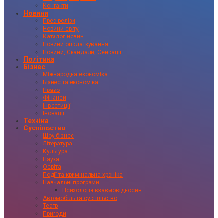
Контакти
Новини
Прес-релізи
Новини світу
Каталог новин
Новини оподаткування
Новини, Скандали, Сенсації
Політика
Бізнес
Міжнародна економіка
Бізнес та економіка
Право
Фінанси
Інвестиції
Іновації
Техніка
Суспільство
Шоу-бізнес
Література
Культура
Наука
Освіта
Події та кримінальна хроніка
Навчальні програми
Психологія взаємовідносин
Автомобіль та суспільство
Театр
Пригоди