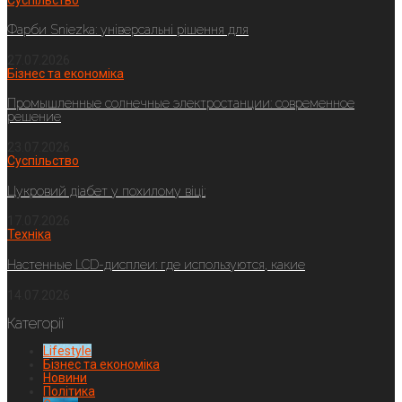
Фарби Sniezka: універсальні рішення для
27.07.2026
Бізнес та економіка
Промышленные солнечные электростанции: современное
решение
23.07.2026
Суспільство
Цукровий діабет у похилому віці:
17.07.2026
Техніка
Настенные LCD-дисплеи: где используются, какие
14.07.2026
Категорії
Lifestyle
Бізнес та економіка
Новини
Політика