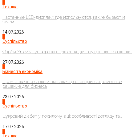
4
Техніка
Настенные LCD-дисплеи: где используются, какие бывают и
зачем...
14.07.2026
1
Суспільство
Фарби Sniezka: універсальні рішення для внутрішніх і зовнішніх...
27.07.2026
2
Бізнес та економіка
Промышленные солнечные электростанции: современное
решение для бизнеса
23.07.2026
3
Суспільство
Цукровий діабет у похилому віці: особливості догляду та...
17.07.2026
4
Техніка