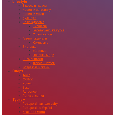
Lifestyle
Здоровʼя і краса
Новинки авторинку
Новинки моди
Кулінарія
Ваше здоровʼя
Кулінарія
Вегетаріанська кухня
У світі напоїв
Газети і журнали
Компромат
Виставка
Живопис
Новинки моди
Знаменитості
Любовні історії
Інтервʼю із зірками
Спорт
Теніс
Футбол
Хокей
Бокс
Автоспорт
Легка атлетіка
Туризм
Подорожі навколо світу
Подорожі по Україні
Країни та міста