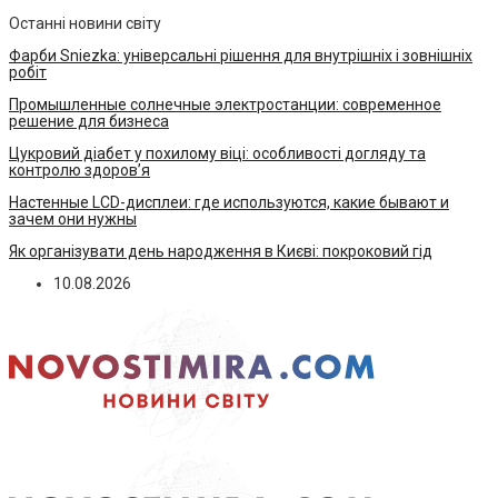
Останні новини світу
Фарби Sniezka: універсальні рішення для внутрішніх і зовнішніх
робіт
Промышленные солнечные электростанции: современное
решение для бизнеса
Цукровий діабет у похилому віці: особливості догляду та
контролю здоров’я
Настенные LCD-дисплеи: где используются, какие бывают и
зачем они нужны
Як організувати день народження в Києві: покроковий гід
10.08.2026