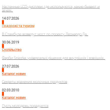
Настенные LCD-дисплеи: где используются, какие бывают и
зачем...
14.07.2026
1
Подорожі та туризм
В Стамбуле возведут мост по проекту Леонардо Да...
30.06.2019
2
Суспільство
Фарби Sniezka: універсальні рішення для внутрішніх і зовнішніх...
27.07.2026
3
Каталог новин
Секреты хранения молочных продуктов
02.03.2010
4
Каталог новин
Пусть молодежь порадуется