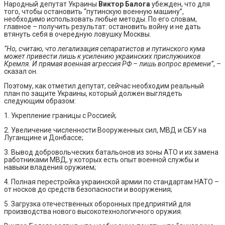
Народный депутат Украины
Виктор Балога
убежден, что для
того, чтобы остановить “путинскую военную машину”,
необходимо использовать любые методы. По его словам,
главное – получить результат: остановить войну и не дать
втянуть себя в очередную ловушку Москвы.
“Но, считаю, что легализация сепаратистов и путинского кума
может привести лишь к усилению украинских прислужников
Кремля. И прямая военная агрессия РФ – лишь вопрос времени”
, –
сказал он.
Поэтому, как отметил депутат, сейчас необходим реальный
план по защите Украины, который должен выглядеть
следующим образом:
1. Укрепление границы с Россией;
2. Увеличение численности Вооруженных сил, МВД и СБУ на
Луганщине и Донбассе;
3. Вывод добровольческих батальонов из зоны АТО и их замена
работниками МВД, у которых есть опыт военной службы и
навыки владения оружием;
4. Полная перестройка украинской армии по стандартам НАТО –
от носков до средств безопасности и вооружения;
5. Загрузка отечественных оборонных предприятий для
производства нового высокотехнологичного оружия.