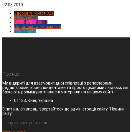
02.03.2010
Здоров'я і краса
321
Кулінарія
94
Новинки моди
63
Подорожі та туризм
125
Спорт
1224
Про нас
Ми відкриті для взаємовигідної співпраці з репортерами,
редакторами, кореспондентами та просто цікавими людьми, які
бажають розміщувати власні матеріали на нашому сайті.
01133, Київ, Україна
З питань співпраці звертайтеся до адміністрації сайту "Новини
світу".
Популярні публікації
Суспільство