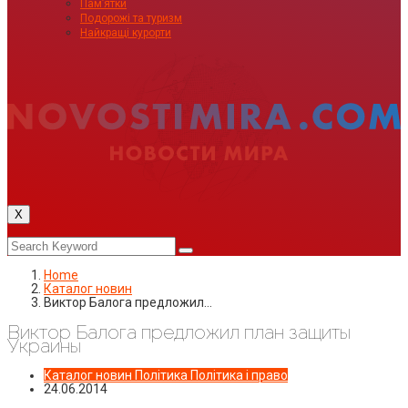
Пам’ятки
Подорожі та туризм
Найкращі курорти
X
Home
Каталог новин
Виктор Балога предложил…
Виктор Балога предложил план защиты
Украины
Каталог новин
Політика
Політика і право
24.06.2014