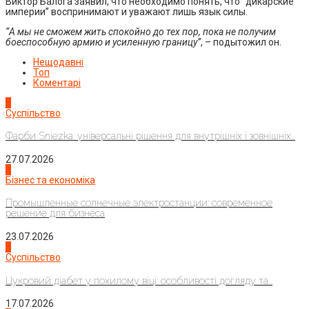
Виктор Балога заявил, что необходимо понять, что “дикарские
империи” воспринимают и уважают лишь язык силы.
“А мы не сможем жить спокойно до тех пор, пока не получим
боеспособную армию и усиленную границу”
, – подытожил он.
Нещодавні
Топ
Коментарі
1
Суспільство
Фарби Sniezka: універсальні рішення для внутрішніх і зовнішніх...
27.07.2026
2
Бізнес та економіка
Промышленные солнечные электростанции: современное
решение для бизнеса
23.07.2026
3
Суспільство
Цукровий діабет у похилому віці: особливості догляду та...
17.07.2026