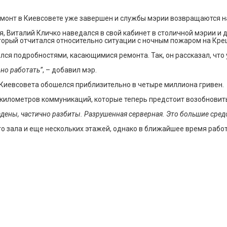
емонт в Киевсовете уже завершен и службы мэрии возвращаются на
я, Виталий Кличко наведался в свой кабинет в столичной мэрии и 
торый отчитался относительно ситуации с ночным пожаром на Кре
лся подробностями, касающимися ремонта. Так, он рассказал, что
но работать”
, – добавил мэр.
 Киевсовета обошелся приблизительно в четыре миллиона гривен.
о километров коммуникаций, которые теперь предстоит возобновит
дены, частично разбиты. Разрушенная серверная. Это большие сред
го зала и еще нескольких этажей, однако в ближайшее время рабо