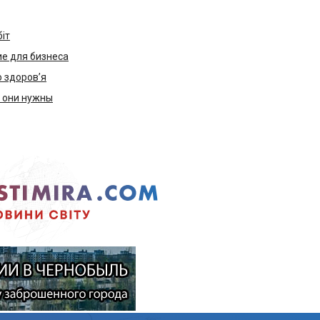
біт
е для бизнеса
ю здоров’я
м они нужны