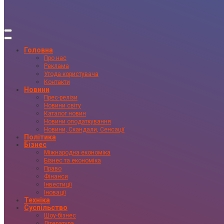
Головна
Про нас
Реклама
Угода користувача
Контакти
Новини
Прес-релізи
Новини світу
Каталог новин
Новини оподаткування
Новини, Скандали, Сенсації
Політика
Бізнес
Міжнародна економіка
Бізнес та економіка
Право
Фінанси
Інвестиції
Іновації
Техніка
Суспільство
Шоу-бізнес
Література