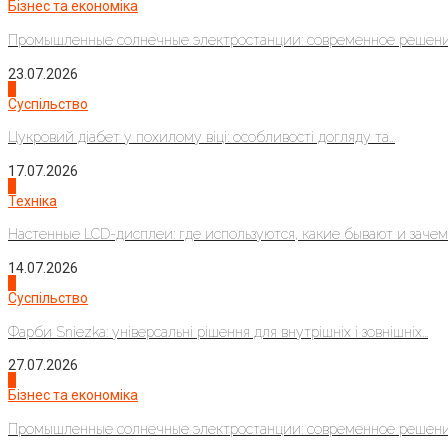
Бізнес та економіка
Промышленные солнечные электростанции: современное решени
23.07.2026
3
Суспільство
Цукровий діабет у похилому віці: особливості догляду та...
17.07.2026
4
Техніка
Настенные LCD-дисплеи: где используются, какие бывают и зачем..
14.07.2026
1
Суспільство
Фарби Sniezka: універсальні рішення для внутрішніх і зовнішніх...
27.07.2026
2
Бізнес та економіка
Промышленные солнечные электростанции: современное решени