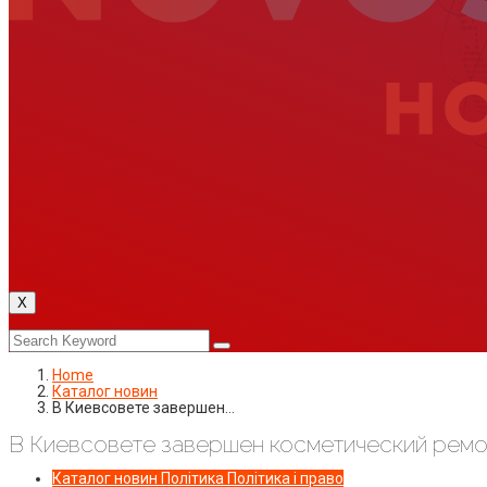
X
Home
Каталог новин
В Киевсовете завершен…
В Киевсовете завершен косметический ремо
Каталог новин
Політика
Політика і право