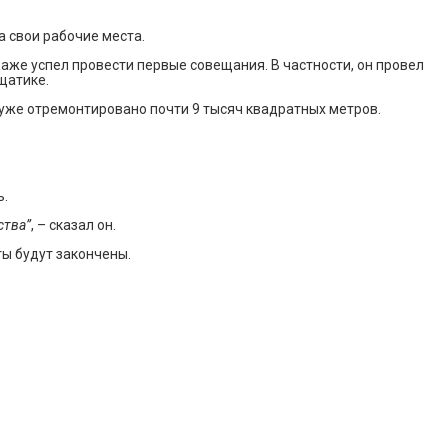
 свои рабочие места.
даже успел провести первые совещания. В частности, он провел
щатике.
 уже отремонтировано почти 9 тысяч квадратных метров.
ь.
ства”
, – сказал он.
ты будут закончены.