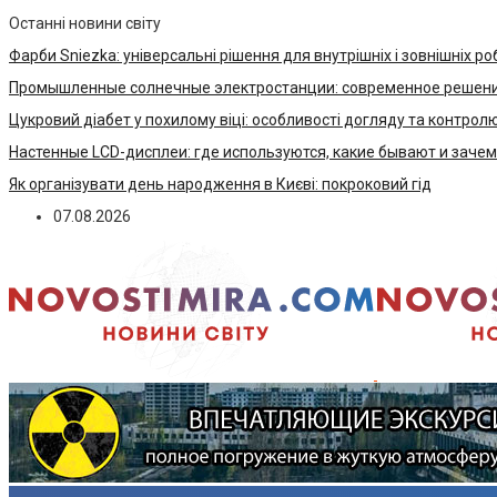
Останні новини світу
Фарби Sniezka: універсальні рішення для внутрішніх і зовнішніх ро
Промышленные солнечные электростанции: современное решени
Цукровий діабет у похилому віці: особливості догляду та контрол
Настенные LCD-дисплеи: где используются, какие бывают и заче
Як організувати день народження в Києві: покроковий гід
07.08.2026