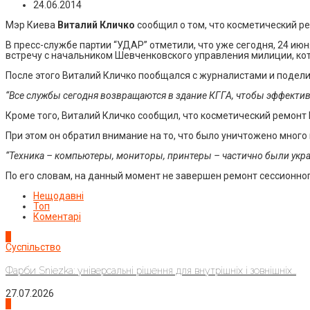
24.06.2014
Мэр Киева
Виталий Кличко
сообщил о том, что косметический р
В пресс-службе партии “УДАР” отметили, что уже сегодня, 24 июн
встречу с начальником Шевченковского управления милиции, ко
После этого Виталий Кличко пообщался с журналистами и подели
“Все службы сегодня возвращаются в здание КГГА, чтобы эффектив
Кроме того, Виталий Кличко сообщил, что косметический ремонт
При этом он обратил внимание на то, что было уничтожено мног
“Техника – компьютеры, мониторы, принтеры – частично были укра
По его словам, на данный момент не завершен ремонт сессионно
Нещодавні
Топ
Коментарі
1
Суспільство
Фарби Sniezka: універсальні рішення для внутрішніх і зовнішніх...
27.07.2026
2