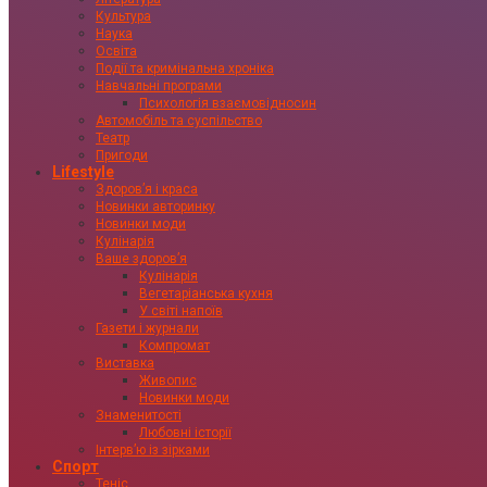
Культура
Наука
Освіта
Події та кримінальна хроніка
Навчальні програми
Психологія взаємовідносин
Автомобіль та суспільство
Театр
Пригоди
Lifestyle
Здоровʼя і краса
Новинки авторинку
Новинки моди
Кулінарія
Ваше здоровʼя
Кулінарія
Вегетаріанська кухня
У світі напоїв
Газети і журнали
Компромат
Виставка
Живопис
Новинки моди
Знаменитості
Любовні історії
Інтервʼю із зірками
Спорт
Теніс