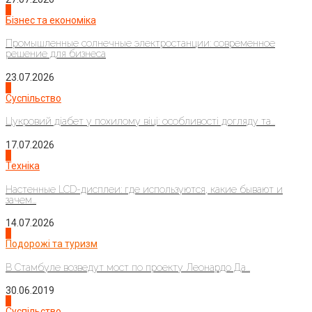
2
Бізнес та економіка
Промышленные солнечные электростанции: современное
решение для бизнеса
23.07.2026
3
Суспільство
Цукровий діабет у похилому віці: особливості догляду та...
17.07.2026
4
Техніка
Настенные LCD-дисплеи: где используются, какие бывают и
зачем...
14.07.2026
1
Подорожі та туризм
В Стамбуле возведут мост по проекту Леонардо Да...
30.06.2019
2
Суспільство