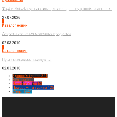
Фарби Sniezka: універсальні рішення для внутрішніх і зовнішніх...
27.07.2026
3
Каталог новин
Секреты хранения молочных продуктов
02.03.2010
4
Каталог новин
Пусть молодежь порадуется
02.03.2010
Здоров'я і краса
321
Кулінарія
94
Новинки моди
63
Подорожі та туризм
125
Спорт
1224