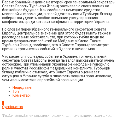
Переизбранный недавно на второй срок генеральный секретарь
Совета Европы Турбьерн Ягланд рассказал о своих планах на
ближайшее будущее. Как сообщают немецкие средства
массовой информации, в своей деятельности Турбьерн Ягланд
собирается уделить особое внимание урегулированию
конфликтов, среди которых конфликт на территории Украины.
По словам переизбранного генерального секретаря Совета
Европы, центральное значение для этого будет иметь также и
расследование обстоятельств, при которых гибли люди во
время февральских событий на Майдане в Киеве. Также
Турбьерн Ягланд пообещал, что в Совете Европы рассмотрят
причины трагических событий в Одессе в начале мая.
Что касается последних событий в Украине, то генеральный
секретарь Совета Европы всегда пытался высказываться очень
осторожно. При упоминании Украины он никогда не говорил о
роли и участии Российской Федерации в конфликте. Турбьерн
Ягланд публично отмечал, что Совет Европы оценивает
ситуацию в Украине сугубо в плоскости защиты прав человека,
чем и занимаются в европейской организации.
Нещодавні
Топ
Коментарі
1
Суспільство
Фарби Sniezka: універсальні рішення для внутрішніх і зовнішніх...