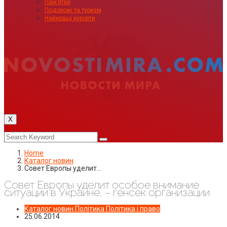
Пам’ятки
Подорожі та туризм
Найкращі курорти
X
Home
Каталог новин
Совет Европы уделит…
Совет Европы уделит особое внимание
ситуации в Украине, – генсек организации
Каталог новин
Політика
Політика і право
25.06.2014