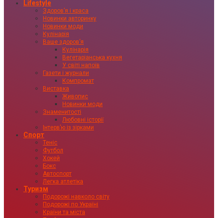
Lifestyle
Здоровʼя і краса
Новинки авторинку
Новинки моди
Кулінарія
Ваше здоровʼя
Кулінарія
Вегетаріанська кухня
У світі напоїв
Газети і журнали
Компромат
Виставка
Живопис
Новинки моди
Знаменитості
Любовні історії
Інтервʼю із зірками
Спорт
Теніс
Футбол
Хокей
Бокс
Автоспорт
Легка атлетіка
Туризм
Подорожі навколо світу
Подорожі по Україні
Країни та міста