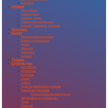
Контакти
Новини
Прес-релізи
Новини світу
Каталог новин
Новини оподаткування
Новини, Скандали, Сенсації
Політика
Бізнес
Міжнародна економіка
Бізнес та економіка
Право
Фінанси
Інвестиції
Іновації
Техніка
Суспільство
Шоу-бізнес
Література
Культура
Наука
Освіта
Події та кримінальна хроніка
Навчальні програми
Психологія взаємовідносин
Автомобіль та суспільство
Театр
Пригоди