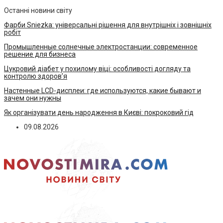
Останні новини світу
Фарби Sniezka: універсальні рішення для внутрішніх і зовнішніх
робіт
Промышленные солнечные электростанции: современное
решение для бизнеса
Цукровий діабет у похилому віці: особливості догляду та
контролю здоров’я
Настенные LCD-дисплеи: где используются, какие бывают и
зачем они нужны
Як організувати день народження в Києві: покроковий гід
09.08.2026