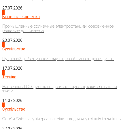
27.07.2026
2
Бізнес та економіка
Промышленные солнечные электростанции: современное
решение для бизнеса
23.07.2026
3
Суспільство
Цукровий діабет у похилому віці: особливості догляду та...
17.07.2026
4
Техніка
Настенные LCD-дисплеи: где используются, какие бывают и
зачем...
14.07.2026
1
Суспільство
Фарби Sniezka: універсальні рішення для внутрішніх і зовнішніх...
27.07.2026