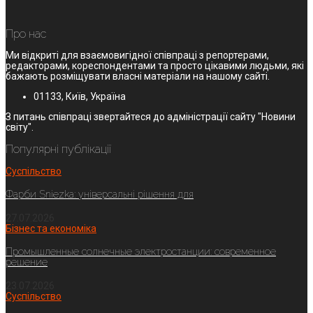
Про нас
Ми відкриті для взаємовигідної співпраці з репортерами,
редакторами, кореспондентами та просто цікавими людьми, які
бажають розміщувати власні матеріали на нашому сайті.
01133, Київ, Україна
З питань співпраці звертайтеся до адміністрації сайту "Новини
світу".
Популярні публікації
Суспільство
Фарби Sniezka: універсальні рішення для
27.07.2026
Бізнес та економіка
Промышленные солнечные электростанции: современное
решение
23.07.2026
Суспільство