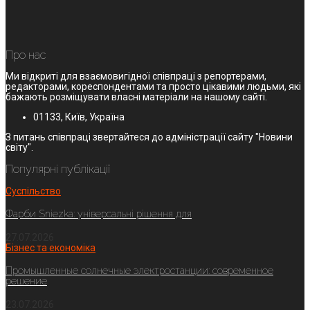
Про нас
Ми відкриті для взаємовигідної співпраці з репортерами,
редакторами, кореспондентами та просто цікавими людьми, які
бажають розміщувати власні матеріали на нашому сайті.
01133, Київ, Україна
З питань співпраці звертайтеся до адміністрації сайту "Новини
світу".
Популярні публікації
Суспільство
Фарби Sniezka: універсальні рішення для
27.07.2026
Бізнес та економіка
Промышленные солнечные электростанции: современное
решение
23.07.2026