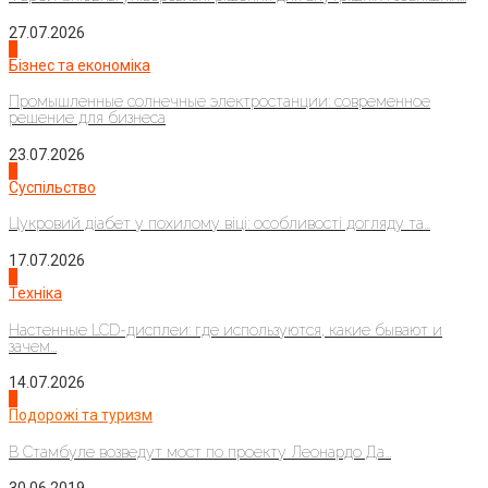
27.07.2026
2
Бізнес та економіка
Промышленные солнечные электростанции: современное
решение для бизнеса
23.07.2026
3
Суспільство
Цукровий діабет у похилому віці: особливості догляду та...
17.07.2026
4
Техніка
Настенные LCD-дисплеи: где используются, какие бывают и
зачем...
14.07.2026
1
Подорожі та туризм
В Стамбуле возведут мост по проекту Леонардо Да...