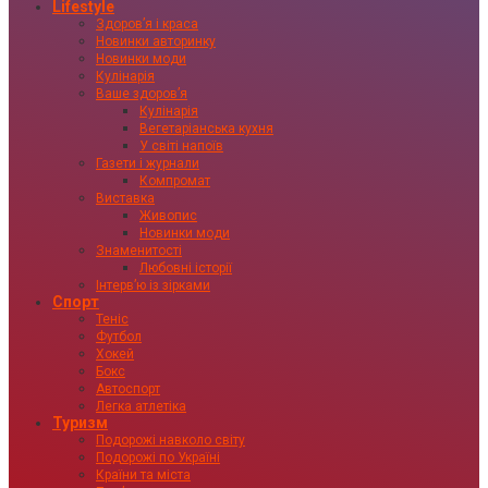
Lifestyle
Здоровʼя і краса
Новинки авторинку
Новинки моди
Кулінарія
Ваше здоровʼя
Кулінарія
Вегетаріанська кухня
У світі напоїв
Газети і журнали
Компромат
Виставка
Живопис
Новинки моди
Знаменитості
Любовні історії
Інтервʼю із зірками
Спорт
Теніс
Футбол
Хокей
Бокс
Автоспорт
Легка атлетіка
Туризм
Подорожі навколо світу
Подорожі по Україні
Країни та міста