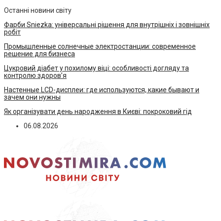
Останні новини світу
Фарби Sniezka: універсальні рішення для внутрішніх і зовнішніх
робіт
Промышленные солнечные электростанции: современное
решение для бизнеса
Цукровий діабет у похилому віці: особливості догляду та
контролю здоров’я
Настенные LCD-дисплеи: где используются, какие бывают и
зачем они нужны
Як організувати день народження в Києві: покроковий гід
06.08.2026