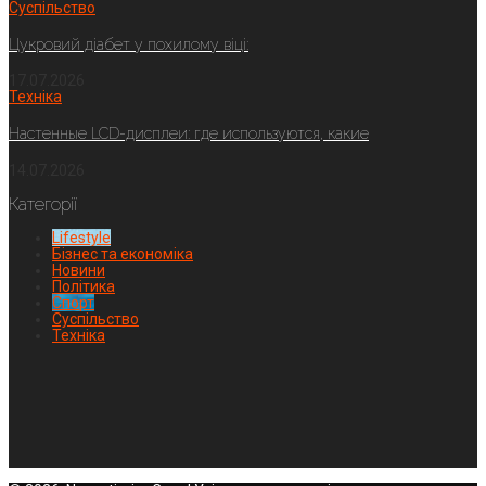
Суспільство
Цукровий діабет у похилому віці:
17.07.2026
Техніка
Настенные LCD-дисплеи: где используются, какие
14.07.2026
Категорії
Lifestyle
Бізнес та економіка
Новини
Політика
Спорт
Суспільство
Техніка