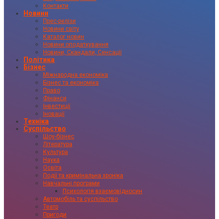
Контакти
Новини
Прес-релізи
Новини світу
Каталог новин
Новини оподаткування
Новини, Скандали, Сенсації
Політика
Бізнес
Міжнародна економіка
Бізнес та економіка
Право
Фінанси
Інвестиції
Іновації
Техніка
Суспільство
Шоу-бізнес
Література
Культура
Наука
Освіта
Події та кримінальна хроніка
Навчальні програми
Психологія взаємовідносин
Автомобіль та суспільство
Театр
Пригоди