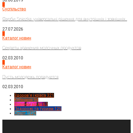
30.06.2019
2
Суспільство
Фарби Sniezka: універсальні рішення для внутрішніх і зовнішніх...
27.07.2026
3
Каталог новин
Секреты хранения молочных продуктов
02.03.2010
4
Каталог новин
Пусть молодежь порадуется
02.03.2010
Здоров'я і краса
321
Кулінарія
94
Новинки моди
63
Подорожі та туризм
125
Спорт
1224