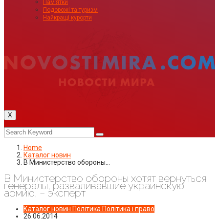
Пам’ятки
Подорожі та туризм
Найкращі курорти
X
Home
Каталог новин
В Министерство обороны…
В Министерство обороны хотят вернуться
генералы, разваливавшие украинскую
армию, – эксперт
Каталог новин
Політика
Політика і право
26.06.2014