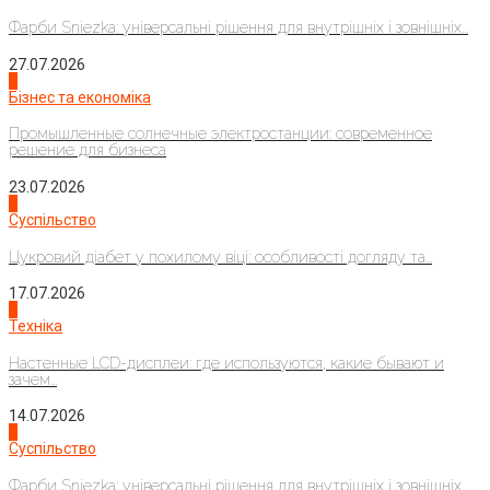
Фарби Sniezka: універсальні рішення для внутрішніх і зовнішніх...
27.07.2026
2
Бізнес та економіка
Промышленные солнечные электростанции: современное
решение для бизнеса
23.07.2026
3
Суспільство
Цукровий діабет у похилому віці: особливості догляду та...
17.07.2026
4
Техніка
Настенные LCD-дисплеи: где используются, какие бывают и
зачем...
14.07.2026
1
Суспільство
Фарби Sniezka: універсальні рішення для внутрішніх і зовнішніх...