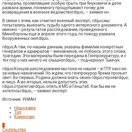
генералы, проявлявшие особую прыть при Януковиче в деле
развала армии, понемногу прощупывают почву для
возвращения в военное ведомствоrdquo;, – заявил он.
В связи с этим, как отметил военный эксперт, rdquo;мы
попытались выяснить судьбу одного интересного документа. А
именно – результатов расследования, проведенного
Минобороны еще в апреле этого года, по поводу развала
Вооруженных силrdquo;.
rdquo;А там, по нашим данным, указаны фамилии конкретных
генералов и адмиралов – виновников, не побоюсь этого слова,
трагедии. Эти материалы были переданы в Генпрокуратуру, и с
тех пор о них ничего не слышноrdquo;, – подчеркнул Тымчук.
rdquo;Концов расследования мы пока не нашли – в ГПУ хаос из-
за новых назначений. Но ждем, что генпрокурор Ярема прольет
свет. Во-первых, Родина должна знать своих rdquo;героевrdquo;
в лицо. А во-вторых, нельзя допустить этих
rdquo;стратеговrdquo; опять в МО и Генштаб. Как бы им не
хотелосьrdquo;, – заявил эксперт.
Источник: УНИАН
Нещодавні
Топ
Коментарі
1
Суспільство