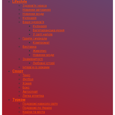
Lifestyle
Здоровʼя і краса
Новинки авторинку
Новинки моди
Кулінарія
Ваше здоровʼя
Кулінарія
Вегетаріанська кухня
У світі напоїв
Газети і журнали
Компромат
Виставка
Живопис
Новинки моди
Знаменитості
Любовні історії
Інтервʼю із зірками
Спорт
Теніс
Футбол
Хокей
Бокс
Автоспорт
Легка атлетіка
Туризм
Подорожі навколо світу
Подорожі по Україні
Країни та міста