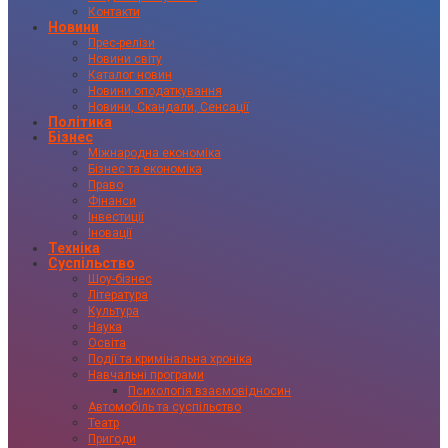
Контакти
Новини
Прес-релізи
Новини світу
Каталог новин
Новини оподаткування
Новини, Скандали, Сенсації
Політика
Бізнес
Міжнародна економіка
Бізнес та економіка
Право
Фінанси
Інвестиції
Іновації
Техніка
Суспільство
Шоу-бізнес
Література
Культура
Наука
Освіта
Події та кримінальна хроніка
Навчальні програми
Психологія взаємовідносин
Автомобіль та суспільство
Театр
Пригоди