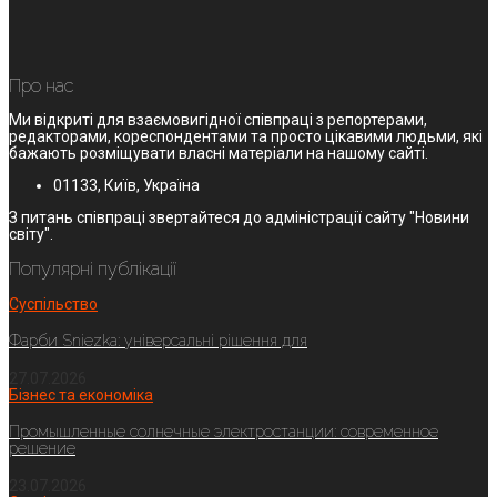
Про нас
Ми відкриті для взаємовигідної співпраці з репортерами,
редакторами, кореспондентами та просто цікавими людьми, які
бажають розміщувати власні матеріали на нашому сайті.
01133, Київ, Україна
З питань співпраці звертайтеся до адміністрації сайту "Новини
світу".
Популярні публікації
Суспільство
Фарби Sniezka: універсальні рішення для
27.07.2026
Бізнес та економіка
Промышленные солнечные электростанции: современное
решение
23.07.2026