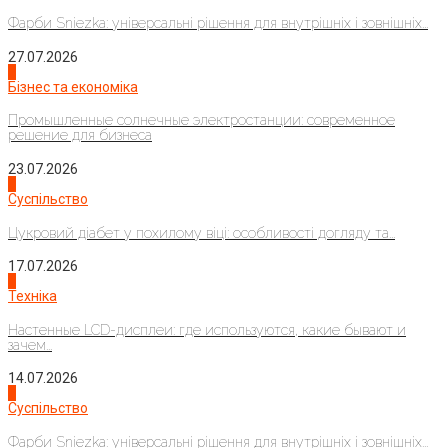
Фарби Sniezka: універсальні рішення для внутрішніх і зовнішніх...
27.07.2026
2
Бізнес та економіка
Промышленные солнечные электростанции: современное
решение для бизнеса
23.07.2026
3
Суспільство
Цукровий діабет у похилому віці: особливості догляду та...
17.07.2026
4
Техніка
Настенные LCD-дисплеи: где используются, какие бывают и
зачем...
14.07.2026
1
Суспільство
Фарби Sniezka: універсальні рішення для внутрішніх і зовнішніх...