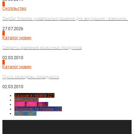
2
Суспільство
Фарби Sniezka: універсальні рішення для внутрішніх і зовнішніх...
27.07.2026
3
Каталог новин
Секреты хранения молочных продуктов
02.03.2010
4
Каталог новин
Пусть молодежь порадуется
02.03.2010
Здоров'я і краса
321
Кулінарія
94
Новинки моди
63
Подорожі та туризм
125
Спорт
1224