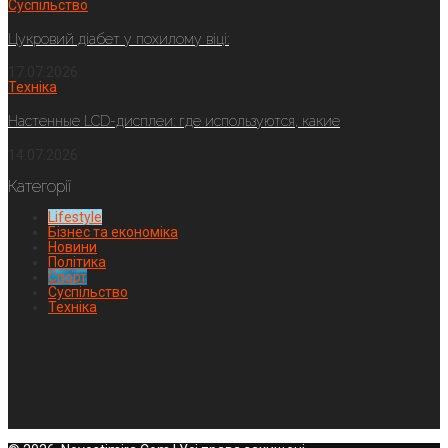
Суспільство
Цукровий діабет у похилому віці:
17.07.2026
Техніка
Настенные LCD-дисплеи: где используются, какие
14.07.2026
Категорії
Lifestyle
Бізнес та економіка
Новини
Політика
Спорт
Суспільство
Техніка