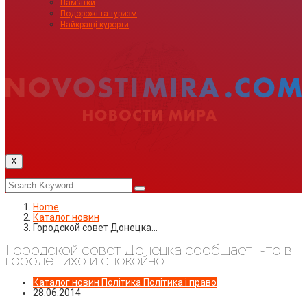
Пам’ятки
Подорожі та туризм
Найкращі курорти
X
Home
Каталог новин
Городской совет Донецка…
Городской совет Донецка сообщает, что в
городе тихо и спокойно
Каталог новин
Політика
Політика і право
28.06.2014