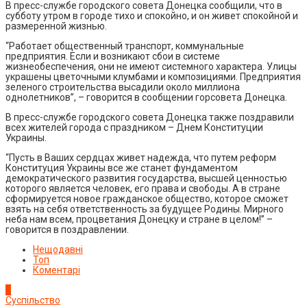
В пресс-службе городского совета Донецка сообщили, что в
субботу утром в городе тихо и спокойно, и он живет спокойной и
размеренной жизнью.
“Работает общественный транспорт, коммунальные
предприятия. Если и возникают сбои в системе
жизнеобеспечения, они не имеют системного характера. Улицы
украшены цветочными клумбами и композициями. Предприятия
зеленого строительства высадили около миллиона
однолетников”, – говорится в сообщении горсовета Донецка.
В пресс-службе городского совета Донецка также поздравили
всех жителей города с праздником – Днем Конституции
Украины.
“Пусть в Ваших сердцах живет надежда, что путем реформ
Конституция Украины все же станет фундаментом
демократического развития государства, высшей ценностью
которого является человек, его права и свободы. А в стране
сформируется новое гражданское общество, которое сможет
взять на себя ответственность за будущее Родины. Мирного
неба нам всем, процветания Донецку и стране в целом!” –
говорится в поздравлении.
Нещодавні
Топ
Коментарі
1
Суспільство