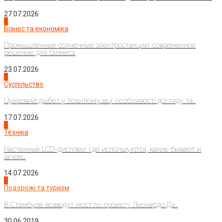
27.07.2026
2
Бізнес та економіка
Промышленные солнечные электростанции: современное
решение для бизнеса
23.07.2026
3
Суспільство
Цукровий діабет у похилому віці: особливості догляду та...
17.07.2026
4
Техніка
Настенные LCD-дисплеи: где используются, какие бывают и
зачем...
14.07.2026
1
Подорожі та туризм
В Стамбуле возведут мост по проекту Леонардо Да...
30.06.2019