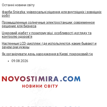
Останні новини світу
Фарби Sniezka: універсальні рішення для внутрішніх і зовнішніх
робіт
Промышленные солнечные электростанции: современное
решение для бизнеса
Цукровий діабет у похилому віці: особливості догляду та
контролю здоров’я
Настенные LCD-дисплеи: где используются, какие бывают и
зачем они нужны
Як організувати день народження в Києві: покроковий гід
09.08.2026