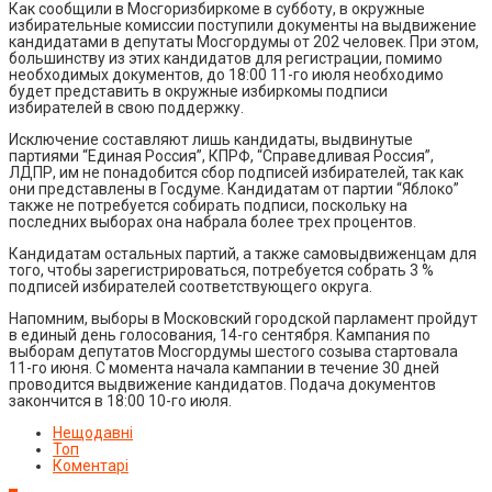
Как сообщили в Мосгоризбиркоме в субботу, в окружные
избирательные комиссии поступили документы на выдвижение
кандидатами в депутаты Мосгордумы от 202 человек. При этом,
большинству из этих кандидатов для регистрации, помимо
необходимых документов, до 18:00 11-го июля необходимо
будет представить в окружные избиркомы подписи
избирателей в свою поддержку.
Исключение составляют лишь кандидаты, выдвинутые
партиями “Единая Россия”, КПРФ, “Справедливая Россия”,
ЛДПР, им не понадобится сбор подписей избирателей, так как
они представлены в Госдуме. Кандидатам от партии “Яблоко”
также не потребуется собирать подписи, поскольку на
последних выборах она набрала более трех процентов.
Кандидатам остальных партий, а также самовыдвиженцам для
того, чтобы зарегистрироваться, потребуется собрать 3 %
подписей избирателей соответствующего округа.
Напомним, выборы в Московский городской парламент пройдут
в единый день голосования, 14-го сентября. Кампания по
выборам депутатов Мосгордумы шестого созыва стартовала
11-го июня. С момента начала кампании в течение 30 дней
проводится выдвижение кандидатов. Подача документов
закончится в 18:00 10-го июля.
Нещодавні
Топ
Коментарі