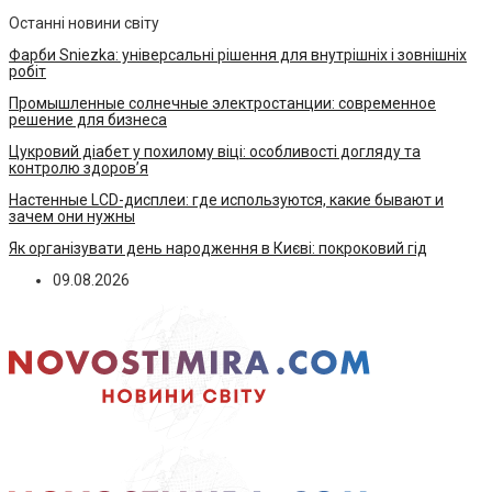
Останні новини світу
Фарби Sniezka: універсальні рішення для внутрішніх і зовнішніх
робіт
Промышленные солнечные электростанции: современное
решение для бизнеса
Цукровий діабет у похилому віці: особливості догляду та
контролю здоров’я
Настенные LCD-дисплеи: где используются, какие бывают и
зачем они нужны
Як організувати день народження в Києві: покроковий гід
09.08.2026