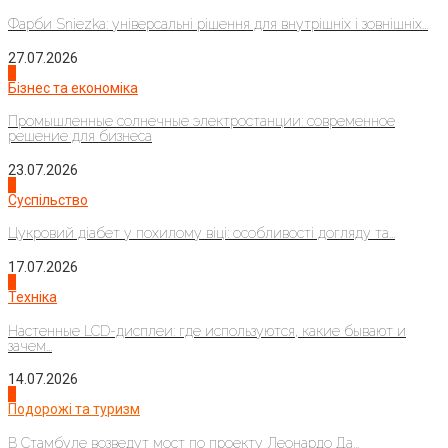
Фарби Sniezka: універсальні рішення для внутрішніх і зовнішніх...
27.07.2026
2
Бізнес та економіка
Промышленные солнечные электростанции: современное
решение для бизнеса
23.07.2026
3
Суспільство
Цукровий діабет у похилому віці: особливості догляду та...
17.07.2026
4
Техніка
Настенные LCD-дисплеи: где используются, какие бывают и
зачем...
14.07.2026
1
Подорожі та туризм
В Стамбуле возведут мост по проекту Леонардо Да...