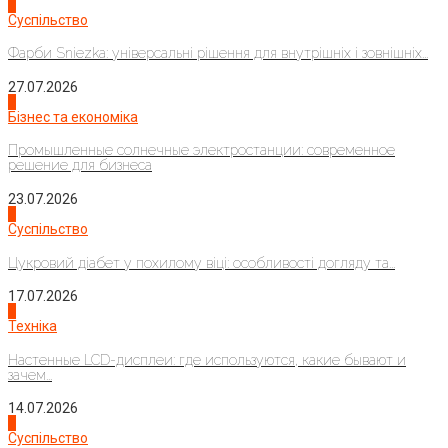
1
Суспільство
Фарби Sniezka: універсальні рішення для внутрішніх і зовнішніх...
27.07.2026
2
Бізнес та економіка
Промышленные солнечные электростанции: современное
решение для бизнеса
23.07.2026
3
Суспільство
Цукровий діабет у похилому віці: особливості догляду та...
17.07.2026
4
Техніка
Настенные LCD-дисплеи: где используются, какие бывают и
зачем...
14.07.2026
1
Суспільство