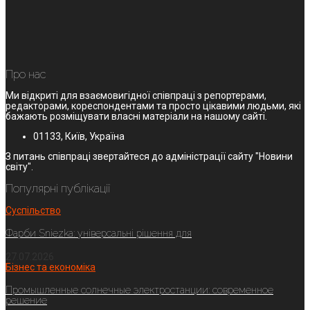
Про нас
Ми відкриті для взаємовигідної співпраці з репортерами,
редакторами, кореспондентами та просто цікавими людьми, які
бажають розміщувати власні матеріали на нашому сайті.
01133, Київ, Україна
З питань співпраці звертайтеся до адміністрації сайту "Новини
світу".
Популярні публікації
Суспільство
Фарби Sniezka: універсальні рішення для
27.07.2026
Бізнес та економіка
Промышленные солнечные электростанции: современное
решение