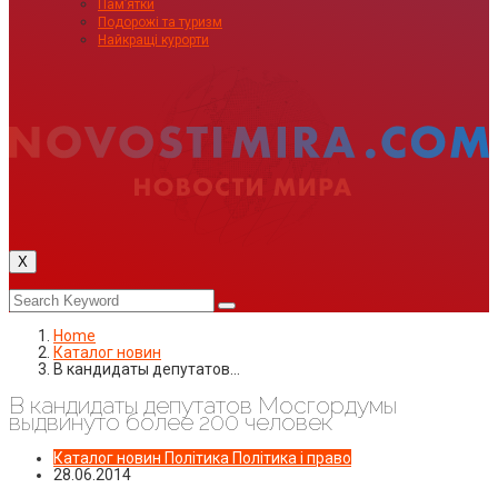
Пам’ятки
Подорожі та туризм
Найкращі курорти
X
Home
Каталог новин
В кандидаты депутатов…
В кандидаты депутатов Мосгордумы
выдвинуто более 200 человек
Каталог новин
Політика
Політика і право
28.06.2014