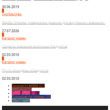
30.06.2019
2
Суспільство
Фарби Sniezka: універсальні рішення для внутрішніх і зовнішніх...
27.07.2026
3
Каталог новин
Секреты хранения молочных продуктов
02.03.2010
4
Каталог новин
Пусть молодежь порадуется
02.03.2010
Здоров'я і краса
321
Кулінарія
94
Новинки моди
63
Подорожі та туризм
125
Спорт
1224