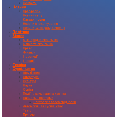
Контакти
Новини
Прес-релізи
Новини світу
Каталог новин
Новини оподаткування
Новини, Скандали, Сенсації
Політика
Бізнес
Міжнародна економіка
Бізнес та економіка
Право
Фінанси
Інвестиції
Іновації
Техніка
Суспільство
Шоу-бізнес
Література
Культура
Наука
Освіта
Події та кримінальна хроніка
Навчальні програми
Психологія взаємовідносин
Автомобіль та суспільство
Театр
Пригоди