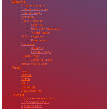
Lifestyle
Здоровʼя і краса
Новинки авторинку
Новинки моди
Кулінарія
Ваше здоровʼя
Кулінарія
Вегетаріанська кухня
У світі напоїв
Газети і журнали
Компромат
Виставка
Живопис
Новинки моди
Знаменитості
Любовні історії
Інтервʼю із зірками
Спорт
Теніс
Футбол
Хокей
Бокс
Автоспорт
Легка атлетіка
Туризм
Подорожі навколо світу
Подорожі по Україні
Країни та міста