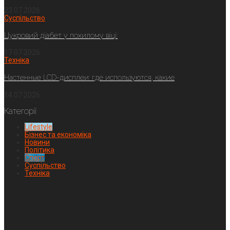
23.07.2026
Суспільство
Цукровий діабет у похилому віці:
17.07.2026
Техніка
Настенные LCD-дисплеи: где используются, какие
14.07.2026
Категорії
Lifestyle
Бізнес та економіка
Новини
Політика
Спорт
Суспільство
Техніка