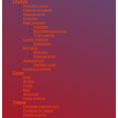
Lifestyle
Здоровʼя і краса
Новинки авторинку
Новинки моди
Кулінарія
Ваше здоровʼя
Кулінарія
Вегетаріанська кухня
У світі напоїв
Газети і журнали
Компромат
Виставка
Живопис
Новинки моди
Знаменитості
Любовні історії
Інтервʼю із зірками
Спорт
Теніс
Футбол
Хокей
Бокс
Автоспорт
Легка атлетіка
Туризм
Подорожі навколо світу
Подорожі по Україні
Країни та міста