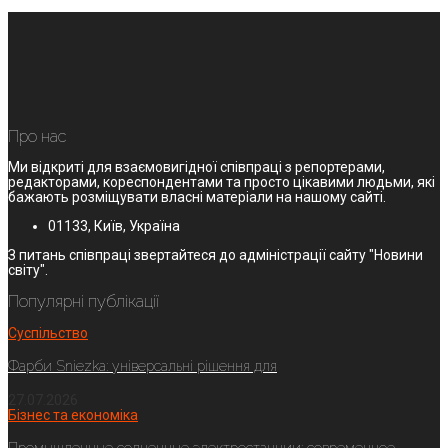
Про нас
Ми відкриті для взаємовигідної співпраці з репортерами,
редакторами, кореспондентами та просто цікавими людьми, які
бажають розміщувати власні матеріали на нашому сайті.
01133, Київ, Україна
З питань співпраці звертайтеся до адміністрації сайту "Новини
світу".
Популярні публікації
Суспільство
Фарби Sniezka: універсальні рішення для
27.07.2026
Бізнес та економіка