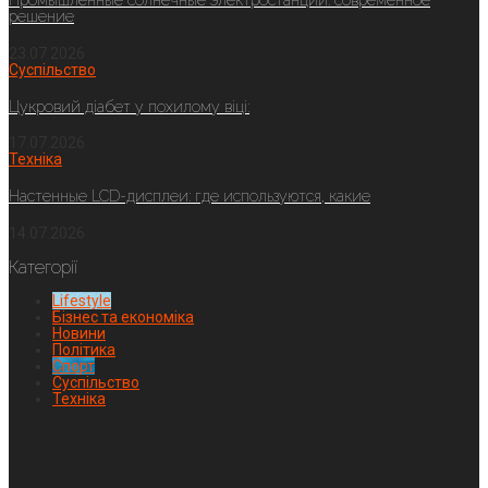
Промышленные солнечные электростанции: современное
решение
23.07.2026
Суспільство
Цукровий діабет у похилому віці:
17.07.2026
Техніка
Настенные LCD-дисплеи: где используются, какие
14.07.2026
Категорії
Lifestyle
Бізнес та економіка
Новини
Політика
Спорт
Суспільство
Техніка