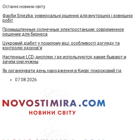
Останні новини світу
Фарби Sniezka: універсальні рішення для внутрішніх і зовнішніх
робіт
Промышленные солнечные электростанции: современное
решение для бизнеса
Цукровий діабет у похилому віці: особливості догляду та
контролю здоров’я
Настенные LCD-дисплеи: где используются, какие бывают и
зачем они нужны
Як організувати день народження в Києві: покроковий гід
07.08.2026