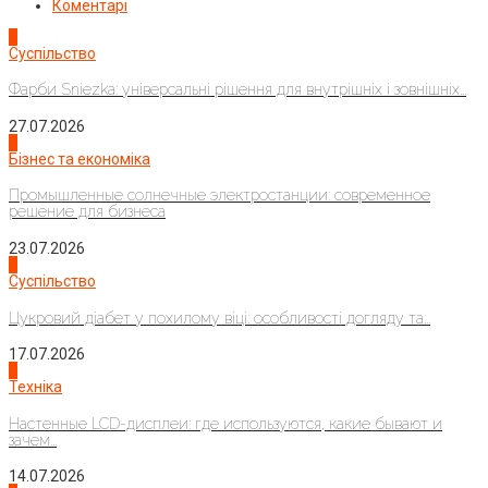
Коментарі
1
Суспільство
Фарби Sniezka: універсальні рішення для внутрішніх і зовнішніх...
27.07.2026
2
Бізнес та економіка
Промышленные солнечные электростанции: современное
решение для бизнеса
23.07.2026
3
Суспільство
Цукровий діабет у похилому віці: особливості догляду та...
17.07.2026
4
Техніка
Настенные LCD-дисплеи: где используются, какие бывают и
зачем...
14.07.2026