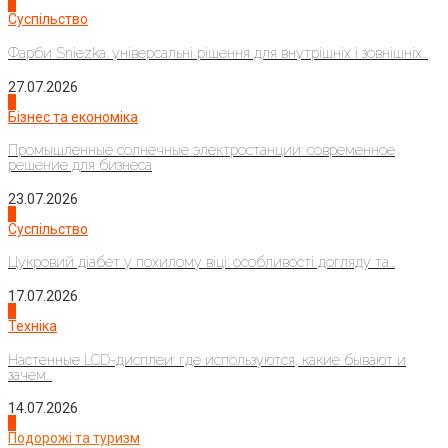
1
Суспільство
Фарби Sniezka: універсальні рішення для внутрішніх і зовнішніх...
27.07.2026
2
Бізнес та економіка
Промышленные солнечные электростанции: современное
решение для бизнеса
23.07.2026
3
Суспільство
Цукровий діабет у похилому віці: особливості догляду та...
17.07.2026
4
Техніка
Настенные LCD-дисплеи: где используются, какие бывают и
зачем...
14.07.2026
1
Подорожі та туризм