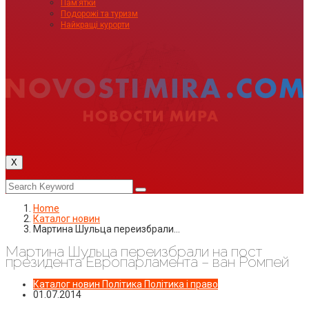
Пам’ятки
Подорожі та туризм
Найкращі курорти
X
Home
Каталог новин
Мартина Шульца переизбрали…
Мартина Шульца переизбрали на пост
президента Европарламента – ван Ромпей
Каталог новин
Політика
Політика і право
01.07.2014