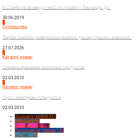
В Стамбуле возведут мост по проекту Леонардо Да...
30.06.2019
2
Суспільство
Фарби Sniezka: універсальні рішення для внутрішніх і зовнішніх...
27.07.2026
3
Каталог новин
Секреты хранения молочных продуктов
02.03.2010
4
Каталог новин
Пусть молодежь порадуется
02.03.2010
Здоров'я і краса
321
Кулінарія
94
Новинки моди
63
Подорожі та туризм
125
Спорт
1224