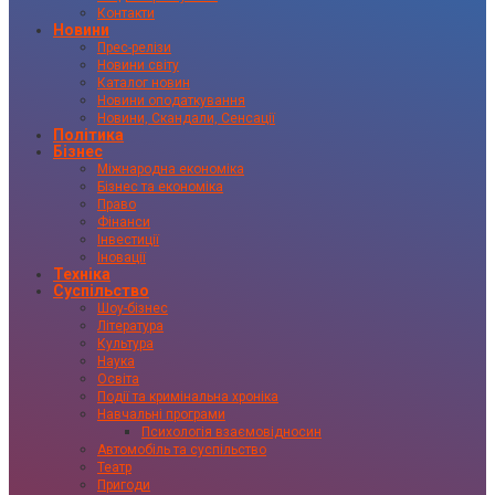
Контакти
Новини
Прес-релізи
Новини світу
Каталог новин
Новини оподаткування
Новини, Скандали, Сенсації
Політика
Бізнес
Міжнародна економіка
Бізнес та економіка
Право
Фінанси
Інвестиції
Іновації
Техніка
Суспільство
Шоу-бізнес
Література
Культура
Наука
Освіта
Події та кримінальна хроніка
Навчальні програми
Психологія взаємовідносин
Автомобіль та суспільство
Театр
Пригоди