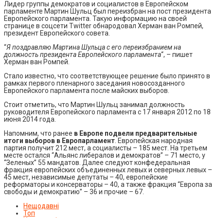
Лидер группы демократов и социалистов в Европейском
парламенте Мартин Шульц был переизбран на пост президента
Европейского парламента. Такую информацию на своей
странице в соцсети Twitter обнародовал Херман ван Ромпей,
президент Европейского совета.
“
Я поздравляю Мартина Шульца с его переизбранием на
должность президента Европейского парламента
“, – пишет
Херман ван Ромпей.
Стало известно, что соответствующее решение было принято в
рамках первого пленарного заседания новосозданного
Европейского парламента после майских выборов.
Стоит отметить, что Мартин Шульц занимал должность
руководителя Европейского парламента с 17 января 2012 по 18
июня 2014 года.
Напомним, что ранее
в Европе подвели предварительные
итоги выборов в Европарламент
. Европейская народная
партия получит 212 мест, а социалисты – 185 мест. На третьем
месте остался “Альянс либералов и демократов” – 71 место, у
“Зеленых” 55 мандатов. Далее следуют конфедеральная
фракция европейских объединенных левых и северных левых –
45 мест, независимые депутаты – 40, европейские
реформаторы и консерваторы – 40, а также фракция “Европа за
свободы и демократию” – 36 и прочие – 67.
Нещодавні
Топ