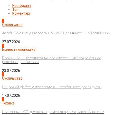
Нещодавні
Топ
Коментарі
1
Суспільство
Фарби Sniezka: універсальні рішення для внутрішніх і зовнішніх...
27.07.2026
2
Бізнес та економіка
Промышленные солнечные электростанции: современное
решение для бизнеса
23.07.2026
3
Суспільство
Цукровий діабет у похилому віці: особливості догляду та...
17.07.2026
4
Техніка
Настенные LCD-дисплеи: где используются, какие бывают и