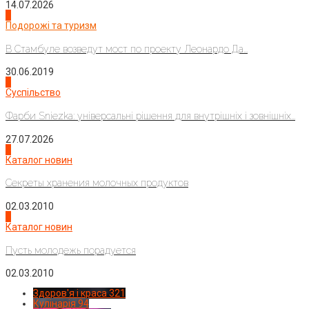
14.07.2026
1
Подорожі та туризм
В Стамбуле возведут мост по проекту Леонардо Да...
30.06.2019
2
Суспільство
Фарби Sniezka: універсальні рішення для внутрішніх і зовнішніх...
27.07.2026
3
Каталог новин
Секреты хранения молочных продуктов
02.03.2010
4
Каталог новин
Пусть молодежь порадуется
02.03.2010
Здоров'я і краса
321
Кулінарія
94