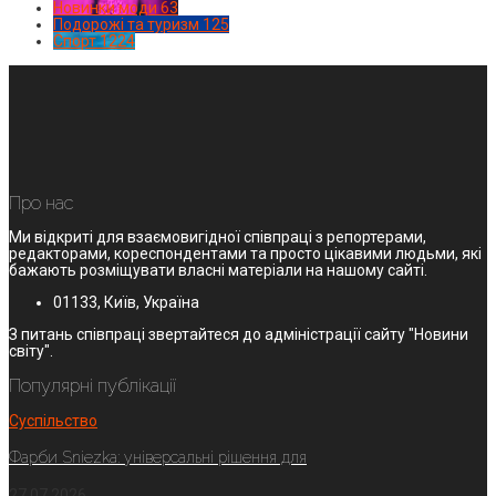
Новинки моди
63
Подорожі та туризм
125
Спорт
1224
Про нас
Ми відкриті для взаємовигідної співпраці з репортерами,
редакторами, кореспондентами та просто цікавими людьми, які
бажають розміщувати власні матеріали на нашому сайті.
01133, Київ, Україна
З питань співпраці звертайтеся до адміністрації сайту "Новини
світу".
Популярні публікації
Суспільство
Фарби Sniezka: універсальні рішення для
27.07.2026