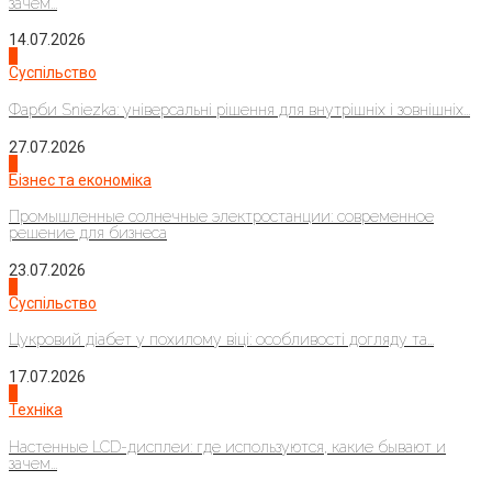
зачем...
14.07.2026
1
Суспільство
Фарби Sniezka: універсальні рішення для внутрішніх і зовнішніх...
27.07.2026
2
Бізнес та економіка
Промышленные солнечные электростанции: современное
решение для бизнеса
23.07.2026
3
Суспільство
Цукровий діабет у похилому віці: особливості догляду та...
17.07.2026
4
Техніка
Настенные LCD-дисплеи: где используются, какие бывают и
зачем...