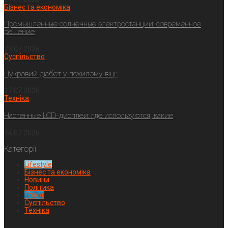
Бізнес та економіка
Промышленные солнечные электростанции: современное
решение
23.07.2026
Суспільство
Цукровий діабет у похилому віці:
17.07.2026
Техніка
Настенные LCD-дисплеи: где используются, какие
14.07.2026
Категорії
Lifestyle
Бізнес та економіка
Новини
Політика
Спорт
Суспільство
Техніка