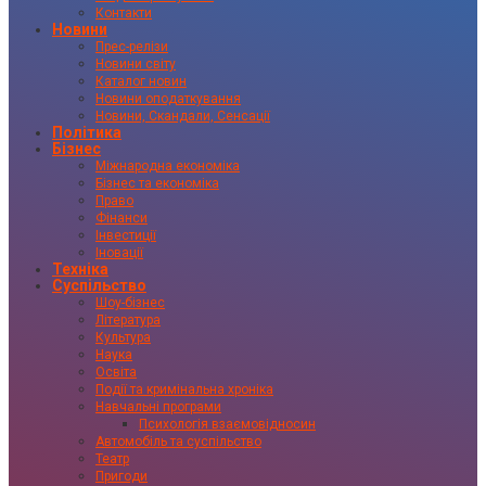
Контакти
Новини
Прес-релізи
Новини світу
Каталог новин
Новини оподаткування
Новини, Скандали, Сенсації
Політика
Бізнес
Міжнародна економіка
Бізнес та економіка
Право
Фінанси
Інвестиції
Іновації
Техніка
Суспільство
Шоу-бізнес
Література
Культура
Наука
Освіта
Події та кримінальна хроніка
Навчальні програми
Психологія взаємовідносин
Автомобіль та суспільство
Театр
Пригоди