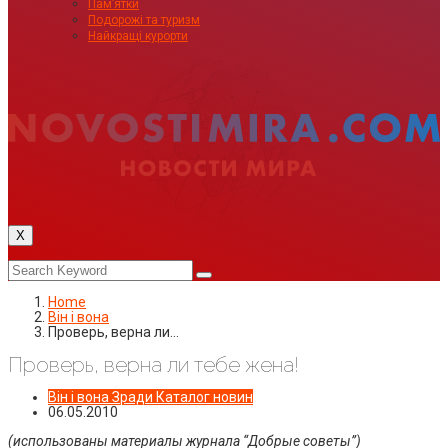
Пам’ятки
Подорожі та туризм
Найкращі курорти
X
Home
Він і вона
Проверь, верна ли…
Проверь, верна ли тебе жена!
Він і вона
Зради
Каталог новин
06.05.2010
(использованы материалы журнала “Добрые советы”)