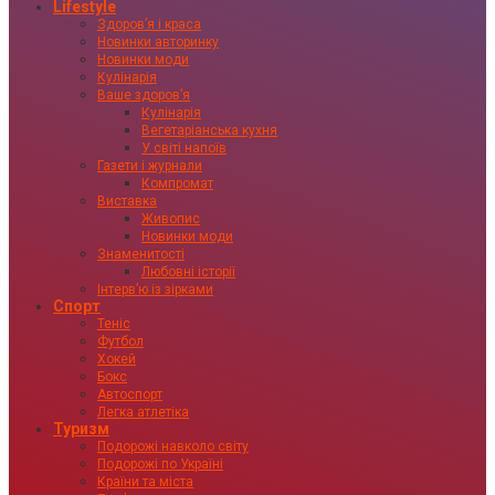
Lifestyle
Здоровʼя і краса
Новинки авторинку
Новинки моди
Кулінарія
Ваше здоровʼя
Кулінарія
Вегетаріанська кухня
У світі напоїв
Газети і журнали
Компромат
Виставка
Живопис
Новинки моди
Знаменитості
Любовні історії
Інтервʼю із зірками
Спорт
Теніс
Футбол
Хокей
Бокс
Автоспорт
Легка атлетіка
Туризм
Подорожі навколо світу
Подорожі по Україні
Країни та міста