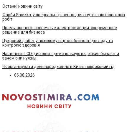
Останні новини світу
Фарби Sniezka: універсальні рішення для внутрішніх і зовнішніх
робіт
Промышленные солнечные электростанции: современное
решение для бизнеса
Цукровий діабет у похилому віці: особливості догляду та
контролю здоров’я
Настенные LCD-дисплеи: где используются, какие бывают и
зачем они нужны
Як організувати день народження в Києві: покроковий гід
06.08.2026