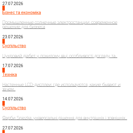
27.07.2026
2
Бізнес та економіка
Промышленные солнечные электростанции: современное
решение для бизнеса
23.07.2026
3
Суспільство
Цукровий діабет у похилому віці: особливості догляду та...
17.07.2026
4
Техніка
Настенные LCD-дисплеи: где используются, какие бывают и
зачем...
14.07.2026
1
Суспільство
Фарби Sniezka: універсальні рішення для внутрішніх і зовнішніх...
27.07.2026
2