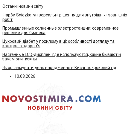
Останні новини світу
Фарби Sniezka: універсальні рішення для внутрішніх і зовнішніх
робіт
Промышленные солнечные электростанции: современное
решение для бизнеса
Цукровий діабет у похилому віці: особливості догляду та
контролю здоров’я
Настенные LCD-дисплеи: где используются, какие бывают и
зачем они нужны
Як організувати день народження в Києві: покроковий гід
10.08.2026