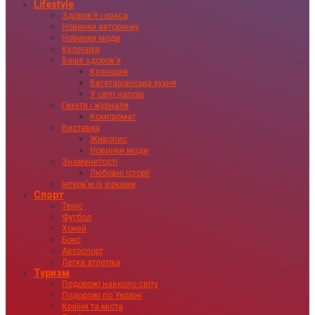
Lifestyle
Здоровʼя і краса
Новинки авторинку
Новинки моди
Кулінарія
Ваше здоровʼя
Кулінарія
Вегетаріанська кухня
У світі напоїв
Газети і журнали
Компромат
Виставка
Живопис
Новинки моди
Знаменитості
Любовні історії
Інтервʼю із зірками
Спорт
Теніс
Футбол
Хокей
Бокс
Автоспорт
Легка атлетіка
Туризм
Подорожі навколо світу
Подорожі по Україні
Країни та міста