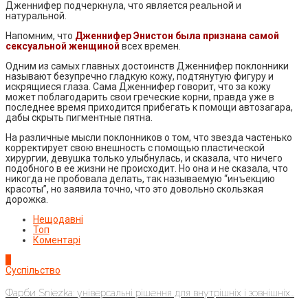
Дженнифер подчеркнула, что является реальной и
натуральной.
Напомним, что
Дженнифер Энистон была признана самой
сексуальной женщиной
всех времен.
Одним из самых главных достоинств Дженнифер поклонники
называют безупречно гладкую кожу, подтянутую фигуру и
искрящиеся глаза. Сама Дженнифер говорит, что за кожу
может поблагодарить свои греческие корни, правда уже в
последнее время приходится прибегать к помощи автозагара,
дабы скрыть пигментные пятна.
На различные мысли поклонников о том, что звезда частенько
корректирует свою внешность с помощью пластической
хирургии, девушка только улыбнулась, и сказала, что ничего
подобного в ее жизни не происходит. Но она и не сказала, что
никогда не пробовала делать, так называемую “инъекцию
красоты”, но заявила точно, что это довольно скользкая
дорожка.
Нещодавні
Топ
Коментарі
1
Суспільство
Фарби Sniezka: універсальні рішення для внутрішніх і зовнішніх...