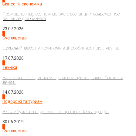
Бізнес та економіка
Промышленные солнечные электростанции: современное
решение для бизнеса
23.07.2026
3
Суспільство
Цукровий діабет у похилому віці: особливості догляду та...
17.07.2026
4
Техніка
Настенные LCD-дисплеи: где используются, какие бывают и
зачем...
14.07.2026
1
Подорожі та туризм
В Стамбуле возведут мост по проекту Леонардо Да...
30.06.2019
2
Суспільство