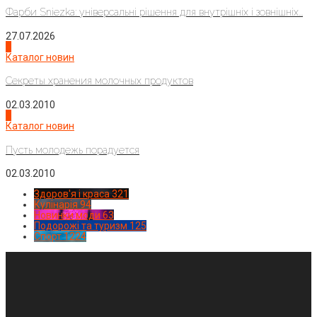
Фарби Sniezka: універсальні рішення для внутрішніх і зовнішніх...
27.07.2026
3
Каталог новин
Секреты хранения молочных продуктов
02.03.2010
4
Каталог новин
Пусть молодежь порадуется
02.03.2010
Здоров'я і краса
321
Кулінарія
94
Новинки моди
63
Подорожі та туризм
125
Спорт
1224