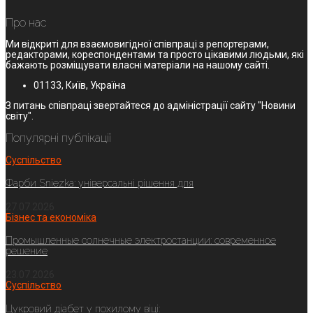
Про нас
Ми відкриті для взаємовигідної співпраці з репортерами,
редакторами, кореспондентами та просто цікавими людьми, які
бажають розміщувати власні матеріали на нашому сайті.
01133, Київ, Україна
З питань співпраці звертайтеся до адміністрації сайту "Новини
світу".
Популярні публікації
Суспільство
Фарби Sniezka: універсальні рішення для
27.07.2026
Бізнес та економіка
Промышленные солнечные электростанции: современное
решение
23.07.2026
Суспільство
Цукровий діабет у похилому віці: