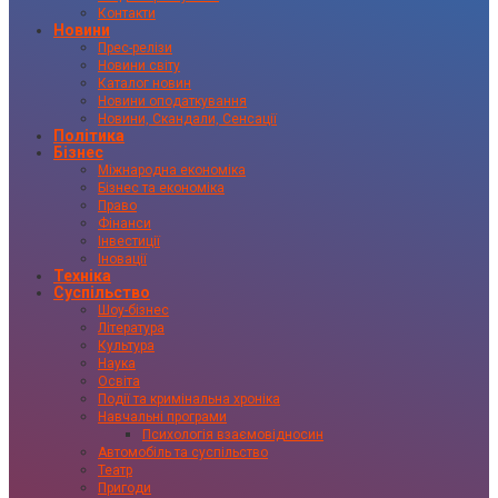
Контакти
Новини
Прес-релізи
Новини світу
Каталог новин
Новини оподаткування
Новини, Скандали, Сенсації
Політика
Бізнес
Міжнародна економіка
Бізнес та економіка
Право
Фінанси
Інвестиції
Іновації
Техніка
Суспільство
Шоу-бізнес
Література
Культура
Наука
Освіта
Події та кримінальна хроніка
Навчальні програми
Психологія взаємовідносин
Автомобіль та суспільство
Театр
Пригоди