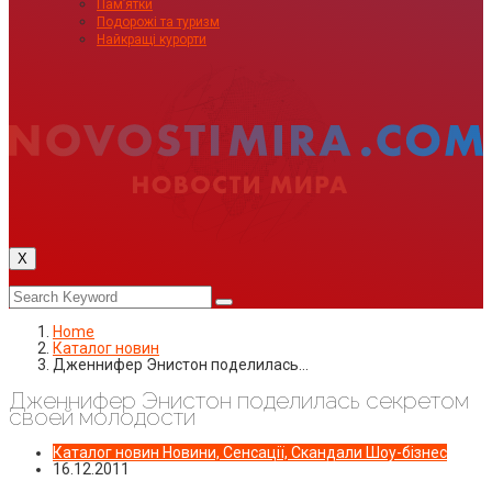
Пам’ятки
Подорожі та туризм
Найкращі курорти
X
Home
Каталог новин
Дженнифер Энистон поделилась…
Дженнифер Энистон поделилась секретом
своей молодости
Каталог новин
Новини, Сенсації, Скандали
Шоу-бізнес
16.12.2011