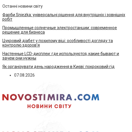
Останні новини світу
Фарби Sniezka: універсальні рішення для внутрішніх і зовнішніх
робіт
Промышленные солнечные электростанции: современное
решение для бизнеса
Цукровий діабет у похилому віці: особливості догляду та
контролю здоров’я
Настенные LCD-дисплеи: где используются, какие бывают и
зачем они нужны
Як організувати день народження в Києві: покроковий гід
07.08.2026