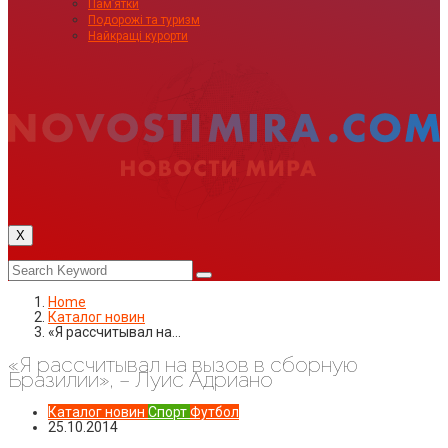
Пам’ятки
Подорожі та туризм
Найкращі курорти
X
Home
Каталог новин
«Я рассчитывал на…
«Я рассчитывал на вызов в сборную
Бразилии», – Луис Адриано
Каталог новин
Спорт
Футбол
25.10.2014