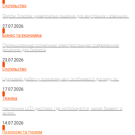
1
Суспільство
Фарби Sniezka: універсальні рішення для внутрішніх і зовнішніх...
27.07.2026
2
Бізнес та економіка
Промышленные солнечные электростанции: современное
решение для бизнеса
23.07.2026
3
Суспільство
Цукровий діабет у похилому віці: особливості догляду та...
17.07.2026
4
Техніка
Настенные LCD-дисплеи: где используются, какие бывают и
зачем...
14.07.2026
1
Подорожі та туризм