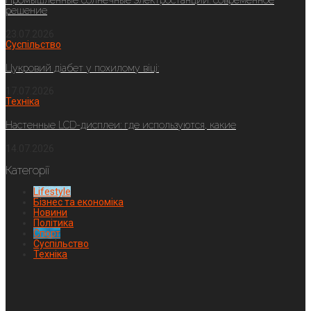
Промышленные солнечные электростанции: современное
решение
23.07.2026
Суспільство
Цукровий діабет у похилому віці:
17.07.2026
Техніка
Настенные LCD-дисплеи: где используются, какие
14.07.2026
Категорії
Lifestyle
Бізнес та економіка
Новини
Політика
Спорт
Суспільство
Техніка