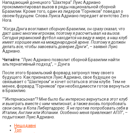
Нападающий донецкого “Шахтера” Луис Адриано
прокомментировал вызов в ряды национальной сборной
Бразилии. Кроме того, один из лидеров “Горняков” поведал о
своем будущем. Слова Луиса Адриано передает агентство Zero
Hora.
“
Когда Дунга возглавил сборную Бразилии, он сразу сказал, что
даст шанс многим игрокам, поэтому я рассчитывал на вызов.
Сегодня украинский футбол находится на виду в мире, а наш клуб
имеет хорошее имя на международной арене. Поэтому я должен
делать все, чтобы завоевать доверие Дунги
“, – заявил Луис
Адриано.
Читайте
: “Луис Адриано позволит сборной Бразилии найти
альтернативный подход”, – Дунга
После этого бразильский форвард затронул тему своего
будущего. Как признался Луис Адриано, свое будущее он
связывает с “Шахтером” и хочет остаться в этом клубе. Тем не
менее, форвард “Горняков” при необходимости готов вернуться
в Бразилию.
“
“Интернасьонал”? Мне было бы интересно вернуться в этот клуб
и выиграть вместе с ним чемпионат, а также вновь попробовать
свои силы в Копа Либертадорес. Я не против попробовать себя в
Италии, Англии или Испании. Особенно меня привлекает АПЛ
“, –
подытожил Луис Адриано.
Нещодавні
Топ