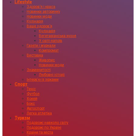
Lifestyle
Здоровʼя і краса
Новинки авторинку
Новинки моди
Кулінарія
Ваше здоровʼя
Кулінарія
Вегетаріанська кухня
У світі напоїв
Газети і журнали
Компромат
Виставка
Живопис
Новинки моди
Знаменитості
Любовні історії
Інтервʼю із зірками
Спорт
Теніс
Футбол
Хокей
Бокс
Автоспорт
Легка атлетіка
Туризм
Подорожі навколо світу
Подорожі по Україні
Країни та міста