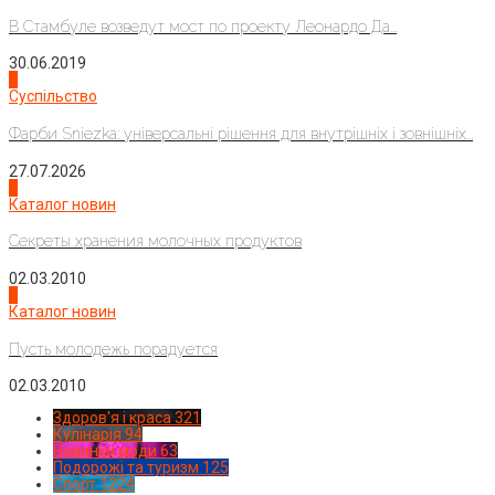
В Стамбуле возведут мост по проекту Леонардо Да...
30.06.2019
2
Суспільство
Фарби Sniezka: універсальні рішення для внутрішніх і зовнішніх...
27.07.2026
3
Каталог новин
Секреты хранения молочных продуктов
02.03.2010
4
Каталог новин
Пусть молодежь порадуется
02.03.2010
Здоров'я і краса
321
Кулінарія
94
Новинки моди
63
Подорожі та туризм
125
Спорт
1224