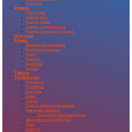
Контакти
Новини
Прес-релізи
Новини світу
Каталог новин
Новини оподаткування
Новини, Скандали, Сенсації
Політика
Бізнес
Міжнародна економіка
Бізнес та економіка
Право
Фінанси
Інвестиції
Іновації
Техніка
Суспільство
Шоу-бізнес
Література
Культура
Наука
Освіта
Події та кримінальна хроніка
Навчальні програми
Психологія взаємовідносин
Автомобіль та суспільство
Театр
Пригоди