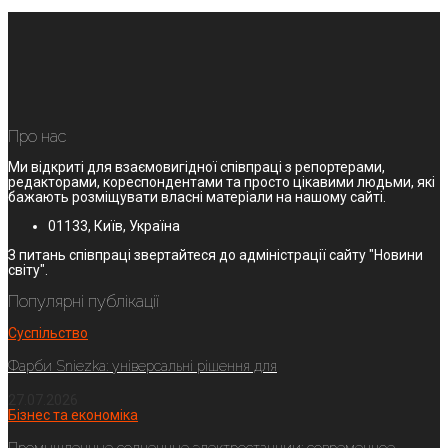
Про нас
Ми відкриті для взаємовигідної співпраці з репортерами,
редакторами, кореспондентами та просто цікавими людьми, які
бажають розміщувати власні матеріали на нашому сайті.
01133, Київ, Україна
З питань співпраці звертайтеся до адміністрації сайту "Новини
світу".
Популярні публікації
Суспільство
Фарби Sniezka: універсальні рішення для
27.07.2026
Бізнес та економіка