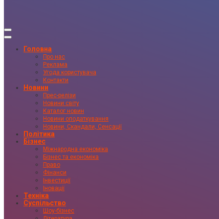
Головна
Про нас
Реклама
Угода користувача
Контакти
Новини
Прес-релізи
Новини світу
Каталог новин
Новини оподаткування
Новини, Скандали, Сенсації
Політика
Бізнес
Міжнародна економіка
Бізнес та економіка
Право
Фінанси
Інвестиції
Іновації
Техніка
Суспільство
Шоу-бізнес
Література