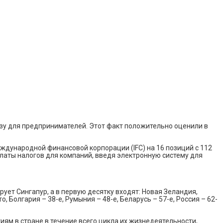
зу для предпринимателей. Этот факт положительно оценили в
еждународной финансовой корпорации (IFC) на 16 позиций с 112
уплаты налогов для компаний, введя электронную систему для
ует Сингапур, а в первую десятку входят: Новая Зеландия,
 Болгария – 38-е, Румыния – 48-е, Беларусь – 57-е, Россия – 62-
ям в стране в течение всего цикла их жизнедеятельности,