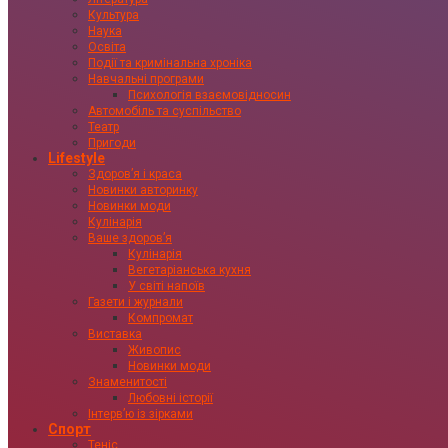
Культура
Наука
Освіта
Події та кримінальна хроніка
Навчальні програми
Психологія взаємовідносин
Автомобіль та суспільство
Театр
Пригоди
Lifestyle
Здоровʼя і краса
Новинки авторинку
Новинки моди
Кулінарія
Ваше здоровʼя
Кулінарія
Вегетаріанська кухня
У світі напоїв
Газети і журнали
Компромат
Виставка
Живопис
Новинки моди
Знаменитості
Любовні історії
Інтервʼю із зірками
Спорт
Теніс