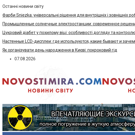
Останні новини світу
Фарби Sniezka: універсальні рішення для внутрішніх і зовнішніх ро
Промышленные солнечные электростанции: современное решени
Цукровий діабет у похилому віці: особливості догляду та контрол
Настенные LCD-дисплеи: где используются, какие бывают и заче
Як організувати день народження в Києві: покроковий гід
07.08.2026