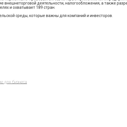
ие внешнеторговой деятельности, налогообложения, а также разр
елях и охватывает 189 стран.
ельской среды, которые важны для компаний и инвесторов.
е для бизнеса