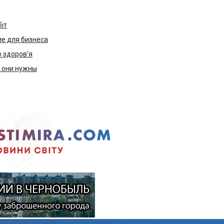
біт
е для бизнеса
ю здоров’я
м они нужны