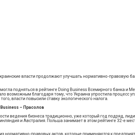
 украинские власти продолжают улучшать нормативно-правовую ба
 смогла подняться в рейтинге Doing Business Всемирного банка и М
 стало возможным благодаря тому, что Украина упростила процесс 
того, власти повысили ставку экологического налога.
 Business – Прасолов
ости ведения бизнеса традиционно, уже который год подряд, лидир
нляндия и Австралия. Польша занимает в этом рейтинге 32-е место,
з нормативно-правовых актов, которые применяются к предприяти