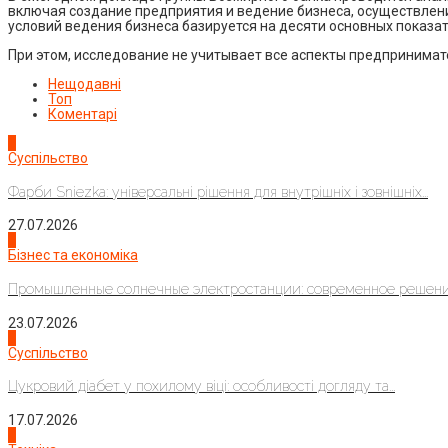
включая создание предприятия и ведение бизнеса, осуществлен
условий ведения бизнеса базируется на десяти основных показат
При этом, исследование не учитывает все аспекты предпринимат
Нещодавні
Топ
Коментарі
1
Суспільство
Фарби Sniezka: універсальні рішення для внутрішніх і зовнішніх...
27.07.2026
2
Бізнес та економіка
Промышленные солнечные электростанции: современное решени
23.07.2026
3
Суспільство
Цукровий діабет у похилому віці: особливості догляду та...
17.07.2026
4