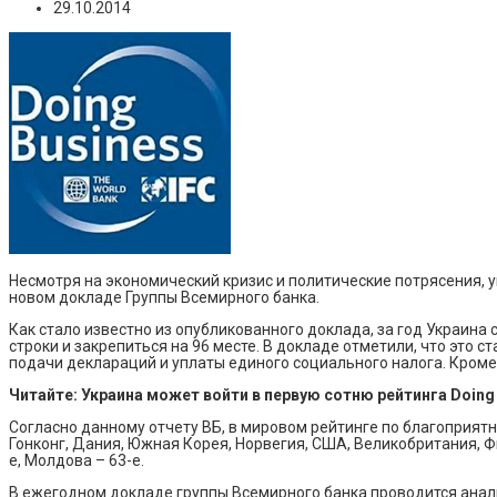
29.10.2014
Несмотря на экономический кризис и политические потрясения,
новом докладе Группы Всемирного банка.
Как стало известно из опубликованного доклада, за год Украина
строки и закрепиться на 96 месте. В докладе отметили, что это
подачи деклараций и уплаты единого социального налога. Кроме 
Читайте: Украина может войти в первую сотню рейтинга Doing
Согласно данному отчету ВБ, в мировом рейтинге по благоприятн
Гонконг, Дания, Южная Корея, Норвегия, США, Великобритания, Фи
е, Молдова – 63-е.
В ежегодном докладе группы Всемирного банка проводится анали