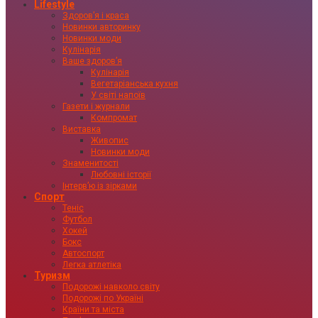
Lifestyle
Здоровʼя і краса
Новинки авторинку
Новинки моди
Кулінарія
Ваше здоровʼя
Кулінарія
Вегетаріанська кухня
У світі напоїв
Газети і журнали
Компромат
Виставка
Живопис
Новинки моди
Знаменитості
Любовні історії
Інтервʼю із зірками
Спорт
Теніс
Футбол
Хокей
Бокс
Автоспорт
Легка атлетіка
Туризм
Подорожі навколо світу
Подорожі по Україні
Країни та міста