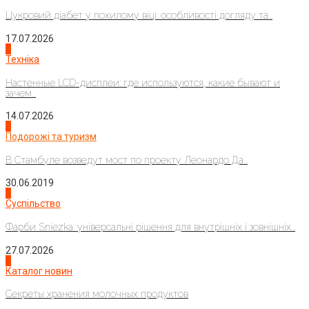
Цукровий діабет у похилому віці: особливості догляду та...
17.07.2026
4
Техніка
Настенные LCD-дисплеи: где используются, какие бывают и
зачем...
14.07.2026
1
Подорожі та туризм
В Стамбуле возведут мост по проекту Леонардо Да...
30.06.2019
2
Суспільство
Фарби Sniezka: універсальні рішення для внутрішніх і зовнішніх...
27.07.2026
3
Каталог новин
Секреты хранения молочных продуктов