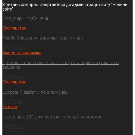
З питань співпраці звертайтеся до адміністрації сайту "Новини
світу".
Популярні публікації
Суспільство
Фарби Sniezka: універсальні рішення для
27.07.2026
Бізнес та економіка
Промышленные солнечные электростанции: современное
решение
23.07.2026
Суспільство
Цукровий діабет у похилому віці:
17.07.2026
Техніка
Настенные LCD-дисплеи: где используются, какие
14.07.2026