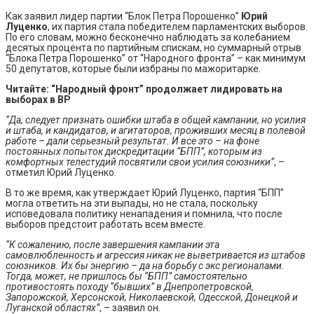
Как заявил лидер партии “Блок Петра Порошенко”
Юрий
Луценко
, их партия стала победителем парламентских выборов.
По его словам, можно бесконечно наблюдать за колебанием
десятых процента по партийным спискам, но суммарный отрыв
“Блока Петра Порошенко” от “Народного фронта” – как минимум
50 депутатов, которые были избраны по мажоритарке.
Читайте:
“Народный фронт” продолжает лидировать на
выборах в ВР
“Да, следует признать ошибки штаба в общей кампании, но усилия
и штаба, и кандидатов, и агитаторов, проживших месяц в полевой
работе – дали серьезный результат. И все это – на фоне
постоянных попыток дискредитации “БПП”, которым из
комфортных телестудий посвятили свои усилия союзники”
, –
отметил Юрий Луценко.
В то же время, как утверждает Юрий Луценко, партия “БПП”
могла ответить на эти выпады, но не стала, поскольку
исповедовала политику ненападения и помнила, что после
выборов предстоит работать всем вместе.
“К сожалению, после завершения кампании эта
самовлюбленность и агрессия никак не выветривается из штабов
союзников. Их бы энергию – да на борьбу с экс регионалами.
Тогда, может, не пришлось бы “БПП” самостоятельно
противостоять походу “бывших” в Днепропетровской,
Запорожской, Херсонской, Николаевской, Одесской, Донецкой и
Луганской областях”
, – заявил он.