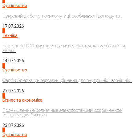
3
Суспільство
Цукровий діабет у похилому віці: особливості догляду та...
17.07.2026
4
Техніка
Настенные LCD-дисплеи: где используются, какие бывают и
зачем...
14.07.2026
1
Суспільство
Фарби Sniezka: універсальні рішення для внутрішніх і зовнішніх...
27.07.2026
2
Бізнес та економіка
Промышленные солнечные электростанции: современное
решение для бизнеса
23.07.2026
3
Суспільство