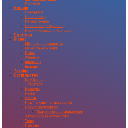
Контакти
Новини
Прес-релізи
Новини світу
Каталог новин
Новини оподаткування
Новини, Скандали, Сенсації
Політика
Бізнес
Міжнародна економіка
Бізнес та економіка
Право
Фінанси
Інвестиції
Іновації
Техніка
Суспільство
Шоу-бізнес
Література
Культура
Наука
Освіта
Події та кримінальна хроніка
Навчальні програми
Психологія взаємовідносин
Автомобіль та суспільство
Театр
Пригоди