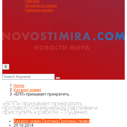
Пам’ятки
Подорожі та туризм
Найкращі курорти
X
Home
Каталог новин
«БПП» призывает прекратить…
«БПП» призывает прекратить
противостояние между партиями и
приступить к работе – Луценко
Каталог новин
Політика
Політика і право
29.10.2014