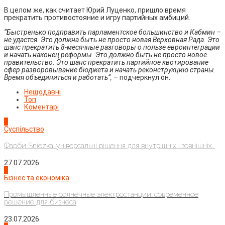
В целом же, как считает Юрий Луценко, пришло время
прекратить противостояние и игру партийных амбиций.
“Быстренько подправить парламентское большинство и Кабмин –
не удастся. Это должна быть не просто новая Верховная Рада. Это
шанс прекратить 8-месячные разговоры о пользе евроинтеграции
и начать наконец реформы. Это должно быть не просто новое
правительство. Это шанс прекратить партийное квотирование
сфер разворовывание бюджета и начать реконструкцию страны.
Время объединиться и работать”,
– подчеркнул он.
Нещодавні
Топ
Коментарі
1
Суспільство
Фарби Sniezka: універсальні рішення для внутрішніх і зовнішніх...
27.07.2026
2
Бізнес та економіка
Промышленные солнечные электростанции: современное
решение для бизнеса
23.07.2026