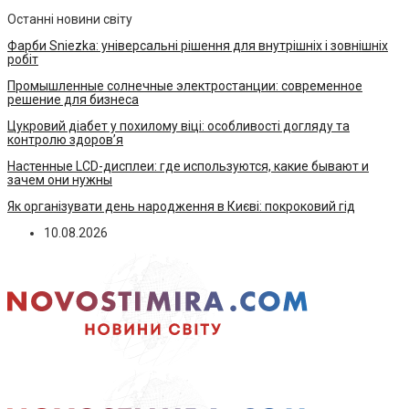
Останні новини світу
Фарби Sniezka: універсальні рішення для внутрішніх і зовнішніх
робіт
Промышленные солнечные электростанции: современное
решение для бизнеса
Цукровий діабет у похилому віці: особливості догляду та
контролю здоров’я
Настенные LCD-дисплеи: где используются, какие бывают и
зачем они нужны
Як організувати день народження в Києві: покроковий гід
10.08.2026