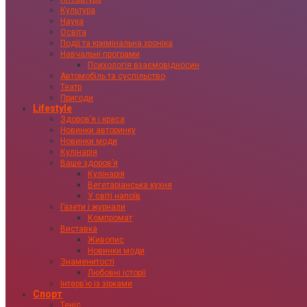
Культура
Наука
Освіта
Події та кримінальна хроніка
Навчальні програми
Психологія взаємовідносин
Автомобіль та суспільство
Театр
Пригоди
Lifestyle
Здоровʼя і краса
Новинки авторинку
Новинки моди
Кулінарія
Ваше здоровʼя
Кулінарія
Вегетаріанська кухня
У світі напоїв
Газети і журнали
Компромат
Виставка
Живопис
Новинки моди
Знаменитості
Любовні історії
Інтервʼю із зірками
Спорт
Теніс