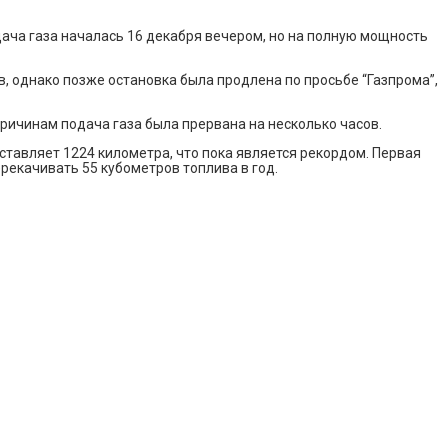
ача газа началась 16 декабря вечером, но на полную мощность
в, однако позже остановка была продлена по просьбе “Газпрома”,
причинам подача газа была прервана на несколько часов.
оставляет 1224 километра, что пока является рекордом. Первая
ерекачивать 55 кубометров топлива в год.