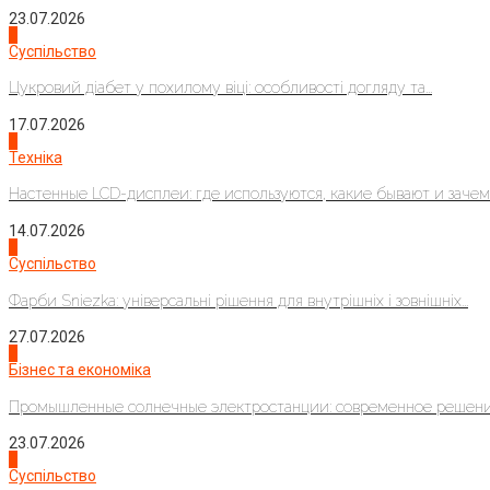
23.07.2026
3
Суспільство
Цукровий діабет у похилому віці: особливості догляду та...
17.07.2026
4
Техніка
Настенные LCD-дисплеи: где используются, какие бывают и зачем..
14.07.2026
1
Суспільство
Фарби Sniezka: універсальні рішення для внутрішніх і зовнішніх...
27.07.2026
2
Бізнес та економіка
Промышленные солнечные электростанции: современное решени
23.07.2026
3
Суспільство