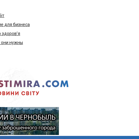
біт
е для бизнеса
ю здоров’я
м они нужны