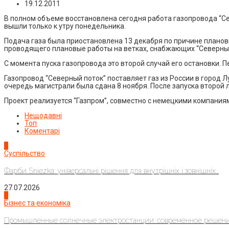
19.12.2011
В полном объеме восстановлена сегодня работа газопровода “Се
вышли только к утру понедельника.
Подача газа была приостановлена 13 декабря по причине плановы
проводящего плановые работы на ветках, снабжающих “Северный
С момента пуска газопровода это второй случай его остановки. П
Газопровод “Северный поток” поставляет газ из России в город 
очередь магистрали была сдана 8 ноября. После запуска второй 
Проект реализуется “Газпром”, совместно с немецкими компаниям
Нещодавні
Топ
Коментарі
1
Суспільство
Фарби Sniezka: універсальні рішення для внутрішніх і зовнішніх...
27.07.2026
2
Бізнес та економіка
Промышленные солнечные электростанции: современное решени