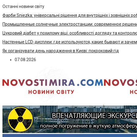
Останні новини світу
Фарби Sniezka: універсальні рішення для внутрішніх і зовнішніх ро
Промышленные солнечные электростанции: современное решени
Цукровий діабет у похилому віці: особливості догляду та контрол
Настенные LCD-дисплеи: где используются, какие бывают и заче
Як організувати день народження в Києві: покроковий гід
07.08.2026