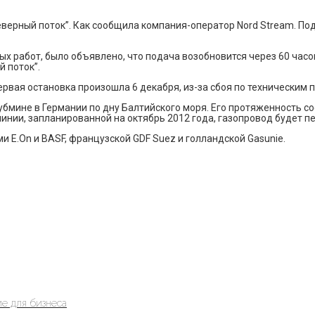
верный поток”. Как сообщила компания-оператор Nord Stream. Под
х работ, было объявлено, что подача возобновится через 60 часо
 поток”.
ервая остановка произошла 6 декабря, из-за сбоя по техническим 
Лубмине в Германии по дну Балтийского моря. Его протяженность с
линии, запланированной на октябрь 2012 года, газопровод будет п
и E.On и BASF, французской GDF Suez и голландской Gasunie.
е для бизнеса