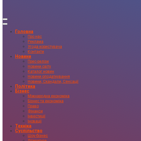
Головна
Про нас
Реклама
Угода користувача
Контакти
Новини
Прес-релізи
Новини світу
Каталог новин
Новини оподаткування
Новини, Скандали, Сенсації
Політика
Бізнес
Міжнародна економіка
Бізнес та економіка
Право
Фінанси
Інвестиції
Іновації
Техніка
Суспільство
Шоу-бізнес
Література