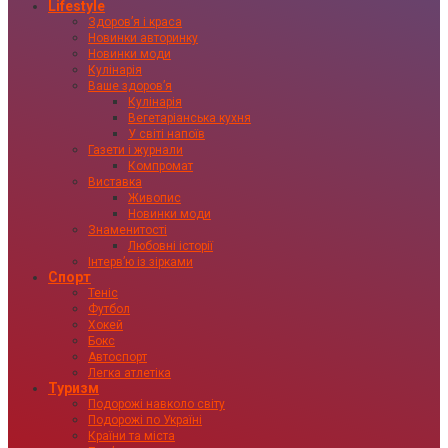
Lifestyle
Здоровʼя і краса
Новинки авторинку
Новинки моди
Кулінарія
Ваше здоровʼя
Кулінарія
Вегетаріанська кухня
У світі напоїв
Газети і журнали
Компромат
Виставка
Живопис
Новинки моди
Знаменитості
Любовні історії
Інтервʼю із зірками
Спорт
Теніс
Футбол
Хокей
Бокс
Автоспорт
Легка атлетіка
Туризм
Подорожі навколо світу
Подорожі по Україні
Країни та міста