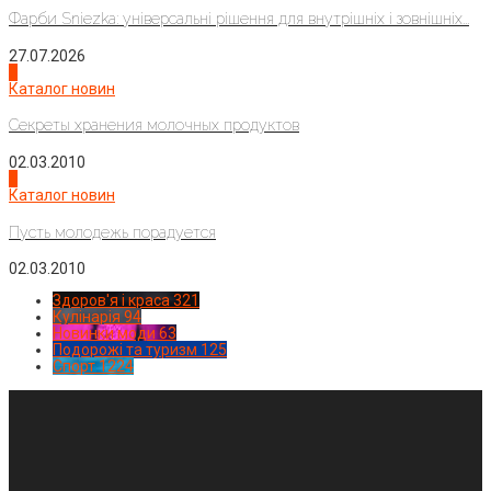
Фарби Sniezka: універсальні рішення для внутрішніх і зовнішніх...
27.07.2026
3
Каталог новин
Секреты хранения молочных продуктов
02.03.2010
4
Каталог новин
Пусть молодежь порадуется
02.03.2010
Здоров'я і краса
321
Кулінарія
94
Новинки моди
63
Подорожі та туризм
125
Спорт
1224