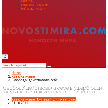
Пам’ятки
Подорожі та туризм
Найкращі курорти
X
Home
Каталог новин
“Свобода” действовала себе…
“Свобода” действовала себе в ущерб ради
государственных интересов”, – Ильенко
Каталог новин
Політика
Політика і право
31.10.2014