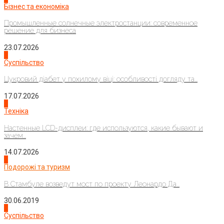
Бізнес та економіка
Промышленные солнечные электростанции: современное
решение для бизнеса
23.07.2026
3
Суспільство
Цукровий діабет у похилому віці: особливості догляду та...
17.07.2026
4
Техніка
Настенные LCD-дисплеи: где используются, какие бывают и
зачем...
14.07.2026
1
Подорожі та туризм
В Стамбуле возведут мост по проекту Леонардо Да...
30.06.2019
2
Суспільство