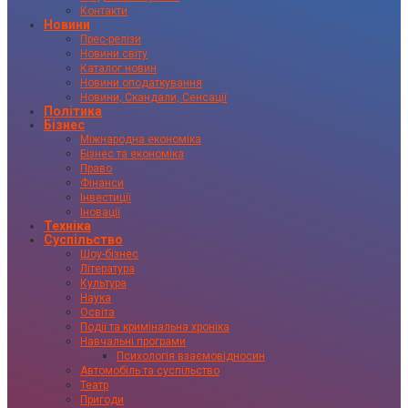
Контакти
Новини
Прес-релізи
Новини світу
Каталог новин
Новини оподаткування
Новини, Скандали, Сенсації
Політика
Бізнес
Міжнародна економіка
Бізнес та економіка
Право
Фінанси
Інвестиції
Іновації
Техніка
Суспільство
Шоу-бізнес
Література
Культура
Наука
Освіта
Події та кримінальна хроніка
Навчальні програми
Психологія взаємовідносин
Автомобіль та суспільство
Театр
Пригоди