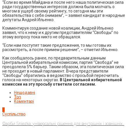
“Если во время Майдана и после него наша политическая сила
ради государственных интересов должна была молчать о
многом в ущерб своему рейтингу, то сегодня мы эти
обязательства с себя снимаем”, – заявил кандидат в народные
депутаты Андрей Ильенко.
Комментируя создание новой коалиции, Андрей Ильенко
заявил, что к нему и к другим представителям “Свободы” по
этому вопросу пока никто не обращался.
“Если нам поступят такие предложения, то мы готовы их
рассмотреть, а после примем решение”, – отметил Ильенко.
Как сообщалось ранее, по предварительным данным
Центральной избирательной комиссии, партия “Свобода” не
преодолела 5% барьер. Таким образом, эта политическая сила
не проходит в новый парламент. Вчера представители
“Свободы” обратились в ведомство с просьбой пересчитать
голоса на некоторых округах.
В Центральной избирательной
комиссии на эту просьбу ответили согласием.
Нещодавні
Топ
Коментарі
1
Суспільство
Фарби Sniezka: універсальні рішення для внутрішніх і зовнішніх...