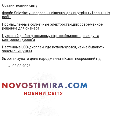
Останні новини світу
Фарби Sniezka: універсальні рішення для внутрішніх і зовнішніх
робіт
Промышленные солнечные электростанции: современное
решение для бизнеса
Цукровий діабет у похилому віці: особливості догляду та
контролю здоров’я
Настенные LCD-дисплеи: где используются, какие бывают и
зачем они нужны
Як організувати день народження в Києві: покроковий гід
08.08.2026