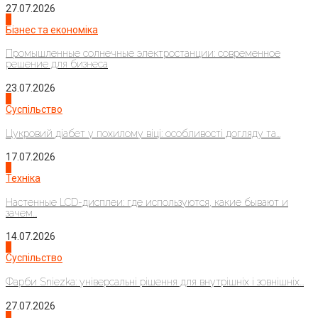
27.07.2026
2
Бізнес та економіка
Промышленные солнечные электростанции: современное
решение для бизнеса
23.07.2026
3
Суспільство
Цукровий діабет у похилому віці: особливості догляду та...
17.07.2026
4
Техніка
Настенные LCD-дисплеи: где используются, какие бывают и
зачем...
14.07.2026
1
Суспільство
Фарби Sniezka: універсальні рішення для внутрішніх і зовнішніх...
27.07.2026
2