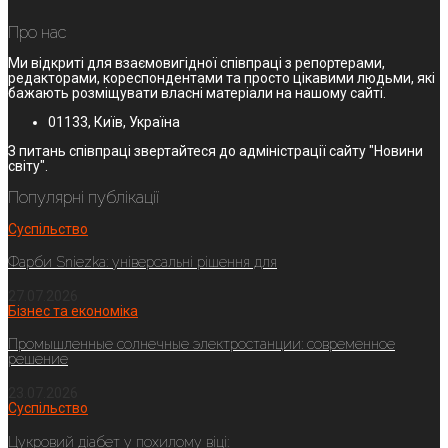
Про нас
Ми відкриті для взаємовигідної співпраці з репортерами,
редакторами, кореспондентами та просто цікавими людьми, які
бажають розміщувати власні матеріали на нашому сайті.
01133, Київ, Україна
З питань співпраці звертайтеся до адміністрації сайту "Новини
світу".
Популярні публікації
Суспільство
Фарби Sniezka: універсальні рішення для
27.07.2026
Бізнес та економіка
Промышленные солнечные электростанции: современное
решение
23.07.2026
Суспільство
Цукровий діабет у похилому віці: