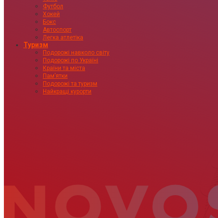
Футбол
Хокей
Бокс
Автоспорт
Легка атлетіка
Туризм
Подорожі навколо світу
Подорожі по Україні
Країни та міста
Пам’ятки
Подорожі та туризм
Найкращі курорти