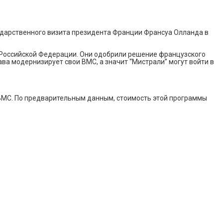
сударственного визита президента Франции Франсуа Олланда в
и Российской Федерации. Они одобрили решение французского
ава модернизирует свои ВМС, а значит “Мистрали” могут войти в
ВМС. По предварительным данным, стоимость этой программы