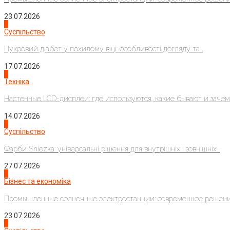
23.07.2026
3
Суспільство
Цукровий діабет у похилому віці: особливості догляду та...
17.07.2026
4
Техніка
Настенные LCD-дисплеи: где используются, какие бывают и зачем..
14.07.2026
1
Суспільство
Фарби Sniezka: універсальні рішення для внутрішніх і зовнішніх...
27.07.2026
2
Бізнес та економіка
Промышленные солнечные электростанции: современное решени
23.07.2026
3