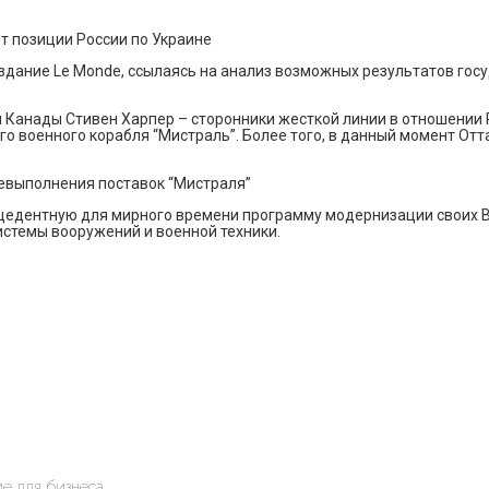
от позиции России по Украине
издание Le Monde, ссылаясь на анализ возможных результатов го
ии Канады Стивен Харпер – сторонники жесткой линии в отношени
о военного корабля “Мистраль”. Более того, в данный момент Отт
 невыполнения поставок “Мистраля”
ецедентную для мирного времени программу модернизации своих 
истемы вооружений и военной техники.
е для бизнеса