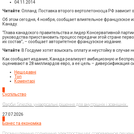
04.11.2014
Читайте
: Олланд: Поставка второго вертолетоносца РФ зависит 
Об этом сегодня, 4 ноября, сообщает влиятельное французское 
Канаду.
“Глава канадского правительства и лидер Консервативной парт
руководства приостановить процесс передачи этой стране первог
их состав”, – сообщает авторитетное французское издание.
Читайте
: В Госдуме хотят взыскать оплату и неустойку в случае
Как сообщает издание, Канада реализует амбициозную и беспр
оценивают в 28 миллиардов евро, а ее цель – диверсификация с
Нещодавні
Топ
Коментарі
1
Суспільство
Фарби Sniezka: універсальні рішення для внутрішніх і зовнішніх...
27.07.2026
2
Бізнес та економіка
Промышленные солнечные электростанции: современное решени