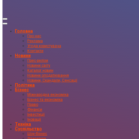
Головна
Про нас
Реклама
Угода користувача
Контакти
Новини
Прес-релізи
Новини світу
Каталог новин
Новини оподаткування
Новини, Скандали, Сенсації
Політика
Бізнес
Міжнародна економіка
Бізнес та економіка
Право
Фінанси
Інвестиції
Іновації
Техніка
Суспільство
Шоу-бізнес
Література