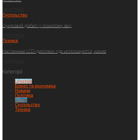
23.07.2026
Суспільство
Цукровий діабет у похилому віці:
17.07.2026
Техніка
Настенные LCD-дисплеи: где используются, какие
14.07.2026
Категорії
Lifestyle
Бізнес та економіка
Новини
Політика
Спорт
Суспільство
Техніка