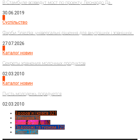
В Стамбуле возведут мост по проекту Леонардо Да...
30.06.2019
2
Суспільство
Фарби Sniezka: універсальні рішення для внутрішніх і зовнішніх...
27.07.2026
3
Каталог новин
Секреты хранения молочных продуктов
02.03.2010
4
Каталог новин
Пусть молодежь порадуется
02.03.2010
Здоров'я і краса
321
Кулінарія
94
Новинки моди
63
Подорожі та туризм
125
Спорт
1224