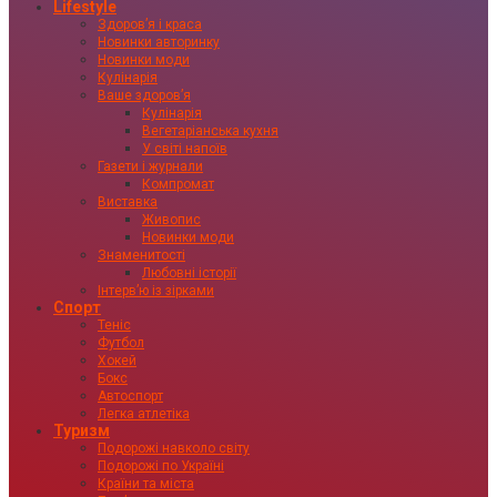
Lifestyle
Здоровʼя і краса
Новинки авторинку
Новинки моди
Кулінарія
Ваше здоровʼя
Кулінарія
Вегетаріанська кухня
У світі напоїв
Газети і журнали
Компромат
Виставка
Живопис
Новинки моди
Знаменитості
Любовні історії
Інтервʼю із зірками
Спорт
Теніс
Футбол
Хокей
Бокс
Автоспорт
Легка атлетіка
Туризм
Подорожі навколо світу
Подорожі по Україні
Країни та міста