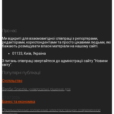
Про нас
Ми відкриті для взаємовигідної співпраці з репортерами,
редакторами, кореспондентами та просто цікавими людьми, які
бажають розміщувати власні матеріали на нашому сайті.
01133, Київ, Україна
З питань співпраці звертайтеся до адміністрації сайту "Новини
світу".
Популярні публікації
Суспільство
Фарби Sniezka: універсальні рішення для
27.07.2026
Бізнес та економіка
Промышленные солнечные электростанции: современное
решение