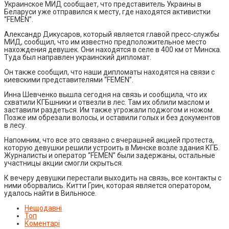
Украинское МИД сообщает, что представитель Украины в
Беларуси уже отправился к месту, где находятся активистки
“FEMEN”.
Александр Дикусаров, который является главой пресс-службы
МИД, сообщил, что им известно предположительное место
нахождения девушек. Они находятся в селе в 400 км от Минска.
Туда был направлен украинский дипломат.
Он также сообщил, что наши дипломаты находятся на связи с
киевскими представителями “FEMEN”.
Инна Шевченко вышла сегодня на связь и сообщила, что их
схватили КГБшники и отвезли в лес. Там их облили маслом и
заставили раздеться. Им также угрожали поджогом и ножом.
Позже им обрезали волосы, и оставили голых и без документов
в лесу.
Напомним, что все это связано с вчерашней акцией протеста,
которую девушки решили устроить в Минске возле здания КГБ.
Журналисты и оператор “FEMEN” были задержаны, остальные
участницы акции смогли скрыться.
К вечеру девушки перестали выходить на связь, все контакты с
ними оборвались. Китти Грин, которая является оператором,
удалось найти в Вильнюсе.
Нещодавні
Топ
Коментарі