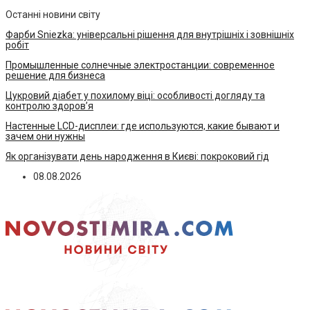
Останні новини світу
Фарби Sniezka: універсальні рішення для внутрішніх і зовнішніх
робіт
Промышленные солнечные электростанции: современное
решение для бизнеса
Цукровий діабет у похилому віці: особливості догляду та
контролю здоров’я
Настенные LCD-дисплеи: где используются, какие бывают и
зачем они нужны
Як організувати день народження в Києві: покроковий гід
08.08.2026