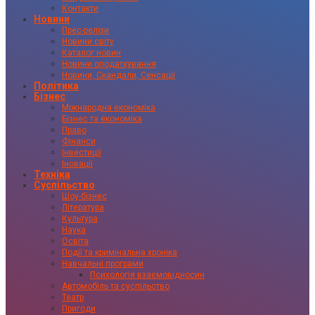
Контакти
Новини
Прес-релізи
Новини світу
Каталог новин
Новини оподаткування
Новини, Скандали, Сенсації
Політика
Бізнес
Міжнародна економіка
Бізнес та економіка
Право
Фінанси
Інвестиції
Іновації
Техніка
Суспільство
Шоу-бізнес
Література
Культура
Наука
Освіта
Події та кримінальна хроніка
Навчальні програми
Психологія взаємовідносин
Автомобіль та суспільство
Театр
Пригоди