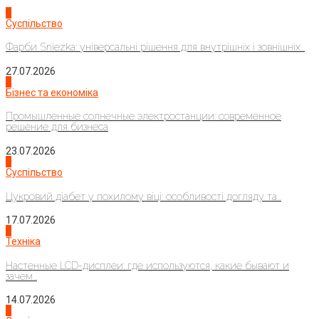
1
Суспільство
Фарби Sniezka: універсальні рішення для внутрішніх і зовнішніх...
27.07.2026
2
Бізнес та економіка
Промышленные солнечные электростанции: современное
решение для бизнеса
23.07.2026
3
Суспільство
Цукровий діабет у похилому віці: особливості догляду та...
17.07.2026
4
Техніка
Настенные LCD-дисплеи: где используются, какие бывают и
зачем...
14.07.2026
1