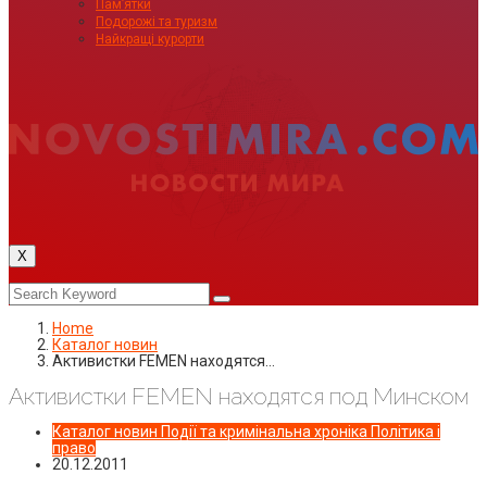
Пам’ятки
Подорожі та туризм
Найкращі курорти
X
Home
Каталог новин
Активистки FEMEN находятся…
Активистки FEMEN находятся под Минском
Каталог новин
Події та кримінальна хроніка
Політика і
право
20.12.2011