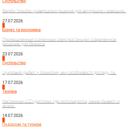
Суспільство
Фарби Sniezka: універсальні рішення для внутрішніх і зовнішніх...
27.07.2026
2
Бізнес та економіка
Промышленные солнечные электростанции: современное
решение для бизнеса
23.07.2026
3
Суспільство
Цукровий діабет у похилому віці: особливості догляду та...
17.07.2026
4
Техніка
Настенные LCD-дисплеи: где используются, какие бывают и
зачем...
14.07.2026
1
Подорожі та туризм