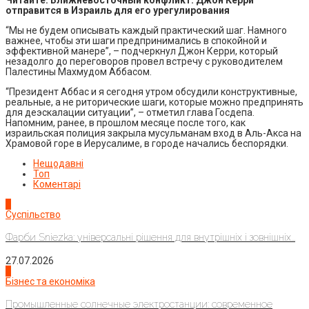
отправится в Израиль для его урегулирования
“Мы не будем описывать каждый практический шаг. Намного
важнее, чтобы эти шаги предпринимались в спокойной и
эффективной манере”, – подчеркнул Джон Керри, который
незадолго до переговоров провел встречу с руководителем
Палестины Махмудом Аббасом.
“Президент Аббас и я сегодня утром обсудили конструктивные,
реальные, а не риторические шаги, которые можно предпринять
для деэскалации ситуации”, – отметил глава Госдепа.
Напомним, ранее, в прошлом месяце после того, как
израильская полиция закрыла мусульманам вход в Аль-Акса на
Храмовой горе в Иерусалиме, в городе начались беспорядки.
Нещодавні
Топ
Коментарі
1
Суспільство
Фарби Sniezka: універсальні рішення для внутрішніх і зовнішніх...
27.07.2026
2
Бізнес та економіка
Промышленные солнечные электростанции: современное