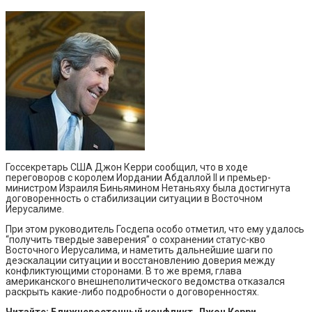
Госсекретарь США Джон Керри сообщил, что в ходе
переговоров с королем Иордании Абдаллой II и премьер-
министром Израиля Биньямином Нетаньяху была достигнута
договоренность о стабилизации ситуации в Восточном
Иерусалиме.
При этом руководитель Госдепа особо отметил, что ему удалось
“получить твердые заверения” о сохранении статус-кво
Восточного Иерусалима, и наметить дальнейшие шаги по
деэскалации ситуации и восстановлению доверия между
конфликтующими сторонами. В то же время, глава
американского внешнеполитического ведомства отказался
раскрыть какие-либо подробности о договоренностях.
Читайте: Ближневосточный конфликт. Джон Керри