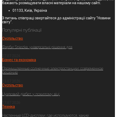
бажають розміщувати власні матеріали на нашому сайті.
01133, Київ, Україна
З питань співпраці звертайтеся до адміністрації сайту "Новини
світу".
Популярні публікації
Суспільство
Фарби Sniezka: універсальні рішення для
27.07.2026
Бізнес та економіка
Промышленные солнечные электростанции: современное
решение
23.07.2026
Суспільство
Цукровий діабет у похилому віці:
17.07.2026
Техніка
Настенные LCD-дисплеи: где используются, какие