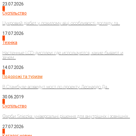
23.07.2026
3
Суспільство
Цукровий діабет у похилому віці: особливості догляду та...
17.07.2026
4
Техніка
Настенные LCD-дисплеи: где используются, какие бывают и
зачем...
14.07.2026
1
Подорожі та туризм
В Стамбуле возведут мост по проекту Леонардо Да...
30.06.2019
2
Суспільство
Фарби Sniezka: універсальні рішення для внутрішніх і зовнішніх...
27.07.2026
3
Каталог новин