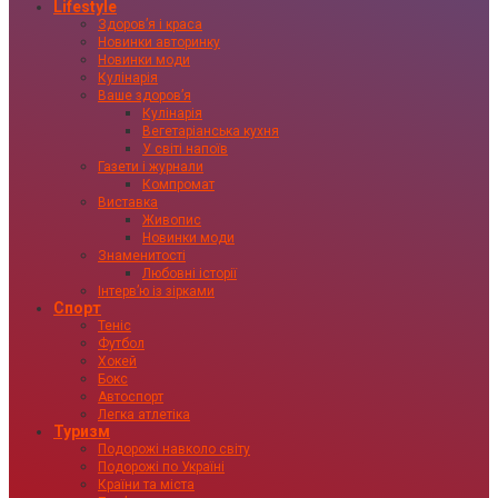
Lifestyle
Здоровʼя і краса
Новинки авторинку
Новинки моди
Кулінарія
Ваше здоровʼя
Кулінарія
Вегетаріанська кухня
У світі напоїв
Газети і журнали
Компромат
Виставка
Живопис
Новинки моди
Знаменитості
Любовні історії
Інтервʼю із зірками
Спорт
Теніс
Футбол
Хокей
Бокс
Автоспорт
Легка атлетіка
Туризм
Подорожі навколо світу
Подорожі по Україні
Країни та міста