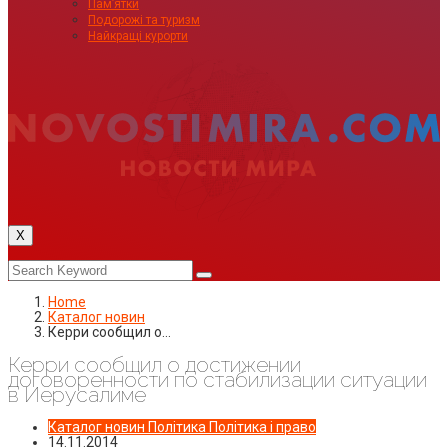
Пам’ятки
Подорожі та туризм
Найкращі курорти
X
Home
Каталог новин
Керри сообщил о…
Керри сообщил о достижении
договоренности по стабилизации ситуации
в Иерусалиме
Каталог новин
Політика
Політика і право
14.11.2014