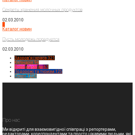
Секреты хранения молочных продуктов
02.03.2010
4
Каталог новин
Пусть молодежь порадуется
02.03.2010
Здоров'я і краса
321
Кулінарія
94
Новинки моди
63
Подорожі та туризм
125
Спорт
1224
Про нас
Ми відкриті для взаємовигідної співпраці з репортерами,
редакторами, кореспондентами та просто цікавими людьми, які