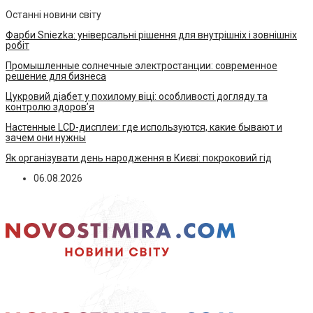
Останні новини світу
Фарби Sniezka: універсальні рішення для внутрішніх і зовнішніх
робіт
Промышленные солнечные электростанции: современное
решение для бизнеса
Цукровий діабет у похилому віці: особливості догляду та
контролю здоров’я
Настенные LCD-дисплеи: где используются, какие бывают и
зачем они нужны
Як організувати день народження в Києві: покроковий гід
06.08.2026