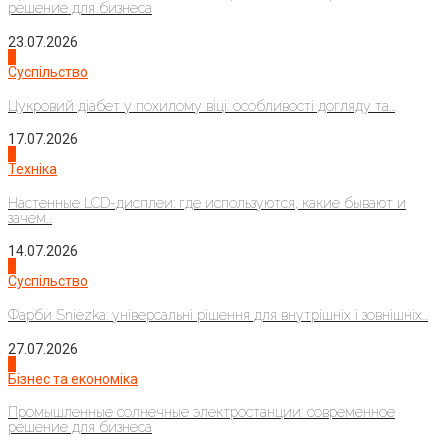
решение для бизнеса
23.07.2026
3
Суспільство
Цукровий діабет у похилому віці: особливості догляду та...
17.07.2026
4
Техніка
Настенные LCD-дисплеи: где используются, какие бывают и
зачем...
14.07.2026
1
Суспільство
Фарби Sniezka: універсальні рішення для внутрішніх і зовнішніх...
27.07.2026
2
Бізнес та економіка
Промышленные солнечные электростанции: современное
решение для бизнеса