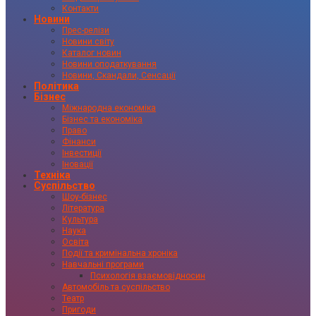
Контакти
Новини
Прес-релізи
Новини світу
Каталог новин
Новини оподаткування
Новини, Скандали, Сенсації
Політика
Бізнес
Міжнародна економіка
Бізнес та економіка
Право
Фінанси
Інвестиції
Іновації
Техніка
Суспільство
Шоу-бізнес
Література
Культура
Наука
Освіта
Події та кримінальна хроніка
Навчальні програми
Психологія взаємовідносин
Автомобіль та суспільство
Театр
Пригоди