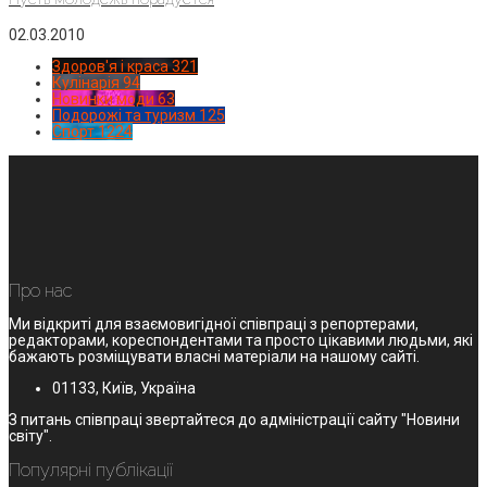
02.03.2010
Здоров'я і краса
321
Кулінарія
94
Новинки моди
63
Подорожі та туризм
125
Спорт
1224
Про нас
Ми відкриті для взаємовигідної співпраці з репортерами,
редакторами, кореспондентами та просто цікавими людьми, які
бажають розміщувати власні матеріали на нашому сайті.
01133, Київ, Україна
З питань співпраці звертайтеся до адміністрації сайту "Новини
світу".
Популярні публікації