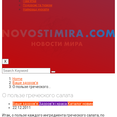
Пам’ятки
Подорожі та туризм
Найкращі курорти
X
Home
Ваше здоровʼя
О пользе греческого…
О пользе греческого салата
Ваше здоровʼя
Здоров'я і краса
Каталог новин
22.12.2011
Итак, о пользе каждого ингредиента греческого салата, по