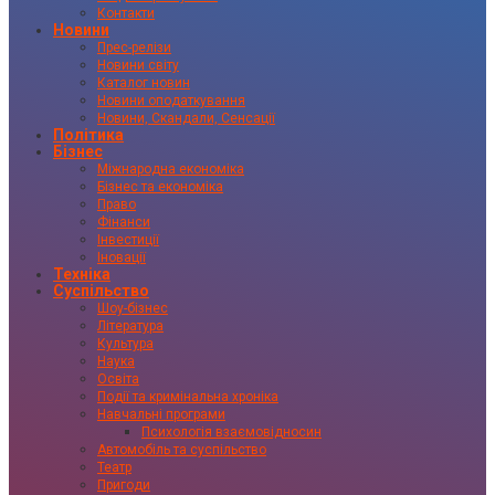
Контакти
Новини
Прес-релізи
Новини світу
Каталог новин
Новини оподаткування
Новини, Скандали, Сенсації
Політика
Бізнес
Міжнародна економіка
Бізнес та економіка
Право
Фінанси
Інвестиції
Іновації
Техніка
Суспільство
Шоу-бізнес
Література
Культура
Наука
Освіта
Події та кримінальна хроніка
Навчальні програми
Психологія взаємовідносин
Автомобіль та суспільство
Театр
Пригоди