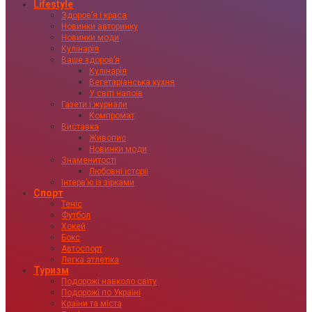
Lifestyle
Здоровʼя і краса
Новинки авторинку
Новинки моди
Кулінарія
Ваше здоровʼя
Кулінарія
Вегетаріанська кухня
У світі напоїв
Газети і журнали
Компромат
Виставка
Живопис
Новинки моди
Знаменитості
Любовні історії
Інтервʼю із зірками
Спорт
Теніс
Футбол
Хокей
Бокс
Автоспорт
Легка атлетіка
Туризм
Подорожі навколо світу
Подорожі по Україні
Країни та міста