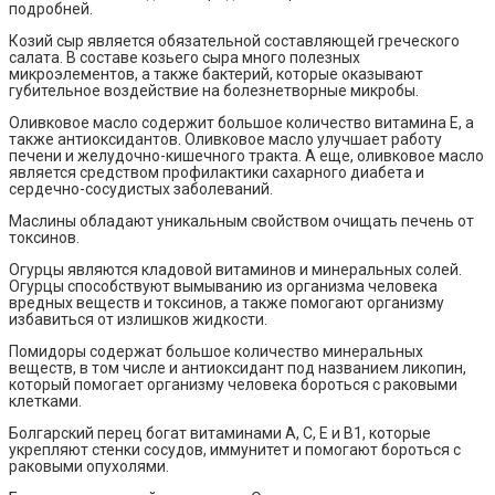
подробней.
Козий сыр является обязательной составляющей греческого
салата. В составе козьего сыра много полезных
микроэлементов, а также бактерий, которые оказывают
губительное воздействие на болезнетворные микробы.
Оливковое масло содержит большое количество витамина Е, а
также антиоксидантов. Оливковое масло улучшает работу
печени и желудочно-кишечного тракта. А еще, оливковое масло
является средством профилактики сахарного диабета и
сердечно-сосудистых заболеваний.
Маслины обладают уникальным свойством очищать печень от
токсинов.
Огурцы являются кладовой витаминов и минеральных солей.
Огурцы способствуют вымыванию из организма человека
вредных веществ и токсинов, а также помогают организму
избавиться от излишков жидкости.
Помидоры содержат большое количество минеральных
веществ, в том числе и антиоксидант под названием ликопин,
который помогает организму человека бороться с раковыми
клетками.
Болгарский перец богат витаминами А, С, Е и В1, которые
укрепляют стенки сосудов, иммунитет и помогают бороться с
раковыми опухолями.