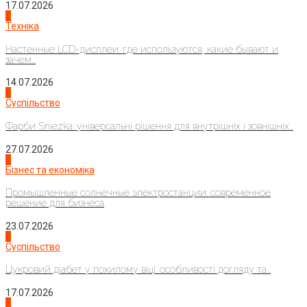
17.07.2026
4
Техніка
Настенные LCD-дисплеи: где используются, какие бывают и
зачем...
14.07.2026
1
Суспільство
Фарби Sniezka: універсальні рішення для внутрішніх і зовнішніх...
27.07.2026
2
Бізнес та економіка
Промышленные солнечные электростанции: современное
решение для бизнеса
23.07.2026
3
Суспільство
Цукровий діабет у похилому віці: особливості догляду та...
17.07.2026
4