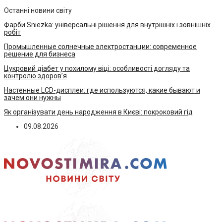
Останні новини світу
Фарби Sniezka: універсальні рішення для внутрішніх і зовнішніх
робіт
Промышленные солнечные электростанции: современное
решение для бизнеса
Цукровий діабет у похилому віці: особливості догляду та
контролю здоров’я
Настенные LCD-дисплеи: где используются, какие бывают и
зачем они нужны
Як організувати день народження в Києві: покроковий гід
09.08.2026