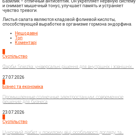
Базилик – отличный антисептик. Он укрепляет нервную систему
и снимает мышечный тонус, улучшает память и устраняет
чувство тревоги.
Листья салата являются кладовой фолиевой кислоты,
способствующей выработке в организме гормона эндорфина.
Нещодавні
Топ
Коментарі
1
Суспільство
Фарби Sniezka: універсальні рішення для внутрішніх і зовнішніх...
27.07.2026
2
Бізнес та економіка
Промышленные солнечные электростанции: современное
решение для бизнеса
23.07.2026
3
Суспільство
Цукровий діабет у похилому віці: особливості догляду та...