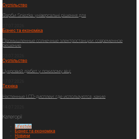
Суспільство
Фарби Sniezka: універсальні рішення для
27.07.2026
Бізнес та економіка
Промышленные солнечные электростанции: современное
решение
23.07.2026
Суспільство
Цукровий діабет у похилому віці:
17.07.2026
Техніка
Настенные LCD-дисплеи: где используются, какие
14.07.2026
Категорії
Lifestyle
Бізнес та економіка
Новини