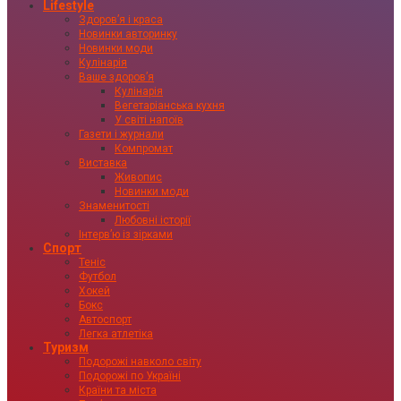
Lifestyle
Здоровʼя і краса
Новинки авторинку
Новинки моди
Кулінарія
Ваше здоровʼя
Кулінарія
Вегетаріанська кухня
У світі напоїв
Газети і журнали
Компромат
Виставка
Живопис
Новинки моди
Знаменитості
Любовні історії
Інтервʼю із зірками
Спорт
Теніс
Футбол
Хокей
Бокс
Автоспорт
Легка атлетіка
Туризм
Подорожі навколо світу
Подорожі по Україні
Країни та міста