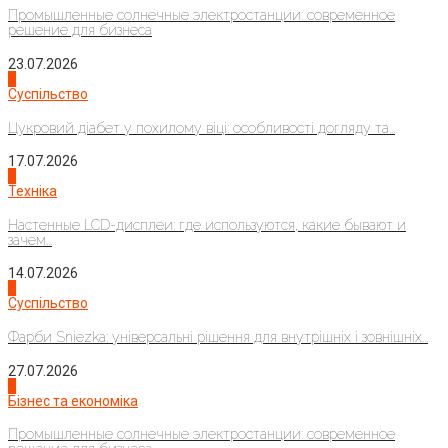
Промышленные солнечные электростанции: современное
решение для бизнеса
23.07.2026
3
Суспільство
Цукровий діабет у похилому віці: особливості догляду та...
17.07.2026
4
Техніка
Настенные LCD-дисплеи: где используются, какие бывают и
зачем...
14.07.2026
1
Суспільство
Фарби Sniezka: універсальні рішення для внутрішніх і зовнішніх...
27.07.2026
2
Бізнес та економіка
Промышленные солнечные электростанции: современное