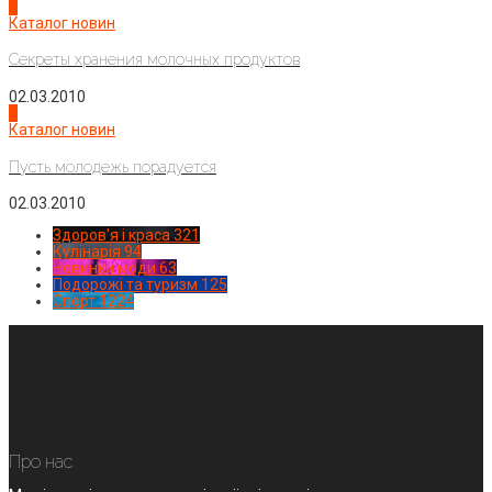
3
Каталог новин
Секреты хранения молочных продуктов
02.03.2010
4
Каталог новин
Пусть молодежь порадуется
02.03.2010
Здоров'я і краса
321
Кулінарія
94
Новинки моди
63
Подорожі та туризм
125
Спорт
1224
Про нас