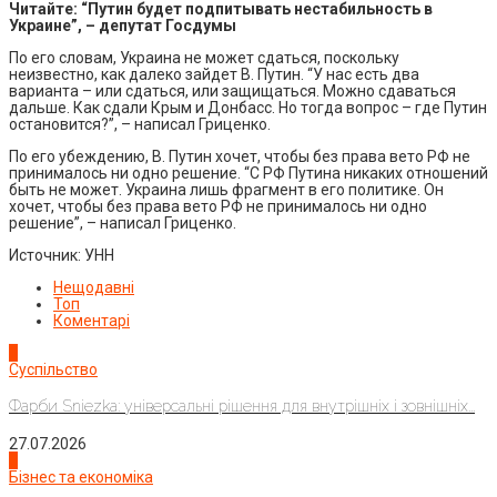
Читайте: “Путин будет подпитывать нестабильность в
Украине”, – депутат Госдумы
По его словам, Украина не может сдаться, поскольку
неизвестно, как далеко зайдет В. Путин. “У нас есть два
варианта – или сдаться, или защищаться. Можно сдаваться
дальше. Как сдали Крым и Донбасс. Но тогда вопрос – где Путин
остановится?”, – написал Гриценко.
По его убеждению, В. Путин хочет, чтобы без права вето РФ не
принималось ни одно решение. “С РФ Путина никаких отношений
быть не может. Украина лишь фрагмент в его политике. Он
хочет, чтобы без права вето РФ не принималось ни одно
решение”, – написал Гриценко.
Источник: УНН
Нещодавні
Топ
Коментарі
1
Суспільство
Фарби Sniezka: універсальні рішення для внутрішніх і зовнішніх...
27.07.2026
2
Бізнес та економіка