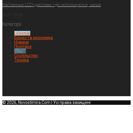
Настенные LCD-дисплеи: где используются, какие
14.07.2026
Категорії
Lifestyle
Бізнес та економіка
Новини
Політика
Спорт
Суспільство
Техніка
© 2026, Novostimira.Com | Усі права захищені