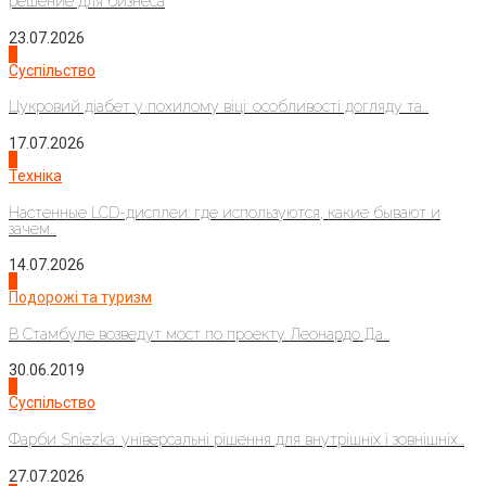
решение для бизнеса
23.07.2026
3
Суспільство
Цукровий діабет у похилому віці: особливості догляду та...
17.07.2026
4
Техніка
Настенные LCD-дисплеи: где используются, какие бывают и
зачем...
14.07.2026
1
Подорожі та туризм
В Стамбуле возведут мост по проекту Леонардо Да...
30.06.2019
2
Суспільство
Фарби Sniezka: універсальні рішення для внутрішніх і зовнішніх...
27.07.2026