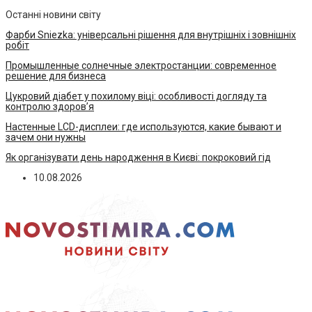
Останні новини світу
Фарби Sniezka: універсальні рішення для внутрішніх і зовнішніх
робіт
Промышленные солнечные электростанции: современное
решение для бизнеса
Цукровий діабет у похилому віці: особливості догляду та
контролю здоров’я
Настенные LCD-дисплеи: где используются, какие бывают и
зачем они нужны
Як організувати день народження в Києві: покроковий гід
10.08.2026