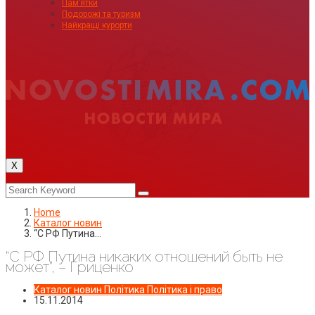
Пам’ятки
Подорожі та туризм
Найкращі курорти
X
Home
Каталог новин
“С РФ Путина…
“С РФ Путина никаких отношений быть не
может”, – Гриценко
Каталог новин
Політика
Політика і право
15.11.2014