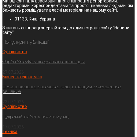
Ми відкриті для взаємовигідної співпраці з репортерами,
редакторами, кореспондентами та просто цікавими людьми, які
бажають розміщувати власні матеріали на нашому сайті.
01133, Київ, Україна
З питань співпраці звертайтеся до адміністрації сайту "Новини
світу".
Популярні публікації
Суспільство
Фарби Sniezka: універсальні рішення для
27.07.2026
Бізнес та економіка
Промышленные солнечные электростанции: современное
решение
23.07.2026
Суспільство
Цукровий діабет у похилому віці:
17.07.2026
Техніка