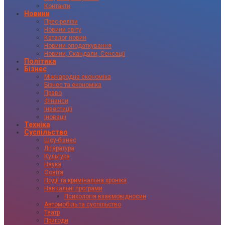
Контакти
Новини
Прес-релізи
Новини світу
Каталог новин
Новини оподаткування
Новини, Скандали, Сенсації
Політика
Бізнес
Міжнародна економіка
Бізнес та економіка
Право
Фінанси
Інвестиції
Іновації
Техніка
Суспільство
Шоу-бізнес
Література
Культура
Наука
Освіта
Події та кримінальна хроніка
Навчальні програми
Психологія взаємовідносин
Автомобіль та суспільство
Театр
Пригоди