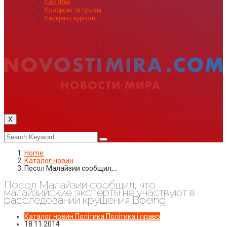
Пам’ятки
Подорожі та туризм
Найкращі курорти
X
Home
Каталог новин
Посол Малайзии сообщил,…
Посол Малайзии сообщил, что
малайзийские эксперты не участвуют в
расследовании крушения Boeing
Каталог новин
Політика
Політика і право
18.11.2014