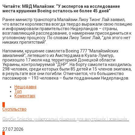
Читайте: МВД Малайзии: “У экспертов на исследование
места крушения Boeing осталось не более 45 дней”
Ранее министр транспорта Малайзии Лиоу Тионг Лай заявил,
что власти королевства всегда твердо выражали свою позицию
и информировали правительство Нидерландов – страны,
возглавляющей расследование, о намерении присоединиться к
уголовному процессу. По словам Лиоу Тионг Лай, “для этого нет
никаких препятствий”.
Напомним, крушение самолета Boeing 777 “Малайзийских
авиалиний”, летевшего из Амстердама в Куала-Лумпур,
произошло 17 июля над территорией Донецкой области
Украины, контролируемой “ДНР”. На борту самолета находились
298 человек, среди которых были 85 детей и 15 членов экипажа,
в результате все они погибли. Отмечается, что большинство
пассажиров – 193 человека – были подданными Нидерландов.
Нещодавні
Топ
Коментарі
1
Суспільство
Фарби Sniezka: універсальні рішення для внутрішніх і зовнішніх...
27.07.2026
2