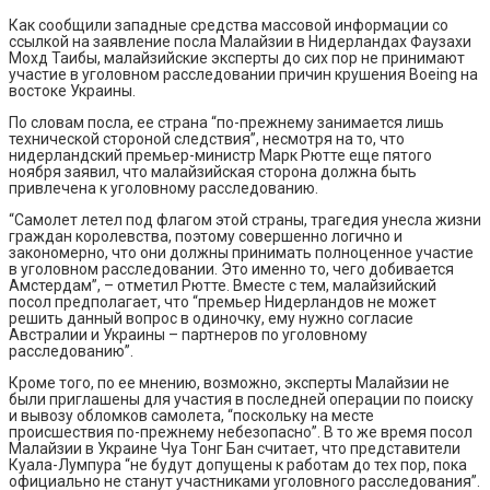
Как сообщили западные средства массовой информации со
ссылкой на заявление посла Малайзии в Нидерландах Фаузахи
Мохд Таибы, малайзийские эксперты до сих пор не принимают
участие в уголовном расследовании причин крушения Boeing на
востоке Украины.
По словам посла, ее страна “по-прежнему занимается лишь
технической стороной следствия”, несмотря на то, что
нидерландский премьер-министр Марк Рютте еще пятого
ноября заявил, что малайзийская сторона должна быть
привлечена к уголовному расследованию.
“Самолет летел под флагом этой страны, трагедия унесла жизни
граждан королевства, поэтому совершенно логично и
закономерно, что они должны принимать полноценное участие
в уголовном расследовании. Это именно то, чего добивается
Амстердам”, – отметил Рютте. Вместе с тем, малайзийский
посол предполагает, что “премьер Нидерландов не может
решить данный вопрос в одиночку, ему нужно согласие
Австралии и Украины – партнеров по уголовному
расследованию”.
Кроме того, по ее мнению, возможно, эксперты Малайзии не
были приглашены для участия в последней операции по поиску
и вывозу обломков самолета, “поскольку на месте
происшествия по-прежнему небезопасно”. В то же время посол
Малайзии в Украине Чуа Тонг Бан считает, что представители
Куала-Лумпура “не будут допущены к работам до тех пор, пока
официально не станут участниками уголовного расследования”.