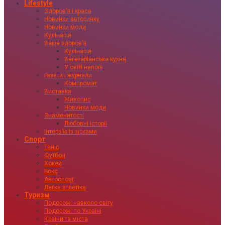
Lifestyle
Здоровʼя і краса
Новинки авторинку
Новинки моди
Кулінарія
Ваше здоровʼя
Кулінарія
Вегетаріанська кухня
У світі напоїв
Газети і журнали
Компромат
Виставка
Живопис
Новинки моди
Знаменитості
Любовні історії
Інтервʼю із зірками
Спорт
Теніс
Футбол
Хокей
Бокс
Автоспорт
Легка атлетіка
Туризм
Подорожі навколо світу
Подорожі по Україні
Країни та міста