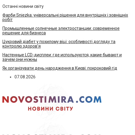
Останні новини світу
Фарби Sniezka: універсальні рішення для внутрішніх і зовнішніх
робіт
Промышленные солнечные электростанции: современное
решение для бизнеса
Цукровий діабет у похилому віці: особливості догляду та
контролю здоров’я
Настенные LCD-дисплеи: где используются, какие бывают и
зачем они нужны
Як організувати день народження в Києві: покроковий гід
07.08.2026