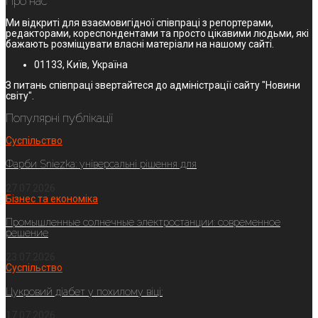
Про нас
Ми відкриті для взаємовигідної співпраці з репортерами,
редакторами, кореспондентами та просто цікавими людьми, які
бажають розміщувати власні матеріали на нашому сайті.
01133, Київ, Україна
З питань співпраці звертайтеся до адміністрації сайту "Новини
світу".
Популярні публікації
Суспільство
Фарби Sniezka: універсальні рішення для
27.07.2026
Бізнес та економіка
Промышленные солнечные электростанции: современное
решение
23.07.2026
Суспільство
Цукровий діабет у похилому віці:
17.07.2026