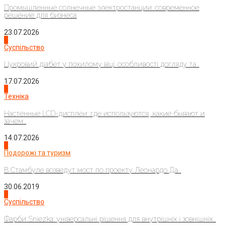
Промышленные солнечные электростанции: современное
решение для бизнеса
23.07.2026
3
Суспільство
Цукровий діабет у похилому віці: особливості догляду та...
17.07.2026
4
Техніка
Настенные LCD-дисплеи: где используются, какие бывают и
зачем...
14.07.2026
1
Подорожі та туризм
В Стамбуле возведут мост по проекту Леонардо Да...
30.06.2019
2
Суспільство
Фарби Sniezka: універсальні рішення для внутрішніх і зовнішніх...