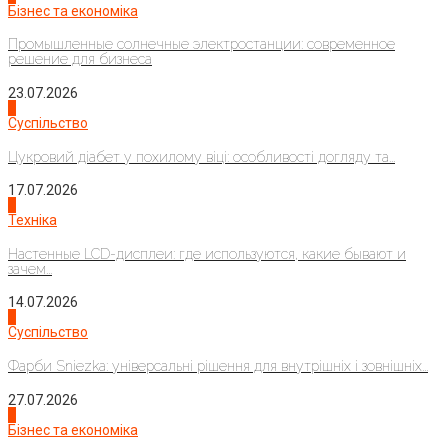
Бізнес та економіка
Промышленные солнечные электростанции: современное
решение для бизнеса
23.07.2026
3
Суспільство
Цукровий діабет у похилому віці: особливості догляду та...
17.07.2026
4
Техніка
Настенные LCD-дисплеи: где используются, какие бывают и
зачем...
14.07.2026
1
Суспільство
Фарби Sniezka: універсальні рішення для внутрішніх і зовнішніх...
27.07.2026
2
Бізнес та економіка