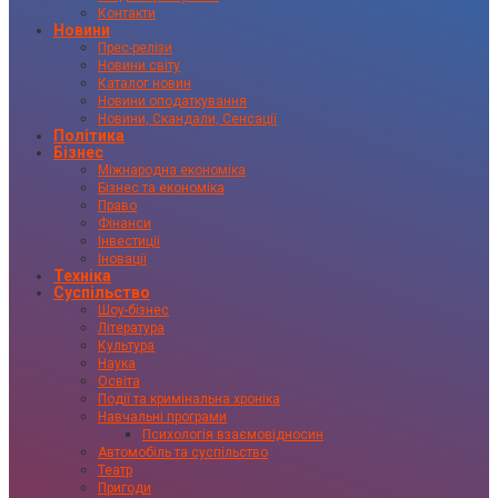
Контакти
Новини
Прес-релізи
Новини світу
Каталог новин
Новини оподаткування
Новини, Скандали, Сенсації
Політика
Бізнес
Міжнародна економіка
Бізнес та економіка
Право
Фінанси
Інвестиції
Іновації
Техніка
Суспільство
Шоу-бізнес
Література
Культура
Наука
Освіта
Події та кримінальна хроніка
Навчальні програми
Психологія взаємовідносин
Автомобіль та суспільство
Театр
Пригоди