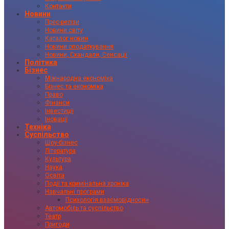
Контакти
Новини
Прес-релізи
Новини світу
Каталог новин
Новини оподаткування
Новини, Скандали, Сенсації
Політика
Бізнес
Міжнародна економіка
Бізнес та економіка
Право
Фінанси
Інвестиції
Іновації
Техніка
Суспільство
Шоу-бізнес
Література
Культура
Наука
Освіта
Події та кримінальна хроніка
Навчальні програми
Психологія взаємовідносин
Автомобіль та суспільство
Театр
Пригоди