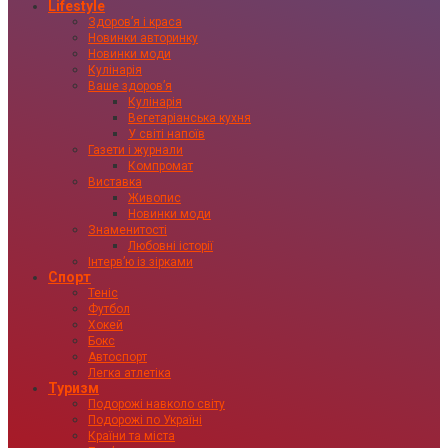
Lifestyle
Здоровʼя і краса
Новинки авторинку
Новинки моди
Кулінарія
Ваше здоровʼя
Кулінарія
Вегетаріанська кухня
У світі напоїв
Газети і журнали
Компромат
Виставка
Живопис
Новинки моди
Знаменитості
Любовні історії
Інтервʼю із зірками
Спорт
Теніс
Футбол
Хокей
Бокс
Автоспорт
Легка атлетіка
Туризм
Подорожі навколо світу
Подорожі по Україні
Країни та міста