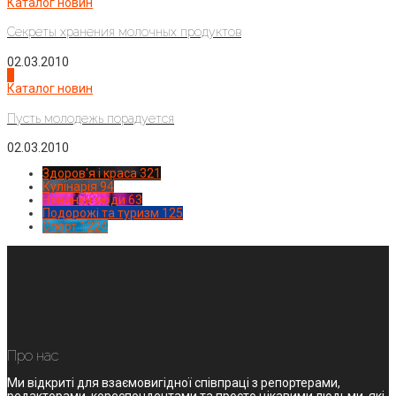
Каталог новин
Секреты хранения молочных продуктов
02.03.2010
4
Каталог новин
Пусть молодежь порадуется
02.03.2010
Здоров'я і краса
321
Кулінарія
94
Новинки моди
63
Подорожі та туризм
125
Спорт
1224
Про нас
Ми відкриті для взаємовигідної співпраці з репортерами,
редакторами, кореспондентами та просто цікавими людьми, які