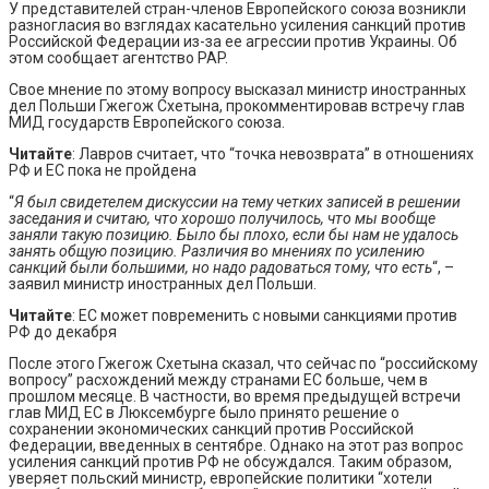
У представителей стран-членов Европейского союза возникли
разногласия во взглядах касательно усиления санкций против
Российской Федерации из-за ее агрессии против Украины. Об
этом сообщает агентство PAP.
Свое мнение по этому вопросу высказал министр иностранных
дел Польши Гжегож Схетына, прокомментировав встречу глав
МИД государств Европейского союза.
Читайте
: Лавров считает, что “точка невозврата” в отношениях
РФ и ЕС пока не пройдена
“
Я был свидетелем дискуссии на тему четких записей в решении
заседания и считаю, что хорошо получилось, что мы вообще
заняли такую позицию. Было бы плохо, если бы нам не удалось
занять общую позицию. Различия во мнениях по усилению
санкций были большими, но надо радоваться тому, что есть
“, –
заявил министр иностранных дел Польши.
Читайте
: ЕС может повременить с новыми санкциями против
РФ до декабря
После этого Гжегож Схетына сказал, что сейчас по “российскому
вопросу” расхождений между странами ЕС больше, чем в
прошлом месяце. В частности, во время предыдущей встречи
глав МИД ЕС в Люксембурге было принято решение о
сохранении экономических санкций против Российской
Федерации, введенных в сентябре. Однако на этот раз вопрос
усиления санкций против РФ не обсуждался. Таким образом,
уверяет польский министр, европейские политики “хотели