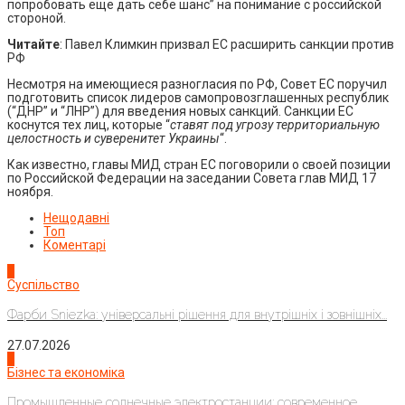
попробовать еще дать себе шанс” на понимание с российской
стороной.
Читайте
: Павел Климкин призвал ЕС расширить санкции против
РФ
Несмотря на имеющиеся разногласия по РФ, Совет ЕС поручил
подготовить список лидеров самопровозглашенных республик
(“ДНР” и “ЛНР”) для введения новых санкций. Санкции ЕС
коснутся тех лиц, которые “
ставят под угрозу территориальную
целостность и суверенитет Украины
“.
Как известно, главы МИД стран ЕС поговорили о своей позиции
по Российской Федерации на заседании Совета глав МИД 17
ноября.
Нещодавні
Топ
Коментарі
1
Суспільство
Фарби Sniezka: універсальні рішення для внутрішніх і зовнішніх...
27.07.2026
2
Бізнес та економіка
Промышленные солнечные электростанции: современное