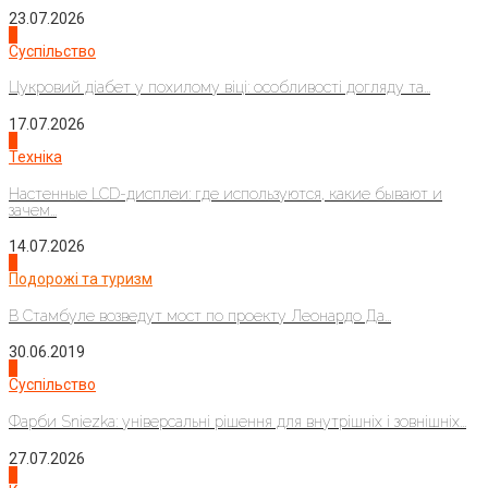
23.07.2026
3
Суспільство
Цукровий діабет у похилому віці: особливості догляду та...
17.07.2026
4
Техніка
Настенные LCD-дисплеи: где используются, какие бывают и
зачем...
14.07.2026
1
Подорожі та туризм
В Стамбуле возведут мост по проекту Леонардо Да...
30.06.2019
2
Суспільство
Фарби Sniezka: універсальні рішення для внутрішніх і зовнішніх...
27.07.2026
3