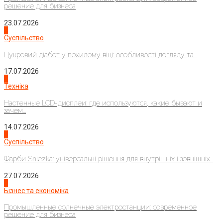
решение для бизнеса
23.07.2026
3
Суспільство
Цукровий діабет у похилому віці: особливості догляду та...
17.07.2026
4
Техніка
Настенные LCD-дисплеи: где используются, какие бывают и
зачем...
14.07.2026
1
Суспільство
Фарби Sniezka: універсальні рішення для внутрішніх і зовнішніх...
27.07.2026
2
Бізнес та економіка
Промышленные солнечные электростанции: современное
решение для бизнеса