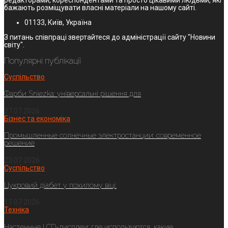
бажають розміщувати власні матеріали на нашому сайті.
01133, Київ, Україна
З питань співпраці звертайтеся до адміністрації сайту "Новини
світу".
Популярні публікації
Суспільство
Фарби Sniezka: універсальні рішення для
27.07.2026
Бізнес та економіка
Промышленные солнечные электростанции: современное
решение
23.07.2026
Суспільство
Цукровий діабет у похилому віці:
17.07.2026
Техніка
Настенные LCD-дисплеи: где используются, какие