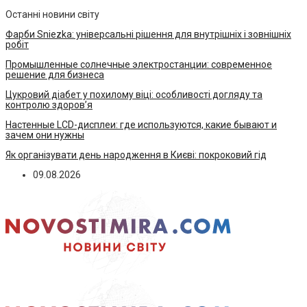
Останні новини світу
Фарби Sniezka: універсальні рішення для внутрішніх і зовнішніх
робіт
Промышленные солнечные электростанции: современное
решение для бизнеса
Цукровий діабет у похилому віці: особливості догляду та
контролю здоров’я
Настенные LCD-дисплеи: где используются, какие бывают и
зачем они нужны
Як організувати день народження в Києві: покроковий гід
09.08.2026