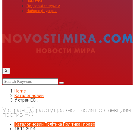
Пам’ятки
Подорожі та туризм
Найкращі курорти
X
Home
Каталог новин
У стран ЕС…
У стран ЕС растут разногласия по санкциям
против РФ
Каталог новин
Політика
Політика і право
18.11.2014