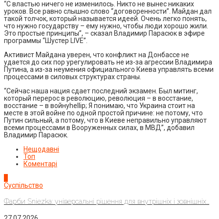
“С властью ничего не изменилось. Никто не вынес никаких
уроков. Все равно слышно слово “договоренности”. Майдан дал
такой толчок, который называется идеей. Очень легко понять,
что нужно государству – ему нужно, чтобы люди хорошо жили.
Это простые принципы”, – сказал Владимир Парасюк в эфире
программы “Шустер LIVE”.
Активист Майдана уверен, что конфликт на Донбассе не
удается до сих пор урегулировать не из-за агрессии Владимира
Путина, а из-за неумения официального Киева управлять всеми
процессами в силовых структурах страны.
“Сейчас наша нация сдает последний экзамен. Был митинг,
который перерос в революцию, революция – в восстание,
восстание – в войнуhellip; Я понимаю, что Украина стоит на
месте в этой войне по одной простой причине: не потому, что
Путин сильный, а потому, что в Киеве неправильно управляют
всеми процессами в Вооруженных силах, в МВД”, добавил
Владимир Парасюк.
Нещодавні
Топ
Коментарі
1
Суспільство
Фарби Sniezka: універсальні рішення для внутрішніх і зовнішніх...
27.07.2026