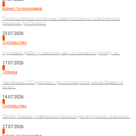
2
Бізнес та економіка
Промышленные солнечные электростанции: современное
решение для бизнеса
23.07.2026
3
Суспільство
Цукровий діабет у похилому віці: особливості догляду та...
17.07.2026
4
Техніка
Настенные LCD-дисплеи: где используются, какие бывают и
зачем...
14.07.2026
1
Суспільство
Фарби Sniezka: універсальні рішення для внутрішніх і зовнішніх...
27.07.2026
2
Бізнес та економіка