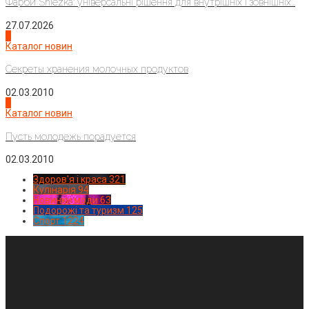
Фарби Sniezka: універсальні рішення для внутрішніх і зовнішніх...
27.07.2026
3
Каталог новин
Секреты хранения молочных продуктов
02.03.2010
4
Каталог новин
Пусть молодежь порадуется
02.03.2010
Здоров'я і краса
321
Кулінарія
94
Новинки моди
63
Подорожі та туризм
125
Спорт
1224