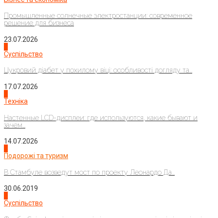
Промышленные солнечные электростанции: современное
решение для бизнеса
23.07.2026
3
Суспільство
Цукровий діабет у похилому віці: особливості догляду та...
17.07.2026
4
Техніка
Настенные LCD-дисплеи: где используются, какие бывают и
зачем...
14.07.2026
1
Подорожі та туризм
В Стамбуле возведут мост по проекту Леонардо Да...
30.06.2019
2
Суспільство