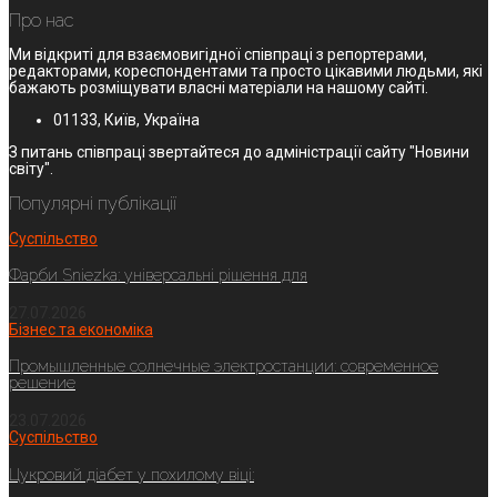
Про нас
Ми відкриті для взаємовигідної співпраці з репортерами,
редакторами, кореспондентами та просто цікавими людьми, які
бажають розміщувати власні матеріали на нашому сайті.
01133, Київ, Україна
З питань співпраці звертайтеся до адміністрації сайту "Новини
світу".
Популярні публікації
Суспільство
Фарби Sniezka: універсальні рішення для
27.07.2026
Бізнес та економіка
Промышленные солнечные электростанции: современное
решение
23.07.2026
Суспільство
Цукровий діабет у похилому віці: