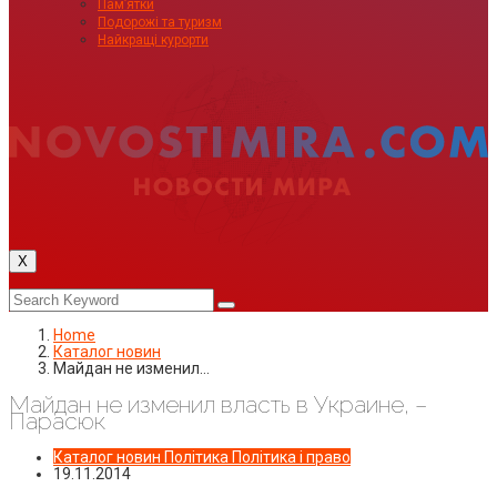
Пам’ятки
Подорожі та туризм
Найкращі курорти
X
Home
Каталог новин
Майдан не изменил…
Майдан не изменил власть в Украине, –
Парасюк
Каталог новин
Політика
Політика і право
19.11.2014