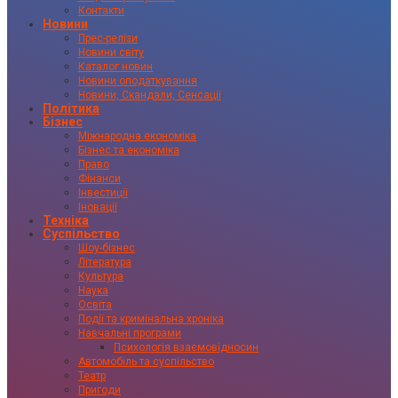
Контакти
Новини
Прес-релізи
Новини світу
Каталог новин
Новини оподаткування
Новини, Скандали, Сенсації
Політика
Бізнес
Міжнародна економіка
Бізнес та економіка
Право
Фінанси
Інвестиції
Іновації
Техніка
Суспільство
Шоу-бізнес
Література
Культура
Наука
Освіта
Події та кримінальна хроніка
Навчальні програми
Психологія взаємовідносин
Автомобіль та суспільство
Театр
Пригоди