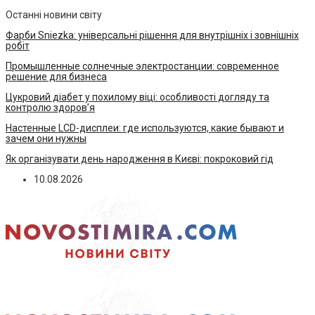
Останні новини світу
Фарби Sniezka: універсальні рішення для внутрішніх і зовнішніх
робіт
Промышленные солнечные электростанции: современное
решение для бизнеса
Цукровий діабет у похилому віці: особливості догляду та
контролю здоров’я
Настенные LCD-дисплеи: где используются, какие бывают и
зачем они нужны
Як організувати день народження в Києві: покроковий гід
10.08.2026