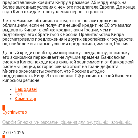
предоставлении кредита Кипру в размере 2,5 млрд. евро, на
более выгодных условиях, чем это предлагала Европа. До конца
года Кипр ожидает поступления первого транша.
Летом Никосия объявила о том, что не погасит долги по
облигациям, если не получит внешний кредит, но ЕС отказался
выдавать Кипру такой же кредит, как и Греции, чем и
подтолкнул его обратиться к России. Правительство Кипра
рассматривало предложения и других европейских государств,
но, наиболее выгодные условия предложила, именно, Россия.
Данный кредит необходим кипрскому государству, поскольку
его экономика переживает не лучшие времена. Банковская
система Кипра находится в сильной зависимости от банковской
системы Греции, которая сейчас стоит на грани дефолта.
Многие экономисты считают, что России выгодно
поддерживать Кипр. Это позволит РФ развивать свой бизнес в
кипрском регионе.
Нещодавні
Топ
Коментарі
1
Суспільство
Фарби Sniezka: універсальні рішення для внутрішніх і зовнішніх...
27.07.2026
2