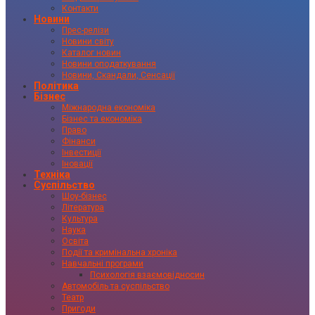
Контакти
Новини
Прес-релізи
Новини світу
Каталог новин
Новини оподаткування
Новини, Скандали, Сенсації
Політика
Бізнес
Міжнародна економіка
Бізнес та економіка
Право
Фінанси
Інвестиції
Іновації
Техніка
Суспільство
Шоу-бізнес
Література
Культура
Наука
Освіта
Події та кримінальна хроніка
Навчальні програми
Психологія взаємовідносин
Автомобіль та суспільство
Театр
Пригоди