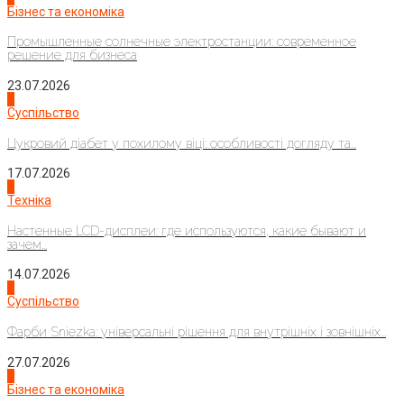
Бізнес та економіка
Промышленные солнечные электростанции: современное
решение для бизнеса
23.07.2026
3
Суспільство
Цукровий діабет у похилому віці: особливості догляду та...
17.07.2026
4
Техніка
Настенные LCD-дисплеи: где используются, какие бывают и
зачем...
14.07.2026
1
Суспільство
Фарби Sniezka: універсальні рішення для внутрішніх і зовнішніх...
27.07.2026
2
Бізнес та економіка