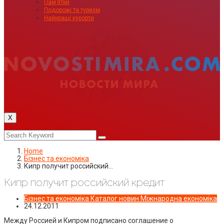
Пам’ятки
Подорожі та туризм
Найкращі курорти
X
Home
Бізнес та економіка
Кипр получит российский…
Кипр получит российский кредит
Бізнес та економіка
Каталог новин
Міжнародна економіка
24.12.2011
Между Россией и Кипром подписано соглашение о