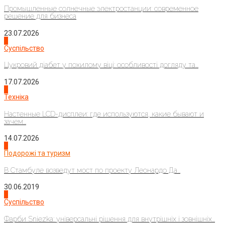
Промышленные солнечные электростанции: современное
решение для бизнеса
23.07.2026
3
Суспільство
Цукровий діабет у похилому віці: особливості догляду та...
17.07.2026
4
Техніка
Настенные LCD-дисплеи: где используются, какие бывают и
зачем...
14.07.2026
1
Подорожі та туризм
В Стамбуле возведут мост по проекту Леонардо Да...
30.06.2019
2
Суспільство
Фарби Sniezka: універсальні рішення для внутрішніх і зовнішніх...