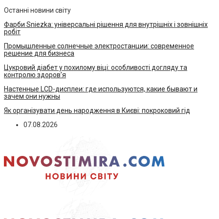
Останні новини світу
Фарби Sniezka: універсальні рішення для внутрішніх і зовнішніх
робіт
Промышленные солнечные электростанции: современное
решение для бизнеса
Цукровий діабет у похилому віці: особливості догляду та
контролю здоров’я
Настенные LCD-дисплеи: где используются, какие бывают и
зачем они нужны
Як організувати день народження в Києві: покроковий гід
07.08.2026