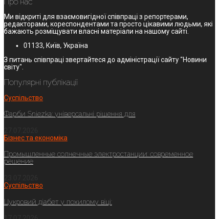
Про нас
Ми відкриті для взаємовигідної співпраці з репортерами,
редакторами, кореспондентами та просто цікавими людьми, які
бажають розміщувати власні матеріали на нашому сайті.
01133, Київ, Україна
З питань співпраці звертайтеся до адміністрації сайту "Новини
світу".
Популярні публікації
Суспільство
Фарби Sniezka: універсальні рішення для
27.07.2026
Бізнес та економіка
Промышленные солнечные электростанции: современное
решение
23.07.2026
Суспільство
Цукровий діабет у похилому віці:
17.07.2026