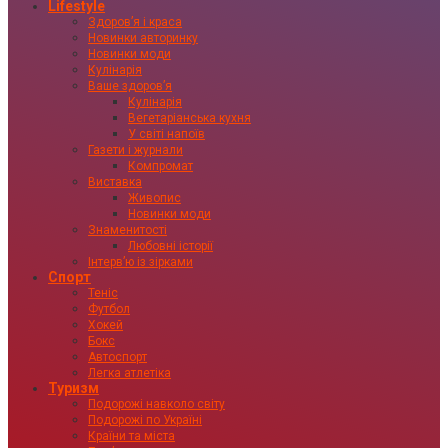
Lifestyle
Здоровʼя і краса
Новинки авторинку
Новинки моди
Кулінарія
Ваше здоровʼя
Кулінарія
Вегетаріанська кухня
У світі напоїв
Газети і журнали
Компромат
Виставка
Живопис
Новинки моди
Знаменитості
Любовні історії
Інтервʼю із зірками
Спорт
Теніс
Футбол
Хокей
Бокс
Автоспорт
Легка атлетіка
Туризм
Подорожі навколо світу
Подорожі по Україні
Країни та міста