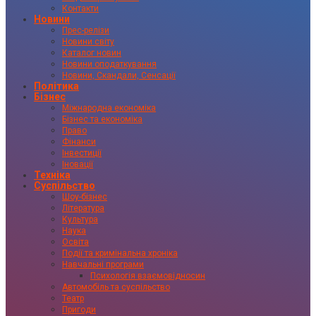
Контакти
Новини
Прес-релізи
Новини світу
Каталог новин
Новини оподаткування
Новини, Скандали, Сенсації
Політика
Бізнес
Міжнародна економіка
Бізнес та економіка
Право
Фінанси
Інвестиції
Іновації
Техніка
Суспільство
Шоу-бізнес
Література
Культура
Наука
Освіта
Події та кримінальна хроніка
Навчальні програми
Психологія взаємовідносин
Автомобіль та суспільство
Театр
Пригоди