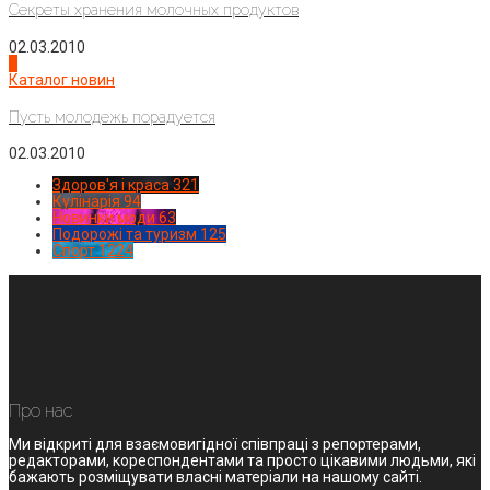
Секреты хранения молочных продуктов
02.03.2010
4
Каталог новин
Пусть молодежь порадуется
02.03.2010
Здоров'я і краса
321
Кулінарія
94
Новинки моди
63
Подорожі та туризм
125
Спорт
1224
Про нас
Ми відкриті для взаємовигідної співпраці з репортерами,
редакторами, кореспондентами та просто цікавими людьми, які
бажають розміщувати власні матеріали на нашому сайті.