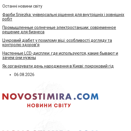
Останні новини світу
Фарби Sniezka: універсальні рішення для внутрішніх і зовнішніх
робіт
Промышленные солнечные электростанции: современное
решение для бизнеса
Цукровий діабет у похилому віці: особливості догляду та
контролю здоров’я
Настенные LCD-дисплеи: где используются, какие бывают и
зачем они нужны
Як організувати день народження в Києві: покроковий гід
06.08.2026