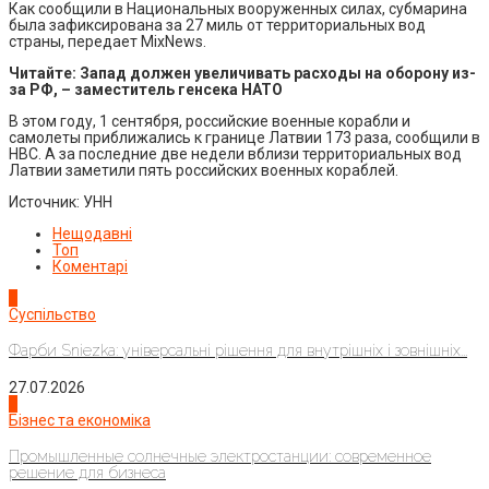
Как сообщили в Национальных вооруженных силах, субмарина
была зафиксирована за 27 миль от территориальных вод
страны, передает MixNews.
Читайте: Запад должен увеличивать расходы на оборону из-
за РФ, – заместитель генсека НАТО
В этом году, 1 сентября, российские военные корабли и
самолеты приближались к границе Латвии 173 раза, сообщили в
НВС. А за последние две недели вблизи территориальных вод
Латвии заметили пять российских военных кораблей.
Источник: УНН
Нещодавні
Топ
Коментарі
1
Суспільство
Фарби Sniezka: універсальні рішення для внутрішніх і зовнішніх...
27.07.2026
2
Бізнес та економіка
Промышленные солнечные электростанции: современное
решение для бизнеса