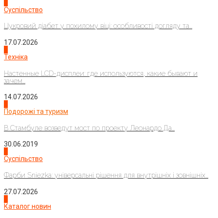
3
Суспільство
Цукровий діабет у похилому віці: особливості догляду та...
17.07.2026
4
Техніка
Настенные LCD-дисплеи: где используются, какие бывают и
зачем...
14.07.2026
1
Подорожі та туризм
В Стамбуле возведут мост по проекту Леонардо Да...
30.06.2019
2
Суспільство
Фарби Sniezka: універсальні рішення для внутрішніх і зовнішніх...
27.07.2026
3
Каталог новин