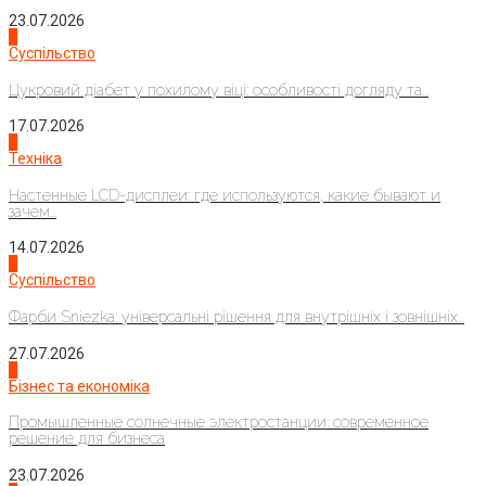
23.07.2026
3
Суспільство
Цукровий діабет у похилому віці: особливості догляду та...
17.07.2026
4
Техніка
Настенные LCD-дисплеи: где используются, какие бывают и
зачем...
14.07.2026
1
Суспільство
Фарби Sniezka: універсальні рішення для внутрішніх і зовнішніх...
27.07.2026
2
Бізнес та економіка
Промышленные солнечные электростанции: современное
решение для бизнеса
23.07.2026