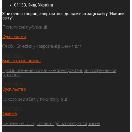
01133, Київ, Україна
З питань співпраці звертайтеся до адміністрації сайту "Новини
світу".
Популярні публікації
Суспільство
Фарби Sniezka: універсальні рішення для
27.07.2026
Бізнес та економіка
Промышленные солнечные электростанции: современное
решение
23.07.2026
Суспільство
Цукровий діабет у похилому віці:
17.07.2026
Техніка
Настенные LCD-дисплеи: где используются, какие