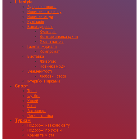
Lifestyle
Здоровʼя і краса
Новинки авторинку
Новинки моди
Кулінарія
Ваше здоровʼя
Кулінарія
Вегетаріанська кухня
У світі напоїв
Газети і журнали
Компромат
Виставка
Живопис
Новинки моди
Знаменитості
Любовні історії
Інтервʼю із зірками
Спорт
Теніс
Футбол
Хокей
Бокс
Автоспорт
Легка атлетіка
Туризм
Подорожі навколо світу
Подорожі по Україні
Країни та міста