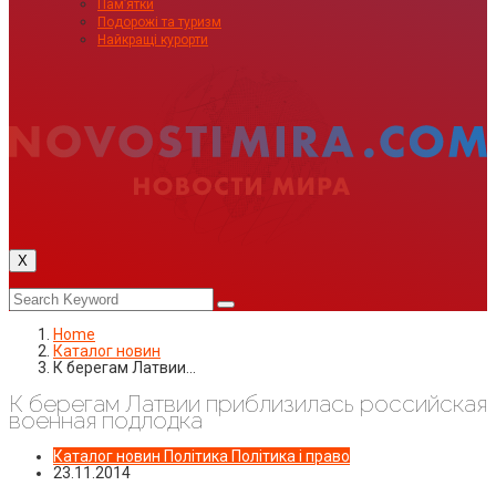
Пам’ятки
Подорожі та туризм
Найкращі курорти
X
Home
Каталог новин
К берегам Латвии…
К берегам Латвии приблизилась российская
военная подлодка
Каталог новин
Політика
Політика і право
23.11.2014