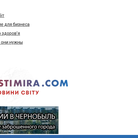
біт
е для бизнеса
ю здоров’я
м они нужны