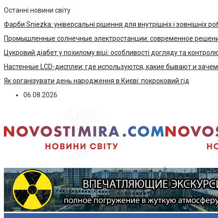
Останні новини світу
Фарби Sniezka: універсальні рішення для внутрішніх і зовнішніх ро
Промышленные солнечные электростанции: современное решени
Цукровий діабет у похилому віці: особливості догляду та контрол
Настенные LCD-дисплеи: где используются, какие бывают и заче
Як організувати день народження в Києві: покроковий гід
06.08.2026