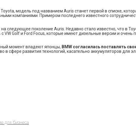
oyota, модель под названием Auris станет первой в списке, кото
льными компаниями. Примером последнего известного сотрудниче
на следующее поколение Auris. Недавно стало известно, что в To
 с VW Golf и Ford Focus, которые имеют дизельные версии и очен
анный момент владеют японцы,
BMW согласилась поставлять сво
о в сфере развития технологий, касательно аккумуляторов для э
е для бизнеса