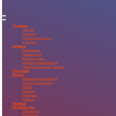
Головна
Про нас
Реклама
Угода користувача
Контакти
Новини
Прес-релізи
Новини світу
Каталог новин
Новини оподаткування
Новини, Скандали, Сенсації
Політика
Бізнес
Міжнародна економіка
Бізнес та економіка
Право
Фінанси
Інвестиції
Іновації
Техніка
Суспільство
Шоу-бізнес
Література