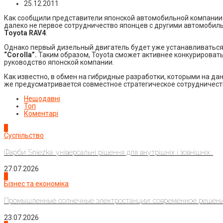
25.12.2011
Как сообщили представители японской автомобильной компании T
далеко не первое сотрудничество японцев с другими автомоби
Toyota RAV4
.
Однако первый дизельный двигатель будет уже устанавливаться 
“Corolla”.
Таким образом, Toyota сможет активнее конкурировать
руководство японской компании.
Как известно, в обмен на гибридные разработки, которыми на д
же предусматривается совместное стратегическое сотрудничеств
Нещодавні
Топ
Коментарі
1
Суспільство
Фарби Sniezka: універсальні рішення для внутрішніх і зовнішніх...
27.07.2026
2
Бізнес та економіка
Промышленные солнечные электростанции: современное решени
23.07.2026