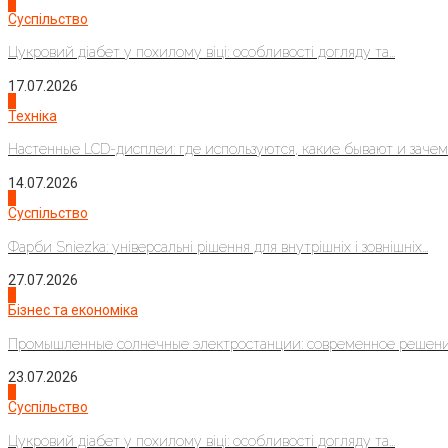
3
Суспільство
Цукровий діабет у похилому віці: особливості догляду та...
17.07.2026
4
Техніка
Настенные LCD-дисплеи: где используются, какие бывают и зачем..
14.07.2026
1
Суспільство
Фарби Sniezka: універсальні рішення для внутрішніх і зовнішніх...
27.07.2026
2
Бізнес та економіка
Промышленные солнечные электростанции: современное решени
23.07.2026
3
Суспільство
Цукровий діабет у похилому віці: особливості догляду та...