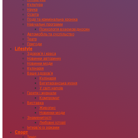
Культура
Наука
Освіта
Події та кримінальна хроніка
Навчальні програми
Психологія взаємовідносин
Автомобіль та суспільство
Театр
Пригоди
Lifestyle
Здоровʼя і краса
Новинки авторинку
Новинки моди
Кулінарія
Ваше здоровʼя
Кулінарія
Вегетаріанська кухня
У світі напоїв
Газети і журнали
Компромат
Виставка
Живопис
Новинки моди
Знаменитості
Любовні історії
Інтервʼю із зірками
Спорт
Теніс