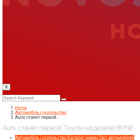
X
Home
Автомобіль і суспільство
Auris станет первой…
Auris станет первой Toyota на дизеле BMW
Автомобіль і суспільство
Каталог новин
Світ автомобілей