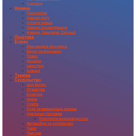
Контакти
Новини
Прес-релізи
Новини світу
Каталог новин
Новини оподаткування
Новини, Скандали, Сенсації
Політика
Бізнес
Міжнародна економіка
Бізнес та економіка
Право
Фінанси
Інвестиції
Іновації
Техніка
Суспільство
Шоу-бізнес
Література
Культура
Наука
Освіта
Події та кримінальна хроніка
Навчальні програми
Психологія взаємовідносин
Автомобіль та суспільство
Театр
Пригоди