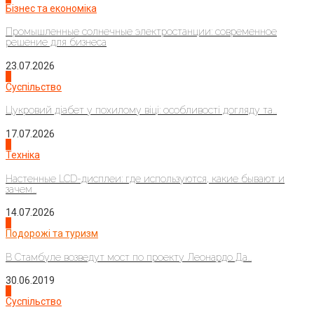
Бізнес та економіка
Промышленные солнечные электростанции: современное
решение для бизнеса
23.07.2026
3
Суспільство
Цукровий діабет у похилому віці: особливості догляду та...
17.07.2026
4
Техніка
Настенные LCD-дисплеи: где используются, какие бывают и
зачем...
14.07.2026
1
Подорожі та туризм
В Стамбуле возведут мост по проекту Леонардо Да...
30.06.2019
2
Суспільство