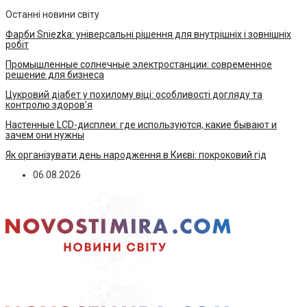
Останні новини світу
Фарби Sniezka: універсальні рішення для внутрішніх і зовнішніх
робіт
Промышленные солнечные электростанции: современное
решение для бизнеса
Цукровий діабет у похилому віці: особливості догляду та
контролю здоров’я
Настенные LCD-дисплеи: где используются, какие бывают и
зачем они нужны
Як організувати день народження в Києві: покроковий гід
06.08.2026