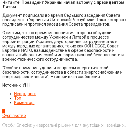
Читайте: Президент Украины начал встречу с президентом
Литвы
Документ подписали во время Седьмого заседания Совета
президентов Украины и Литовской Республики. Также стороны
подписали и протокол заседания Совета президентов.
Отметим, что во время мероприятия стороны обсудили
сотрудничество между Украиной и Литвой в процессе
евроинтеграции Украины, двустороннее сотрудничество в
международных организациях, таких как ООН, ОБСЕ, Совет
Европы и НАТО, взаимодействие в сфере безопасности и
защиты, кибернетической и информационной безопасности и
военно-технического сотрудничества.
“Особое внимание уделили вопросам энергетической
безопасности, сотрудничества в области энергоснабжения и
энергоэффективности”, – говорится в сообщении.
Источник: УНН
Нещодавні
Топ
Коментарі
1
Суспільство
Фарби Sniezka: універсальні рішення для внутрішніх і зовнішніх...