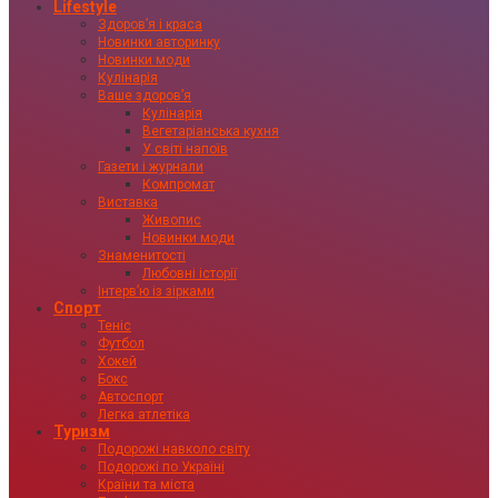
Lifestyle
Здоровʼя і краса
Новинки авторинку
Новинки моди
Кулінарія
Ваше здоровʼя
Кулінарія
Вегетаріанська кухня
У світі напоїв
Газети і журнали
Компромат
Виставка
Живопис
Новинки моди
Знаменитості
Любовні історії
Інтервʼю із зірками
Спорт
Теніс
Футбол
Хокей
Бокс
Автоспорт
Легка атлетіка
Туризм
Подорожі навколо світу
Подорожі по Україні
Країни та міста