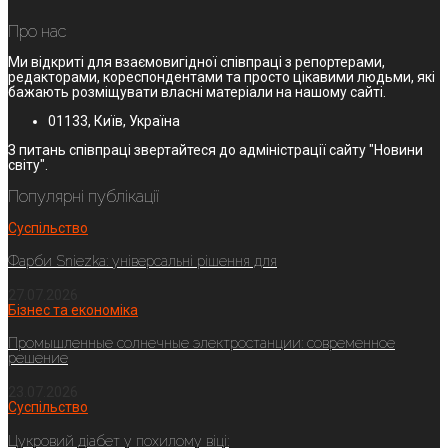
Про нас
Ми відкриті для взаємовигідної співпраці з репортерами,
редакторами, кореспондентами та просто цікавими людьми, які
бажають розміщувати власні матеріали на нашому сайті.
01133, Київ, Україна
З питань співпраці звертайтеся до адміністрації сайту "Новини
світу".
Популярні публікації
Суспільство
Фарби Sniezka: універсальні рішення для
27.07.2026
Бізнес та економіка
Промышленные солнечные электростанции: современное
решение
23.07.2026
Суспільство
Цукровий діабет у похилому віці: