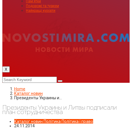
Пам’ятки
Подорожі та туризм
Найкращі курорти
X
Home
Каталог новин
Президенты Украины и…
Президенты Украины и Литвы подписали
план сотрудничества
Каталог новин
Політика
Політика і право
24.11.2014