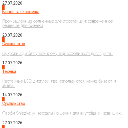
27.07.2026
2
Бізнес та економіка
Промышленные солнечные электростанции: современное
решение для бизнеса
23.07.2026
3
Суспільство
Цукровий діабет у похилому віці: особливості догляду та...
17.07.2026
4
Техніка
Настенные LCD-дисплеи: где используются, какие бывают и
зачем...
14.07.2026
1
Суспільство
Фарби Sniezka: універсальні рішення для внутрішніх і зовнішніх...
27.07.2026
2