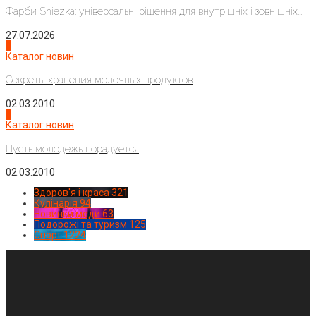
Фарби Sniezka: універсальні рішення для внутрішніх і зовнішніх...
27.07.2026
3
Каталог новин
Секреты хранения молочных продуктов
02.03.2010
4
Каталог новин
Пусть молодежь порадуется
02.03.2010
Здоров'я і краса
321
Кулінарія
94
Новинки моди
63
Подорожі та туризм
125
Спорт
1224