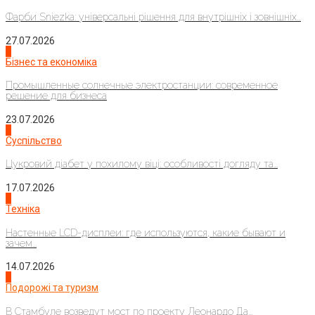
Фарби Sniezka: універсальні рішення для внутрішніх і зовнішніх...
27.07.2026
2
Бізнес та економіка
Промышленные солнечные электростанции: современное
решение для бизнеса
23.07.2026
3
Суспільство
Цукровий діабет у похилому віці: особливості догляду та...
17.07.2026
4
Техніка
Настенные LCD-дисплеи: где используются, какие бывают и
зачем...
14.07.2026
1
Подорожі та туризм
В Стамбуле возведут мост по проекту Леонардо Да...