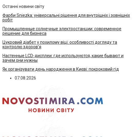
Останні новини світу
Фарби Sniezka: універсальні рішення для внутрішніх і зовнішніх
робіт
Промышленные солнечные электростанции: современное
решение для бизнеса
Цукровий діабет у похилому віці: особливості догляду та
контролю здоров’я
Настенные LCD-дисплеи: где используются, какие бывают и
зачем они нужны
Як організувати день народження в Києві: покроковий гід
07.08.2026