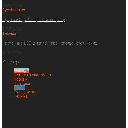
23.07.2026
Суспільство
Цукровий діабет у похилому віці:
17.07.2026
Техніка
Настенные LCD-дисплеи: где используются, какие
14.07.2026
Категорії
Lifestyle
Бізнес та економіка
Новини
Політика
Спорт
Суспільство
Техніка