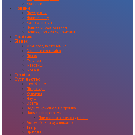
Контакти
Новини
Прес-релізи
Новини світу
Каталог новин
Новини оподаткування
Новини, Скандали, Сенсації
Політика
Бізнес
Міжнародна економіка
Бізнес та економіка
Право
Фінанси
Інвестиції
Іновації
Техніка
Суспільство
Шоу-бізнес
Література
Культура
Наука
Освіта
Події та кримінальна хроніка
Навчальні програми
Психологія взаємовідносин
Автомобіль та суспільство
Театр
Пригоди