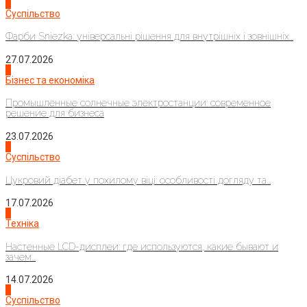
1
Суспільство
Фарби Sniezka: універсальні рішення для внутрішніх і зовнішніх...
27.07.2026
2
Бізнес та економіка
Промышленные солнечные электростанции: современное
решение для бизнеса
23.07.2026
3
Суспільство
Цукровий діабет у похилому віці: особливості догляду та...
17.07.2026
4
Техніка
Настенные LCD-дисплеи: где используются, какие бывают и
зачем...
14.07.2026
1
Суспільство