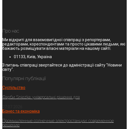
Про нас
Ми відкриті для взаємовигідної співпраці з репортерами,
редакторами, кореспондентами та просто цікавими людьми, які
бажають розміщувати власні матеріали на нашому сайті.
01133, Київ, Україна
З питань співпраці звертайтеся до адміністрації сайту "Новини
світу".
Популярні публікації
Суспільство
Фарби Sniezka: універсальні рішення для
27.07.2026
Бізнес та економіка
Промышленные солнечные электростанции: современное
решение