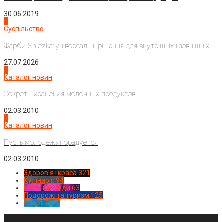
30.06.2019
2
Суспільство
Фарби Sniezka: універсальні рішення для внутрішніх і зовнішніх...
27.07.2026
3
Каталог новин
Секреты хранения молочных продуктов
02.03.2010
4
Каталог новин
Пусть молодежь порадуется
02.03.2010
Здоров'я і краса
321
Кулінарія
94
Новинки моди
63
Подорожі та туризм
125
Спорт
1224