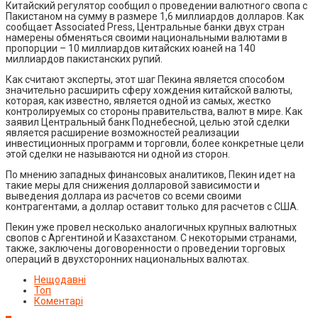
Китайский регулятор сообщил о проведении валютного свопа с
Пакистаном на сумму в размере 1,6 миллиардов долларов. Как
сообщает Associated Press, Центральные банки двух стран
намерены обменяться своими национальными валютами в
пропорции – 10 миллиардов китайских юаней на 140
миллиардов пакистанских рупий.
Как считают эксперты, этот шаг Пекина является способом
значительно расширить сферу хождения китайской валюты,
которая, как известно, является одной из самых, жестко
контролируемых со стороны правительства, валют в мире. Как
заявил Центральный банк Поднебесной, целью этой сделки
является расширение возможностей реализации
инвестиционных программ и торговли, более конкретные цели
этой сделки не называются ни одной из сторон.
По мнению западных финансовых аналитиков, Пекин идет на
такие меры для снижения долларовой зависимости и
выведения доллара из расчетов со всеми своими
контрагентами, а доллар оставит только для расчетов с США.
Пекин уже провел несколько аналогичных крупных валютных
свопов с Аргентиной и Казахстаном. С некоторыми странами,
также, заключены договоренности о проведении торговых
операций в двухсторонних национальных валютах.
Нещодавні
Топ
Коментарі