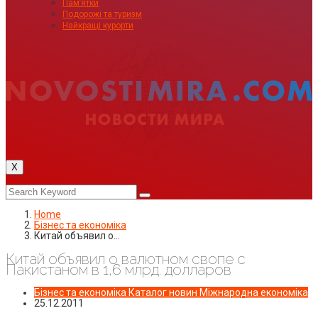
Пам’ятки
Подорожі та туризм
Найкращі курорти
X
Home
Бізнес та економіка
Китай объявил о…
Китай объявил о валютном свопе с
Пакистаном в 1,6 млрд. долларов
Бізнес та економіка
Каталог новин
Міжнародна економіка
25.12.2011