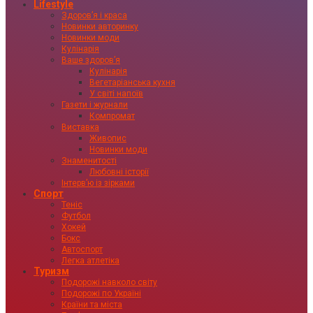
Lifestyle
Здоровʼя і краса
Новинки авторинку
Новинки моди
Кулінарія
Ваше здоровʼя
Кулінарія
Вегетаріанська кухня
У світі напоїв
Газети і журнали
Компромат
Виставка
Живопис
Новинки моди
Знаменитості
Любовні історії
Інтервʼю із зірками
Спорт
Теніс
Футбол
Хокей
Бокс
Автоспорт
Легка атлетіка
Туризм
Подорожі навколо світу
Подорожі по Україні
Країни та міста