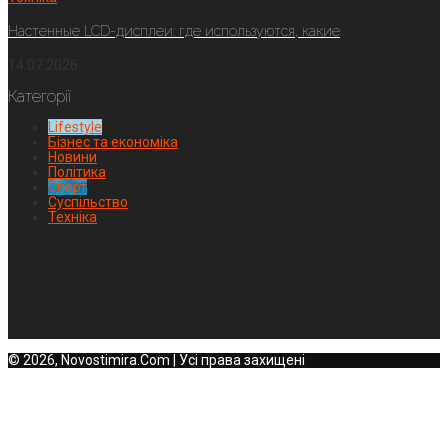
Настенные LCD-дисплеи: где используются, какие
14.07.2026
Категорії
Lifestyle
Бізнес та економіка
Новини
Політика
Спорт
Суспільство
Техніка
© 2026, Novostimira.Com | Усі права захищені