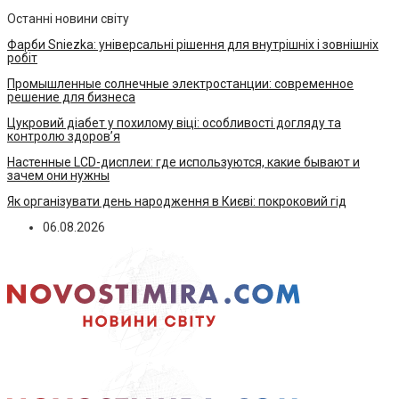
Останні новини світу
Фарби Sniezka: універсальні рішення для внутрішніх і зовнішніх
робіт
Промышленные солнечные электростанции: современное
решение для бизнеса
Цукровий діабет у похилому віці: особливості догляду та
контролю здоров’я
Настенные LCD-дисплеи: где используются, какие бывают и
зачем они нужны
Як організувати день народження в Києві: покроковий гід
06.08.2026