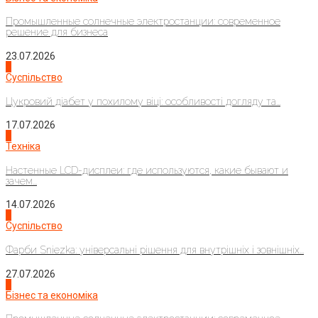
Промышленные солнечные электростанции: современное
решение для бизнеса
23.07.2026
3
Суспільство
Цукровий діабет у похилому віці: особливості догляду та...
17.07.2026
4
Техніка
Настенные LCD-дисплеи: где используются, какие бывают и
зачем...
14.07.2026
1
Суспільство
Фарби Sniezka: універсальні рішення для внутрішніх і зовнішніх...
27.07.2026
2
Бізнес та економіка