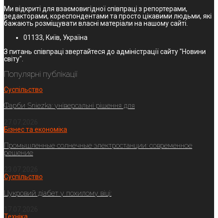
Ми відкриті для взаємовигідної співпраці з репортерами,
редакторами, кореспондентами та просто цікавими людьми, які
бажають розміщувати власні матеріали на нашому сайті.
01133, Київ, Україна
З питань співпраці звертайтеся до адміністрації сайту "Новини
світу".
Популярні публікації
Суспільство
Фарби Sniezka: універсальні рішення для
27.07.2026
Бізнес та економіка
Промышленные солнечные электростанции: современное
решение
23.07.2026
Суспільство
Цукровий діабет у похилому віці:
17.07.2026
Техніка