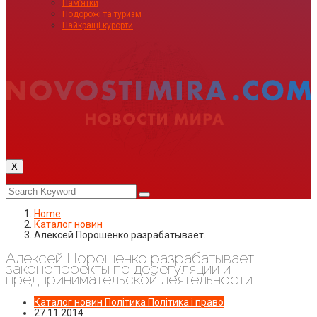
Пам’ятки
Подорожі та туризм
Найкращі курорти
X
Home
Каталог новин
Алексей Порошенко разрабатывает…
Алексей Порошенко разрабатывает
законопроекты по дерегуляции и
предпринимательской деятельности
Каталог новин
Політика
Політика і право
27.11.2014