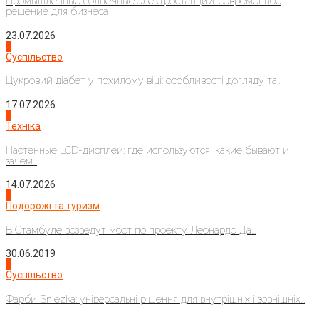
Промышленные солнечные электростанции: современное
решение для бизнеса
23.07.2026
3
Суспільство
Цукровий діабет у похилому віці: особливості догляду та...
17.07.2026
4
Техніка
Настенные LCD-дисплеи: где используются, какие бывают и
зачем...
14.07.2026
1
Подорожі та туризм
В Стамбуле возведут мост по проекту Леонардо Да...
30.06.2019
2
Суспільство
Фарби Sniezka: універсальні рішення для внутрішніх і зовнішніх...