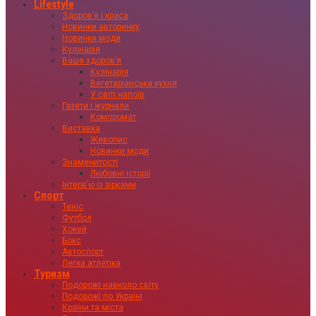
Lifestyle
Здоровʼя і краса
Новинки авторинку
Новинки моди
Кулінарія
Ваше здоровʼя
Кулінарія
Вегетаріанська кухня
У світі напоїв
Газети і журнали
Компромат
Виставка
Живопис
Новинки моди
Знаменитості
Любовні історії
Інтервʼю із зірками
Спорт
Теніс
Футбол
Хокей
Бокс
Автоспорт
Легка атлетіка
Туризм
Подорожі навколо світу
Подорожі по Україні
Країни та міста