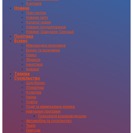
Контакти
Новини
Прес-релізи
Новини світу
Каталог новин
Новини оподаткування
Новини, Скандали, Сенсації
Політика
Бізнес
Міжнародна економіка
Бізнес та економіка
Право
Фінанси
Інвестиції
Іновації
Техніка
Суспільство
Шоу-бізнес
Література
Культура
Наука
Освіта
Події та кримінальна хроніка
Навчальні програми
Психологія взаємовідносин
Автомобіль та суспільство
Театр
Пригоди