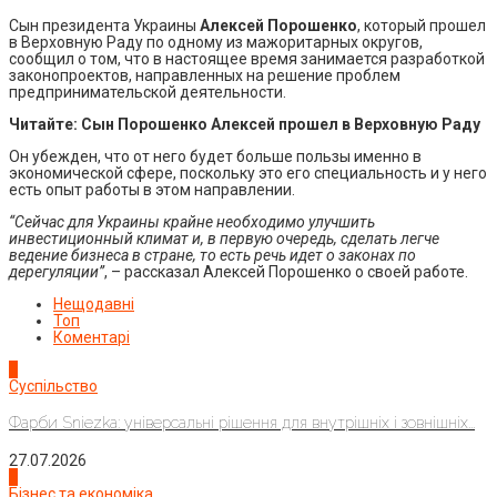
Сын президента Украины
Алексей Порошенко
, который прошел
в Верховную Раду по одному из мажоритарных округов,
сообщил о том, что в настоящее время занимается разработкой
законопроектов, направленных на решение проблем
предпринимательской деятельности.
Читайте:
Сын Порошенко Алексей прошел в Верховную Раду
Он убежден, что от него будет больше пользы именно в
экономической сфере, поскольку это его специальность и у него
есть опыт работы в этом направлении.
“Сейчас для Украины крайне необходимо улучшить
инвестиционный климат и, в первую очередь, сделать легче
ведение бизнеса в стране, то есть речь идет о законах по
дерегуляции”
, – рассказал Алексей Порошенко о своей работе.
Нещодавні
Топ
Коментарі
1
Суспільство
Фарби Sniezka: універсальні рішення для внутрішніх і зовнішніх...
27.07.2026
2
Бізнес та економіка