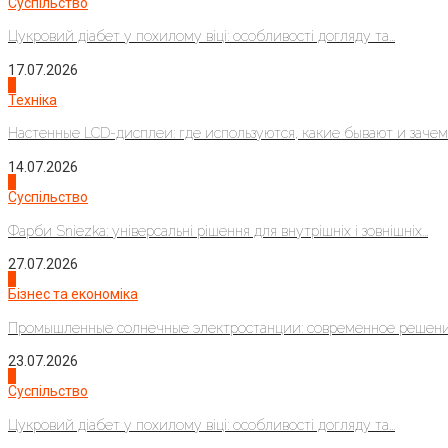
Суспільство
Цукровий діабет у похилому віці: особливості догляду та...
17.07.2026
4
Техніка
Настенные LCD-дисплеи: где используются, какие бывают и зачем..
14.07.2026
1
Суспільство
Фарби Sniezka: універсальні рішення для внутрішніх і зовнішніх...
27.07.2026
2
Бізнес та економіка
Промышленные солнечные электростанции: современное решени
23.07.2026
3
Суспільство
Цукровий діабет у похилому віці: особливості догляду та...