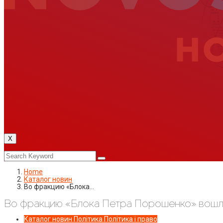
X
Home
Каталог новин
Во фракцию «Блока…
Во фракцию «Блока Петра Порошенко» вошло
Каталог новин
Політика
Політика і право