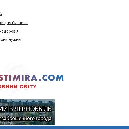
біт
е для бизнеса
ю здоров’я
м они нужны