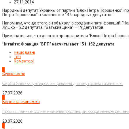
27.11.2014
Народный депутат Украины от партии “Блок Петра Порошенко”, 
Петра Порошенко” в количестве 146 народных депутатов.
Напомним, что до этого он объявил о создании пяти фракций: “Н
Ляшко – 22 депутата, “Батькивщина” – 19 депутатов.
Примечательно, что до этого представители “Блока Петра Порошен
Читайте:
Фракция “БПП” насчитывает 151-152 депутата
Нещодавні
Топ
Коментарі
1
Суспільство
Фарби Sniezka: універсальні рішення для внутрішніх і зовнішніх...
27.07.2026
2
Бізнес та економіка
Промышленные солнечные электростанции: современное решени
23.07.2026
3