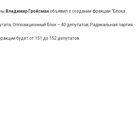
ины
Владимир Гройсман
объявил о создании фракции “Блока
путата, Оппозиционный блок – 40 депутатов, Радикальная партия
ракции будет от 151 до 152 депутатов.