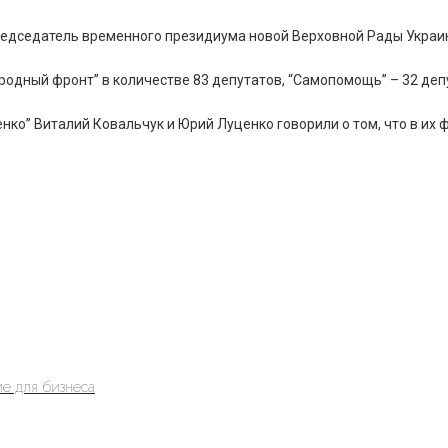
председатель временного президиума новой Верховной Рады Укра
ародный фронт” в количестве 83 депутатов, “Самопомощь” – 32 де
ко” Виталий Ковальчук и Юрий Луценко говорили о том, что в их ф
е для бизнеса