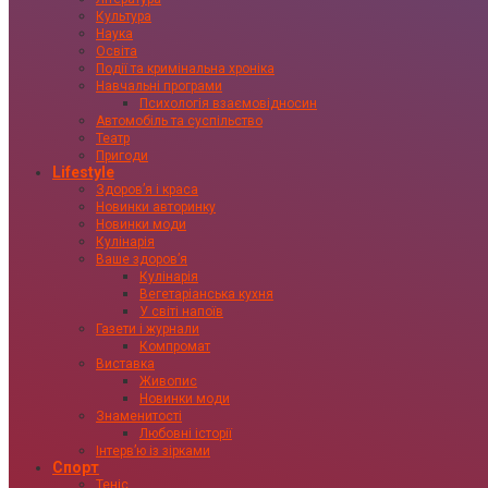
Культура
Наука
Освіта
Події та кримінальна хроніка
Навчальні програми
Психологія взаємовідносин
Автомобіль та суспільство
Театр
Пригоди
Lifestyle
Здоровʼя і краса
Новинки авторинку
Новинки моди
Кулінарія
Ваше здоровʼя
Кулінарія
Вегетаріанська кухня
У світі напоїв
Газети і журнали
Компромат
Виставка
Живопис
Новинки моди
Знаменитості
Любовні історії
Інтервʼю із зірками
Спорт
Теніс