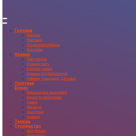
Головна
Про нас
Реклама
Угода користувача
Контакти
Новини
Прес-релізи
Новини світу
Каталог новин
Новини оподаткування
Новини, Скандали, Сенсації
Політика
Бізнес
Міжнародна економіка
Бізнес та економіка
Право
Фінанси
Інвестиції
Іновації
Техніка
Суспільство
Шоу-бізнес
Література