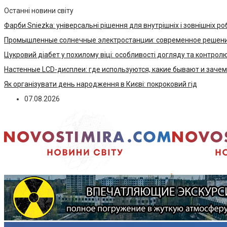
Останні новини світу
Фарби Sniezka: універсальні рішення для внутрішніх і зовнішніх ро
Промышленные солнечные электростанции: современное решени
Цукровий діабет у похилому віці: особливості догляду та контрол
Настенные LCD-дисплеи: где используются, какие бывают и заче
Як організувати день народження в Києві: покроковий гід
07.08.2026