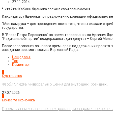
27.11.2014
Читайте:
Кабмин Яценюка сложил свои полномочия
Кандидатуру Яценюка по предложению коалиции официально вне
“Моя вам рука – для проведения всего того, что вы сказали с тр
государства.
В “Блоке Петра Порошенко” во время голосования за Арсения Яце
“Радикальной партии” воздержался один депутат – Сергей Мельн
После голосования за нового премьера и поддержания проекта 
заседание восьмого созыва Верховной Рады.
Нещодавні
Топ
Коментарі
1
Суспільство
Фарби Sniezka: універсальні рішення для внутрішніх і зовнішніх...
27.07.2026
2
Бізнес та економіка
Промышленные солнечные электростанции: современное решени