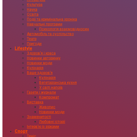
Культура
Наука
Освіта
Події та кримінальна хроніка
Навчальні програми
Психологія взаємовідносин
Автомобіль та суспільство
Театр
Пригоди
Lifestyle
Здоровʼя і краса
Новинки авторинку
Новинки моди
Кулінарія
Ваше здоровʼя
Кулінарія
Вегетаріанська кухня
У світі напоїв
Газети і журнали
Компромат
Виставка
Живопис
Новинки моди
Знаменитості
Любовні історії
Інтервʼю із зірками
Спорт
Теніс