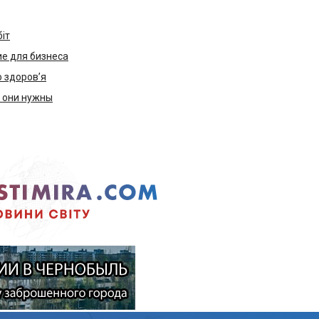
біт
е для бизнеса
ю здоров’я
м они нужны