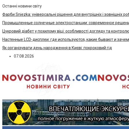
Останні новини світу
Фарби Sniezka: універсальні рішення для внутрішніх і зовнішніх ро
Промышленные солнечные электростанции: современное решени
Цукровий діабет у похилому віці: особливості догляду та контрол
Настенные LCD-дисплеи: где используются, какие бывают и заче
Як організувати день народження в Києві: покроковий гід
07.08.2026