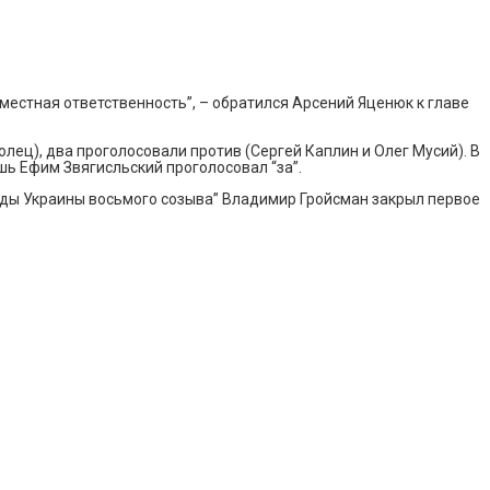
вместная ответственность”, – обратился Арсений Яценюк к главе
ец), два проголосовали против (Сергей Каплин и Олег Мусий). В
шь Ефим Звягисльский проголосовал “за”.
ады Украины восьмого созыва” Владимир Гройсман закрыл первое