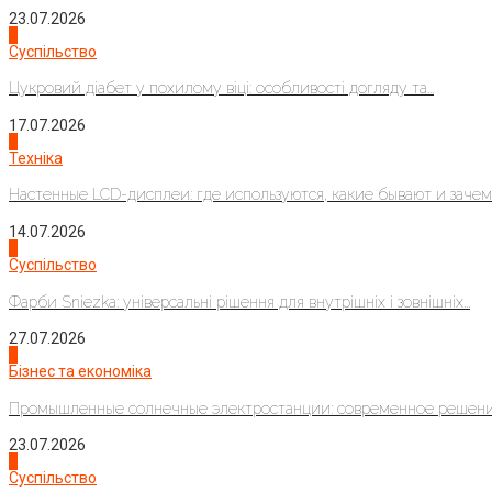
23.07.2026
3
Суспільство
Цукровий діабет у похилому віці: особливості догляду та...
17.07.2026
4
Техніка
Настенные LCD-дисплеи: где используются, какие бывают и зачем..
14.07.2026
1
Суспільство
Фарби Sniezka: універсальні рішення для внутрішніх і зовнішніх...
27.07.2026
2
Бізнес та економіка
Промышленные солнечные электростанции: современное решени
23.07.2026
3
Суспільство