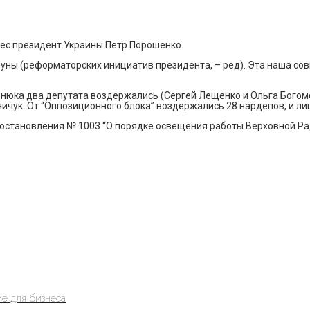
с президент Украины Петр Порошенко.
ибуны (реформаторских инициатив президента, – ред). Эта наша со
нюка два депутата воздержались (Сергей Лещенко и Ольга Богомол
ичук. От “Оппозиционного блока” воздержались 28 нардепов, и ли
постановления № 1003 “О порядке освещения работы Верховной Р
е для бизнеса