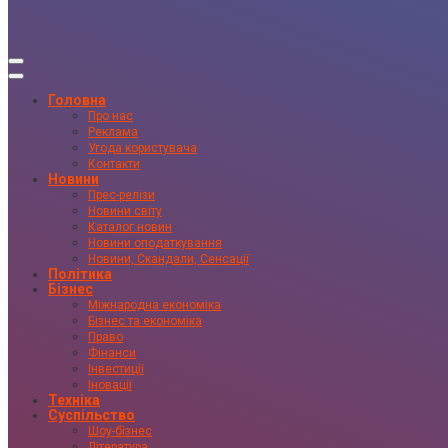
Головна
Про нас
Реклама
Угода користувача
Контакти
Новини
Прес-релізи
Новини світу
Каталог новин
Новини оподаткування
Новини, Скандали, Сенсації
Політика
Бізнес
Міжнародна економіка
Бізнес та економіка
Право
Фінанси
Інвестиції
Іновації
Техніка
Суспільство
Шоу-бізнес
Література