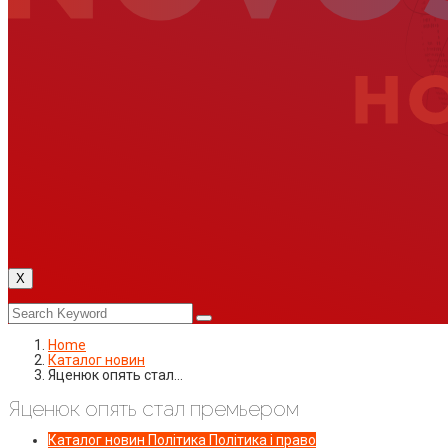
X
Home
Каталог новин
Яценюк опять стал…
Яценюк опять стал премьером
Каталог новин
Політика
Політика і право