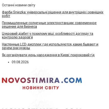
Останні новини світу
Фарби Sniezka: універсальні рішення для внутрішніх і зовнішніх
робіт
Промышленные солнечные электростанции: современное
решение для бизнеса
Цукровий діабет у похилому віці: особливості догляду та
контролю здоров’я
Настенные LCD-дисплеи: где используются, какие бывают и
зачем они нужны
Як організувати день народження в Києві: покроковий гід
09.08.2026