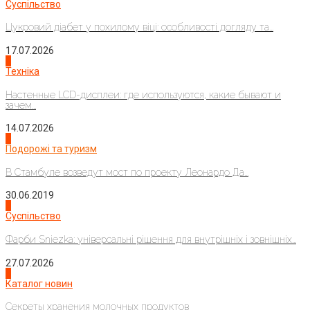
Суспільство
Цукровий діабет у похилому віці: особливості догляду та...
17.07.2026
4
Техніка
Настенные LCD-дисплеи: где используются, какие бывают и
зачем...
14.07.2026
1
Подорожі та туризм
В Стамбуле возведут мост по проекту Леонардо Да...
30.06.2019
2
Суспільство
Фарби Sniezka: універсальні рішення для внутрішніх і зовнішніх...
27.07.2026
3
Каталог новин
Секреты хранения молочных продуктов