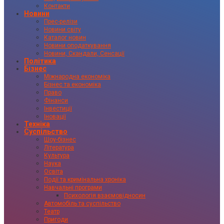
Контакти
Новини
Прес-релізи
Новини світу
Каталог новин
Новини оподаткування
Новини, Скандали, Сенсації
Політика
Бізнес
Міжнародна економіка
Бізнес та економіка
Право
Фінанси
Інвестиції
Іновації
Техніка
Суспільство
Шоу-бізнес
Література
Культура
Наука
Освіта
Події та кримінальна хроніка
Навчальні програми
Психологія взаємовідносин
Автомобіль та суспільство
Театр
Пригоди