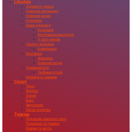
Lifestyle
Здоровʼя і краса
Новинки авторинку
Новинки моди
Кулінарія
Ваше здоровʼя
Кулінарія
Вегетаріанська кухня
У світі напоїв
Газети і журнали
Компромат
Виставка
Живопис
Новинки моди
Знаменитості
Любовні історії
Інтервʼю із зірками
Спорт
Теніс
Футбол
Хокей
Бокс
Автоспорт
Легка атлетіка
Туризм
Подорожі навколо світу
Подорожі по Україні
Країни та міста