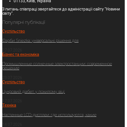
01133, Київ, Україна
З питань співпраці звертайтеся до адміністрації сайту "Новини
світу".
Популярні публікації
Суспільство
Фарби Sniezka: універсальні рішення для
27.07.2026
Бізнес та економіка
Промышленные солнечные электростанции: современное
решение
23.07.2026
Суспільство
Цукровий діабет у похилому віці:
17.07.2026
Техніка
Настенные LCD-дисплеи: где используются, какие
14.07.2026