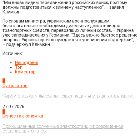
“Мы вновь видим передвижения российских войск, поэтому
должны подготовиться к зимнему наступлению”, – заявил
Климкин.
По словам министра, украинским военнослужащим
безотлагательно необходимы дизельные двигатели для
транспортных средств, перевозящих личный состав, – Украина
уже запрашивала их у Германии. “Здесь важно быстрое решение
вопроса, Украина срочно нуждается в увеличении поддержки”,
– подчеркнул Климкин.
Источник:
Нещодавні
Топ
Коментарі
1
Суспільство
Фарби Sniezka: універсальні рішення для внутрішніх і зовнішніх...
27.07.2026
2
Бізнес та економіка
Промышленные солнечные электростанции: современное
решение для бизнеса