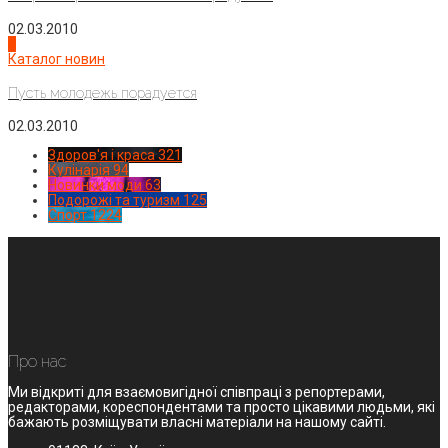
02.03.2010
4
Каталог новин
Пусть молодежь порадуется
02.03.2010
Здоров'я і краса
321
Кулінарія
94
Новинки моди
63
Подорожі та туризм
125
Спорт
1224
Про нас
Ми відкриті для взаємовигідної співпраці з репортерами,
редакторами, кореспондентами та просто цікавими людьми, які
бажають розміщувати власні матеріали на нашому сайті.