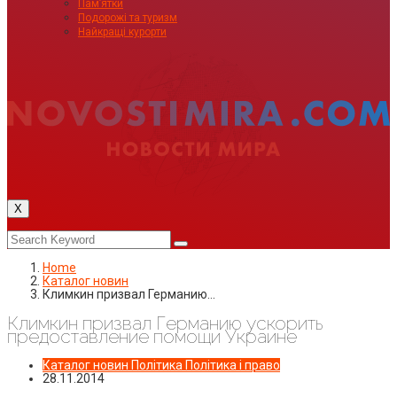
Пам’ятки
Подорожі та туризм
Найкращі курорти
X
Home
Каталог новин
Климкин призвал Германию…
Климкин призвал Германию ускорить
предоставление помощи Украине
Каталог новин
Політика
Політика і право
28.11.2014