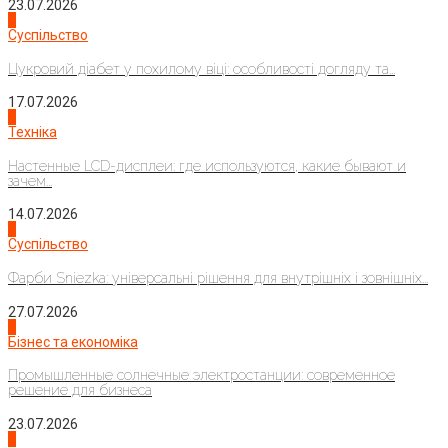
23.07.2026
3
Суспільство
Цукровий діабет у похилому віці: особливості догляду та...
17.07.2026
4
Техніка
Настенные LCD-дисплеи: где используются, какие бывают и
зачем...
14.07.2026
1
Суспільство
Фарби Sniezka: універсальні рішення для внутрішніх і зовнішніх...
27.07.2026
2
Бізнес та економіка
Промышленные солнечные электростанции: современное
решение для бизнеса
23.07.2026
3