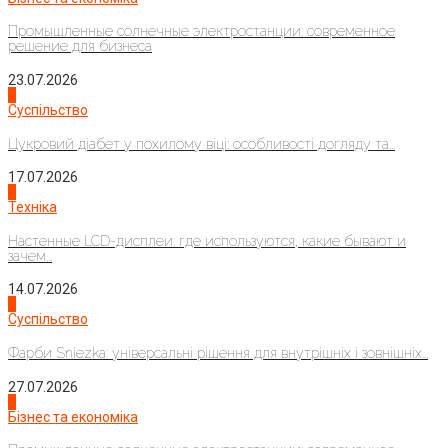
Промышленные солнечные электростанции: современное
решение для бизнеса
23.07.2026
3
Суспільство
Цукровий діабет у похилому віці: особливості догляду та...
17.07.2026
4
Техніка
Настенные LCD-дисплеи: где используются, какие бывают и
зачем...
14.07.2026
1
Суспільство
Фарби Sniezka: універсальні рішення для внутрішніх і зовнішніх...
27.07.2026
2
Бізнес та економіка