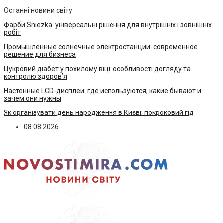
Останні новини світу
Фарби Sniezka: універсальні рішення для внутрішніх і зовнішніх
робіт
Промышленные солнечные электростанции: современное
решение для бизнеса
Цукровий діабет у похилому віці: особливості догляду та
контролю здоров’я
Настенные LCD-дисплеи: где используются, какие бывают и
зачем они нужны
Як організувати день народження в Києві: покроковий гід
08.08.2026