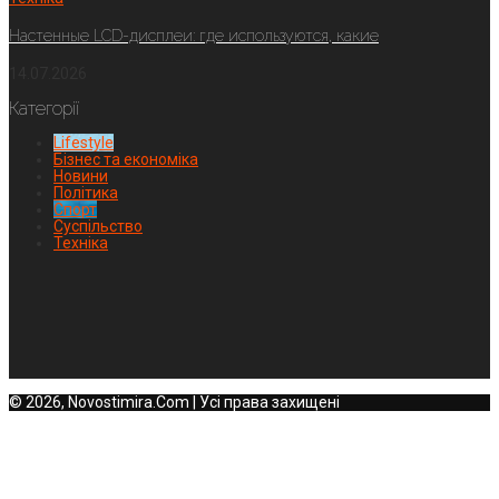
Настенные LCD-дисплеи: где используются, какие
14.07.2026
Категорії
Lifestyle
Бізнес та економіка
Новини
Політика
Спорт
Суспільство
Техніка
© 2026, Novostimira.Com | Усі права захищені