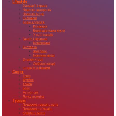
Lifestyle
Здоровʼя і краса
Новинки авторинку
Новинки моди
Кулінарія
Ваше здоровʼя
Кулінарія
Вегетаріанська кухня
У світі напоїв
Газети і журнали
Компромат
Виставка
Живопис
Новинки моди
Знаменитості
Любовні історії
Інтервʼю із зірками
Спорт
Теніс
Футбол
Хокей
Бокс
Автоспорт
Легка атлетіка
Туризм
Подорожі навколо світу
Подорожі по Україні
Країни та міста