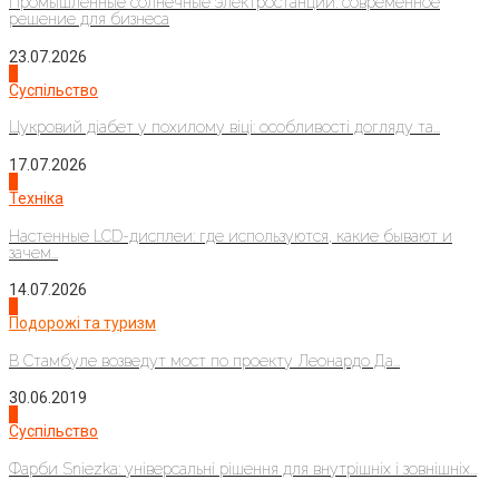
Промышленные солнечные электростанции: современное
решение для бизнеса
23.07.2026
3
Суспільство
Цукровий діабет у похилому віці: особливості догляду та...
17.07.2026
4
Техніка
Настенные LCD-дисплеи: где используются, какие бывают и
зачем...
14.07.2026
1
Подорожі та туризм
В Стамбуле возведут мост по проекту Леонардо Да...
30.06.2019
2
Суспільство
Фарби Sniezka: універсальні рішення для внутрішніх і зовнішніх...