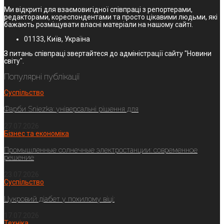
Ми відкриті для взаємовигідної співпраці з репортерами,
редакторами, кореспондентами та просто цікавими людьми, які
бажають розміщувати власні матеріали на нашому сайті.
01133, Київ, Україна
З питань співпраці звертайтеся до адміністрації сайту "Новини
світу".
Популярні публікації
Суспільство
Фарби Sniezka: універсальні рішення для
27.07.2026
Бізнес та економіка
Промышленные солнечные электростанции: современное
решение
23.07.2026
Суспільство
Цукровий діабет у похилому віці:
17.07.2026
Техніка