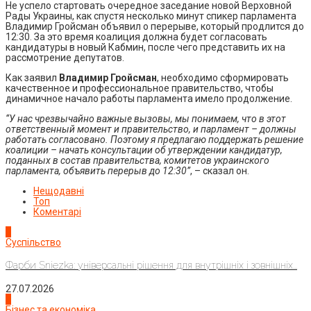
Не успело стартовать очередное заседание новой Верховной
Рады Украины, как спустя несколько минут спикер парламента
Владимир Гройсман объявил о перерыве, который продлится до
12:30. За это время коалиция должна будет согласовать
кандидатуры в новый Кабмин, после чего представить их на
рассмотрение депутатов.
Как заявил
Владимир Гройсман
, необходимо сформировать
качественное и профессиональное правительство, чтобы
динамичное начало работы парламента имело продолжение.
“У нас чрезвычайно важные вызовы, мы понимаем, что в этот
ответственный момент и правительство, и парламент – должны
работать согласовано. Поэтому я предлагаю поддержать решение
коалиции – начать консультации об утверждении кандидатур,
поданных в состав правительства, комитетов украинского
парламента, объявить перерыв до 12:30”
, – сказал он.
Нещодавні
Топ
Коментарі
1
Суспільство
Фарби Sniezka: універсальні рішення для внутрішніх і зовнішніх...
27.07.2026
2
Бізнес та економіка