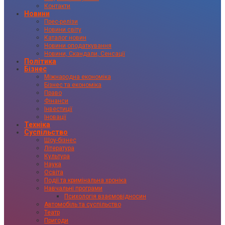
Контакти
Новини
Прес-релізи
Новини світу
Каталог новин
Новини оподаткування
Новини, Скандали, Сенсації
Політика
Бізнес
Міжнародна економіка
Бізнес та економіка
Право
Фінанси
Інвестиції
Іновації
Техніка
Суспільство
Шоу-бізнес
Література
Культура
Наука
Освіта
Події та кримінальна хроніка
Навчальні програми
Психологія взаємовідносин
Автомобіль та суспільство
Театр
Пригоди