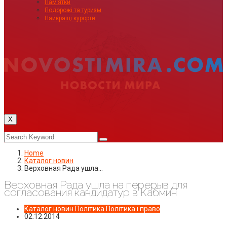
Пам’ятки
Подорожі та туризм
Найкращі курорти
X
Home
Каталог новин
Верховная Рада ушла…
Верховная Рада ушла на перерыв для
согласования кандидатур в Кабмин
Каталог новин
Політика
Політика і право
02.12.2014