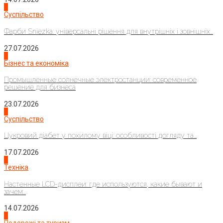
1
Суспільство
Фарби Sniezka: універсальні рішення для внутрішніх і зовнішніх...
27.07.2026
2
Бізнес та економіка
Промышленные солнечные электростанции: современное
решение для бизнеса
23.07.2026
3
Суспільство
Цукровий діабет у похилому віці: особливості догляду та...
17.07.2026
4
Техніка
Настенные LCD-дисплеи: где используются, какие бывают и
зачем...
14.07.2026
1