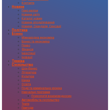
Контакти
Новини
Прес-релізи
Новини світу
Каталог новин
Новини оподаткування
Новини, Скандали, Сенсації
Політика
Бізнес
Міжнародна економіка
Бізнес та економіка
Право
Фінанси
Інвестиції
Іновації
Техніка
Суспільство
Шоу-бізнес
Література
Культура
Наука
Освіта
Події та кримінальна хроніка
Навчальні програми
Психологія взаємовідносин
Автомобіль та суспільство
Театр
Пригоди