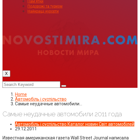
Пам’ятки
Подорожі та туризм
Найкращі курорти
X
Home
Автомобіль і суспільство
Самые неудачные автомобили…
Самые неудачные автомобили 2011 года
Автомобіль і суспільство
Каталог новин
Світ автомобілей
29.12.2011
Известная американская газета Wall Street Journal написала