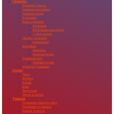
Lifestyle
Здоровʼя і краса
Новинки авторинку
Новинки моди
Кулінарія
Ваше здоровʼя
Кулінарія
Вегетаріанська кухня
У світі напоїв
Газети і журнали
Компромат
Виставка
Живопис
Новинки моди
Знаменитості
Любовні історії
Інтервʼю із зірками
Спорт
Теніс
Футбол
Хокей
Бокс
Автоспорт
Легка атлетіка
Туризм
Подорожі навколо світу
Подорожі по Україні
Країни та міста