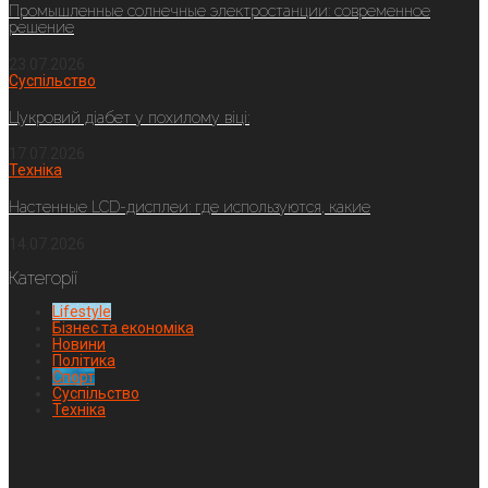
Промышленные солнечные электростанции: современное
решение
23.07.2026
Суспільство
Цукровий діабет у похилому віці:
17.07.2026
Техніка
Настенные LCD-дисплеи: где используются, какие
14.07.2026
Категорії
Lifestyle
Бізнес та економіка
Новини
Політика
Спорт
Суспільство
Техніка