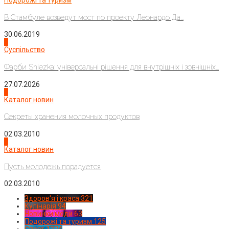
Подорожі та туризм
В Стамбуле возведут мост по проекту Леонардо Да...
30.06.2019
2
Суспільство
Фарби Sniezka: універсальні рішення для внутрішніх і зовнішніх...
27.07.2026
3
Каталог новин
Секреты хранения молочных продуктов
02.03.2010
4
Каталог новин
Пусть молодежь порадуется
02.03.2010
Здоров'я і краса
321
Кулінарія
94
Новинки моди
63
Подорожі та туризм
125