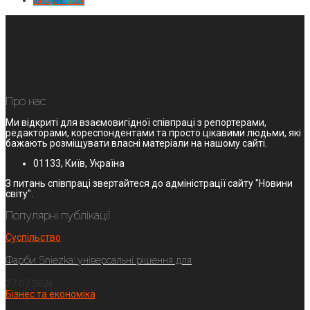
Спорт
1224
Про нас
Ми відкриті для взаємовигідної співпраці з репортерами,
редакторами, кореспондентами та просто цікавими людьми, які
бажають розміщувати власні матеріали на нашому сайті.
01133, Київ, Україна
З питань співпраці звертайтеся до адміністрації сайту "Новини
світу".
Популярні публікації
Суспільство
Фарби Sniezka: універсальні рішення для
27.07.2026
Бізнес та економіка