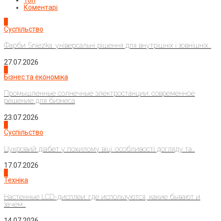
Коментарі
1
Суспільство
Фарби Sniezka: універсальні рішення для внутрішніх і зовнішніх...
27.07.2026
2
Бізнес та економіка
Промышленные солнечные электростанции: современное
решение для бизнеса
23.07.2026
3
Суспільство
Цукровий діабет у похилому віці: особливості догляду та...
17.07.2026
4
Техніка
Настенные LCD-дисплеи: где используются, какие бывают и
зачем...
14.07.2026