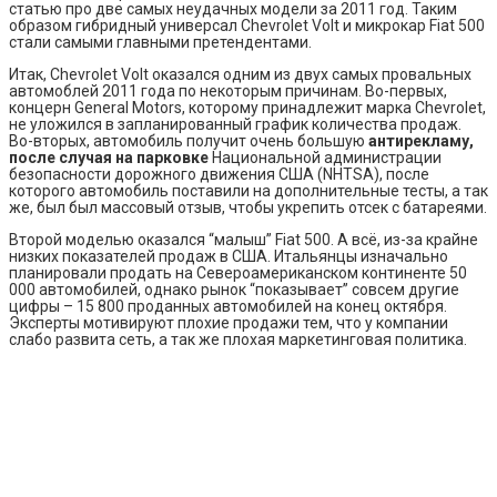
статью про две самых неудачных модели за 2011 год. Таким
образом гибридный универсал Chevrolet Volt и микрокар Fiat 500
стали самыми главными претендентами.
Итак, Chevrolet Volt оказался одним из двух самых провальных
автомоблей 2011 года по некоторым причинам. Во-первых,
концерн General Motors, которому принадлежит марка Chevrolet,
не уложился в запланированный график количества продаж.
Во-вторых, автомобиль получит очень большую
антирекламу,
после случая на парковке
Национальной администрации
безопасности дорожного движения США (NHTSA), после
которого автомобиль поставили на дополнительные тесты, а так
же, был был массовый отзыв, чтобы укрепить отсек с батареями.
Второй моделью оказался “малыш” Fiat 500. А всё, из-за крайне
низких показателей продаж в США. Итальянцы изначально
планировали продать на Североамериканском континенте 50
000 автомобилей, однако рынок “показывает” совсем другие
цифры – 15 800 проданных автомобилей на конец октября.
Эксперты мотивируют плохие продажи тем, что у компании
слабо развита сеть, а так же плохая маркетинговая политика.