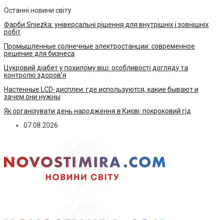
Останні новини світу
Фарби Sniezka: універсальні рішення для внутрішніх і зовнішніх
робіт
Промышленные солнечные электростанции: современное
решение для бизнеса
Цукровий діабет у похилому віці: особливості догляду та
контролю здоров’я
Настенные LCD-дисплеи: где используются, какие бывают и
зачем они нужны
Як організувати день народження в Києві: покроковий гід
07.08.2026