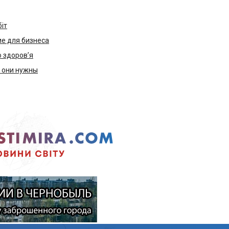
біт
е для бизнеса
ю здоров’я
м они нужны