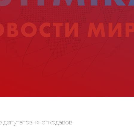
е депутатов-кнопкодавов