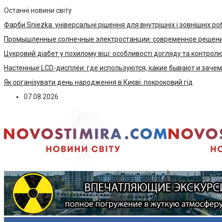
Останні новини світу
Фарби Sniezka: універсальні рішення для внутрішніх і зовнішніх ро
Промышленные солнечные электростанции: современное решени
Цукровий діабет у похилому віці: особливості догляду та контрол
Настенные LCD-дисплеи: где используются, какие бывают и заче
Як організувати день народження в Києві: покроковий гід
07.08.2026