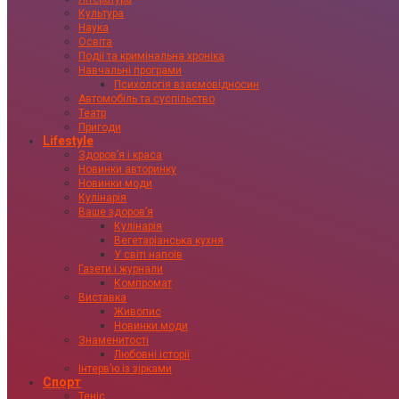
Культура
Наука
Освіта
Події та кримінальна хроніка
Навчальні програми
Психологія взаємовідносин
Автомобіль та суспільство
Театр
Пригоди
Lifestyle
Здоровʼя і краса
Новинки авторинку
Новинки моди
Кулінарія
Ваше здоровʼя
Кулінарія
Вегетаріанська кухня
У світі напоїв
Газети і журнали
Компромат
Виставка
Живопис
Новинки моди
Знаменитості
Любовні історії
Інтервʼю із зірками
Спорт
Теніс