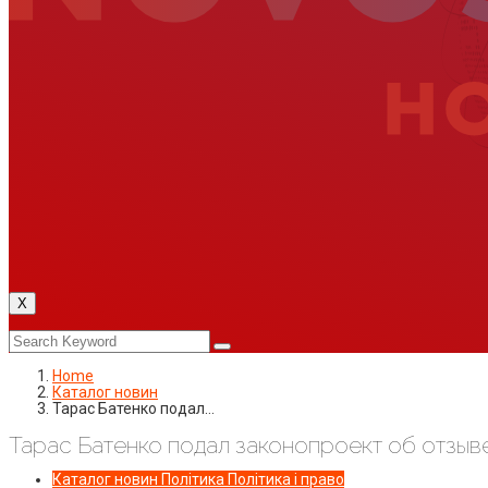
X
Home
Каталог новин
Тарас Батенко подал…
Тарас Батенко подал законопроект об отзыв
Каталог новин
Політика
Політика і право