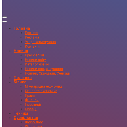
Головна
Про нас
Реклама
Угода користувача
Контакти
Новини
Прес-релізи
Новини світу
Каталог новин
Новини оподаткування
Новини, Скандали, Сенсації
Політика
Бізнес
Міжнародна економіка
Бізнес та економіка
Право
Фінанси
Інвестиції
Іновації
Техніка
Суспільство
Шоу-бізнес
Література