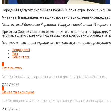
Народный депутат Украины от партии “Блок Петра Порошенко”
Се
Читайте:
В парламенте зафиксировано три случая кнопкодавс
“Хватит, этой болезнью Верховная Рада уже переболела. И заражать
При этом Сергей Лещенко отметил, что его коллега по фракции,
Т
что как только один кнопкодав лишится драгоценного мандата по
“Кстати, в некоторых странах это считается уголовным преступлен
Нещодавні
Топ
Коментарі
1
Суспільство
Фарби Sniezka: універсальні рішення для внутрішніх і зовнішніх...
27.07.2026
2
Бізнес та економіка
Промышленные солнечные электростанции: современное решени
23.07.2026