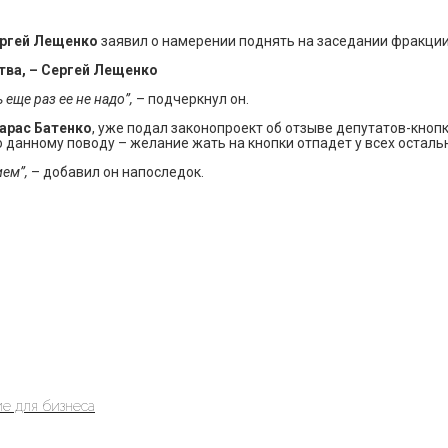
ргей Лещенко
заявил о намерении поднять на заседании фракции
тва, – Сергей Лещенко
 еще раз ее не надо”,
– подчеркнул он.
арас Батенко
, уже подал законопроект об отзыве депутатов-кнопк
 данному поводу – желание жать на кнопки отпадет у всех осталь
ием”,
– добавил он напоследок.
е для бизнеса