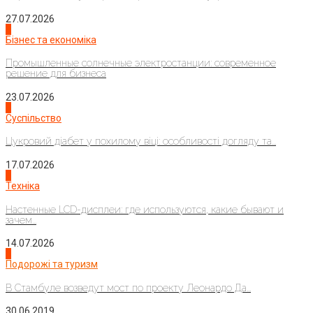
27.07.2026
2
Бізнес та економіка
Промышленные солнечные электростанции: современное
решение для бизнеса
23.07.2026
3
Суспільство
Цукровий діабет у похилому віці: особливості догляду та...
17.07.2026
4
Техніка
Настенные LCD-дисплеи: где используются, какие бывают и
зачем...
14.07.2026
1
Подорожі та туризм
В Стамбуле возведут мост по проекту Леонардо Да...
30.06.2019