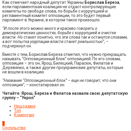
Как отмечает народный депутат Украины
Борислав Береза
,
если парламентская коалиция не отдаст контролирующие
комитеты по свободе слова, по борьбе с коррупцией и
регламентный комитет оппозиции, то это будет первый
парламент в Украине, в котором такое произошло.
“И после этого можно много и красиво говорить о
демократических ценностях, борьбе с коррупцией и очистке
власти. Но станет понятно, что эти слова так и останутся словами,
а вот попытка узурпации власти станет реальностью”
, –
подчеркнул он.
Вместе с тем, Борислав Береза отметил, что нужно прекращать
называть “Оппозиционный блок” оппозицией. По его словам,
оппозиция – это он, Ярош, Билецкий, Парасюк, Филатов и
Деревянко, а также другие проукраинские депутаты, которые
не вошли в коалицию.
“Название “Оппозиционный блок” – еще не говорит, что они
оппозиция”
, – констатировал он.
Читайте:
Ярош, Береза и Филатов назвали свою депутатскую
группу – “Укроп”
Нещодавні
Топ
Коментарі
1
Суспільство