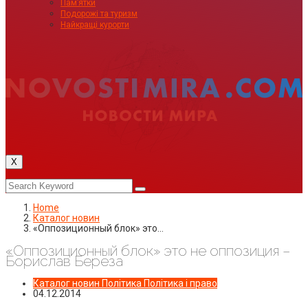
Пам’ятки
Подорожі та туризм
Найкращі курорти
X
Home
Каталог новин
«Оппозиционный блок» это…
«Оппозиционный блок» это не оппозиция –
Борислав Береза
Каталог новин
Політика
Політика і право
04.12.2014