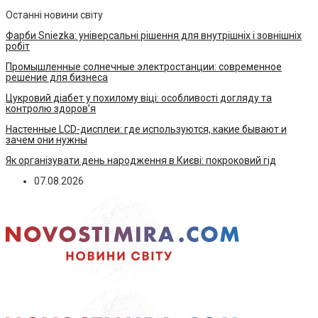
Останні новини світу
Фарби Sniezka: універсальні рішення для внутрішніх і зовнішніх
робіт
Промышленные солнечные электростанции: современное
решение для бизнеса
Цукровий діабет у похилому віці: особливості догляду та
контролю здоров’я
Настенные LCD-дисплеи: где используются, какие бывают и
зачем они нужны
Як організувати день народження в Києві: покроковий гід
07.08.2026