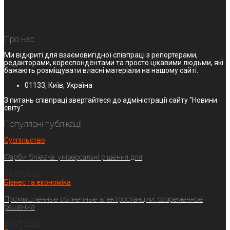
Про нас
Ми відкриті для взаємовигідної співпраці з репортерами,
редакторами, кореспондентами та просто цікавими людьми, які
бажають розміщувати власні матеріали на нашому сайті.
01133, Київ, Україна
З питань співпраці звертайтеся до адміністрації сайту "Новини
світу".
Популярні публікації
Суспільство
Фарби Sniezka: універсальні рішення для
27.07.2026
Бізнес та економіка
Промышленные солнечные электростанции: современное
решение
23.07.2026