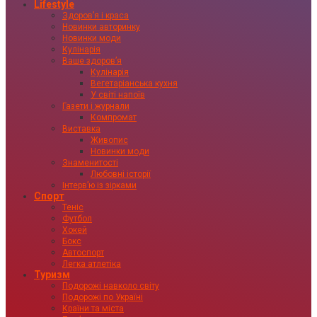
Lifestyle
Здоровʼя і краса
Новинки авторинку
Новинки моди
Кулінарія
Ваше здоровʼя
Кулінарія
Вегетаріанська кухня
У світі напоїв
Газети і журнали
Компромат
Виставка
Живопис
Новинки моди
Знаменитості
Любовні історії
Інтервʼю із зірками
Спорт
Теніс
Футбол
Хокей
Бокс
Автоспорт
Легка атлетіка
Туризм
Подорожі навколо світу
Подорожі по Україні
Країни та міста