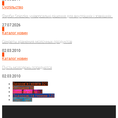
2
Суспільство
Фарби Sniezka: універсальні рішення для внутрішніх і зовнішніх...
27.07.2026
3
Каталог новин
Секреты хранения молочных продуктов
02.03.2010
4
Каталог новин
Пусть молодежь порадуется
02.03.2010
Здоров'я і краса
321
Кулінарія
94
Новинки моди
63
Подорожі та туризм
125
Спорт
1224