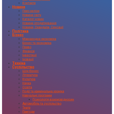
Контакти
Новини
Прес-релізи
Новини світу
Каталог новин
Новини оподаткування
Новини, Скандали, Сенсації
Політика
Бізнес
Міжнародна економіка
Бізнес та економіка
Право
Фінанси
Інвестиції
Іновації
Техніка
Суспільство
Шоу-бізнес
Література
Культура
Наука
Освіта
Події та кримінальна хроніка
Навчальні програми
Психологія взаємовідносин
Автомобіль та суспільство
Театр
Пригоди