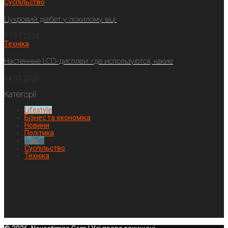
Суспільство
Цукровий діабет у похилому віці:
17.07.2026
Техніка
Настенные LCD-дисплеи: где используются, какие
14.07.2026
Категорії
Lifestyle
Бізнес та економіка
Новини
Політика
Спорт
Суспільство
Техніка