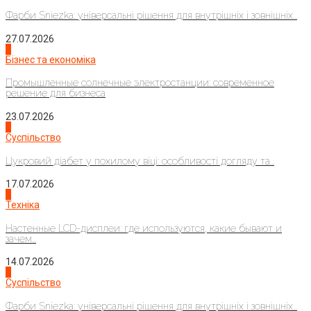
Фарби Sniezka: універсальні рішення для внутрішніх і зовнішніх...
27.07.2026
2
Бізнес та економіка
Промышленные солнечные электростанции: современное
решение для бизнеса
23.07.2026
3
Суспільство
Цукровий діабет у похилому віці: особливості догляду та...
17.07.2026
4
Техніка
Настенные LCD-дисплеи: где используются, какие бывают и
зачем...
14.07.2026
1
Суспільство
Фарби Sniezka: універсальні рішення для внутрішніх і зовнішніх...