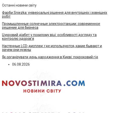
Останні новини світу
Фарби Sniezka: універсальні рішення для внутрішніх і зовнішніх
робіт
Промышленные солнечные электростанции: современное
решение для бизнеса
Цукровий діабет у похилому віці: особливості догляду та
контролю здоров’я
Настенные LCD-дисплеи: где используются, какие бывают и
зачем они нужны
Як організувати день народження в Києві: покроковий гід
06.08.2026