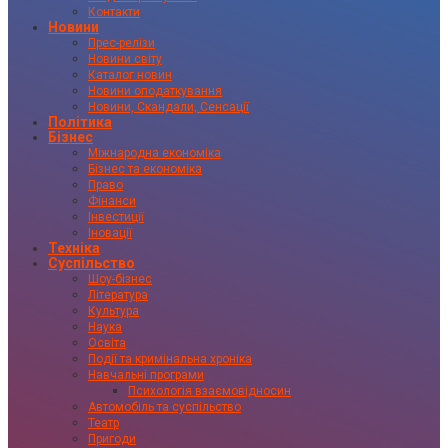
Контакти
Новини
Прес-релізи
Новини світу
Каталог новин
Новини оподаткування
Новини, Скандали, Сенсації
Політика
Бізнес
Міжнародна економіка
Бізнес та економіка
Право
Фінанси
Інвестиції
Іновації
Техніка
Суспільство
Шоу-бізнес
Література
Культура
Наука
Освіта
Події та кримінальна хроніка
Навчальні програми
Психологія взаємовідносин
Автомобіль та суспільство
Театр
Пригоди