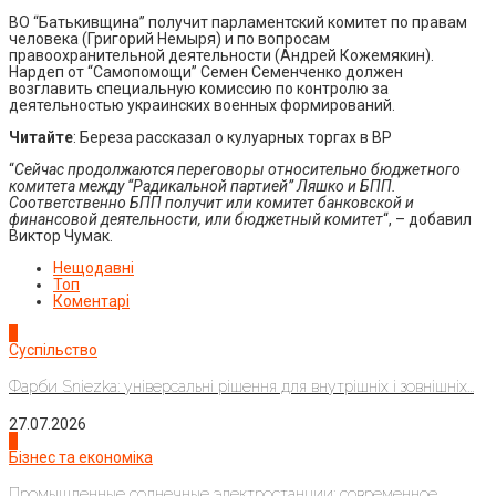
ВО “Батькивщина” получит парламентский комитет по правам
человека (Григорий Немыря) и по вопросам
правоохранительной деятельности (Андрей Кожемякин).
Нардеп от “Самопомощи” Семен Семенченко должен
возглавить специальную комиссию по контролю за
деятельностью украинских военных формирований.
Читайте
: Береза рассказал о кулуарных торгах в ВР
“
Сейчас продолжаются переговоры относительно бюджетного
комитета между “Радикальной партией” Ляшко и БПП.
Соответственно БПП получит или комитет банковской и
финансовой деятельности, или бюджетный комитет
“, – добавил
Виктор Чумак.
Нещодавні
Топ
Коментарі
1
Суспільство
Фарби Sniezka: універсальні рішення для внутрішніх і зовнішніх...
27.07.2026
2
Бізнес та економіка
Промышленные солнечные электростанции: современное