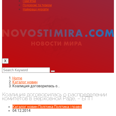
Пам’ятки
Подорожі та туризм
Найкращі курорти
X
Home
Каталог новин
Коалиция договорилась о…
Коалиция договорилась о распределении
комитетов в Верховной Раде, – БПП
Каталог новин
Політика
Політика і право
04.12.2014