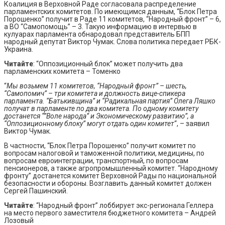
Коалиция в Верховной Раде согласовала распределение
парламентских комитетов. По имеющимся данным, “Блок Петра
Порошенко” получит в Раде 11 комитетов, “Народный фронт” – 6,
а ВО “Самопомощь” – 3. Такую информацию в интервью в
кулуарах парламента обнародовал представитель БПП
народный депутат Виктор Чумак. Слова политика передает РБК-
Украина.
Читайте
: “Оппозиционный блок” может получить два
парламенских комитета – Томенко
“
Мы возьмем 11 комитетов, “Народный фронт” – шесть,
“Самопомич” – три комитета и должность вице-спикера
парламента. “Батькивщина” и “Радикальная партия” Олега Ляшко
получат в парламенте по два комитета. По одному комитету
достанется “”Воле народа” и Экономическому развитию”, а
“Оппозиционному блоку” могут отдать один комитет
“, – заявил
Виктор Чумак.
В частности, “Блок Петра Порошенко” получит комитет по
вопросам налоговой и таможенной политики, медицины, по
вопросам евроинтеграции, транспортный, по вопросам
пенсионеров, а также агропромышленный комитет. “Народному
фронту” достанется комитет Верховной Рады по национальной
безопасности и обороны. Возглавить данный комитет должен
Сергей Пашинский.
Читайте
: “Народный фронт” лоббирует экс-регионала Геллера
на место первого заместителя бюджетного комитета – Андрей
Лозовый