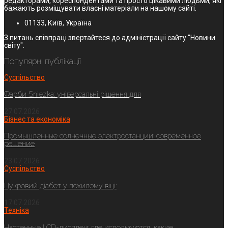
редакторами, кореспондентами та просто цікавими людьми, які
бажають розміщувати власні матеріали на нашому сайті.
01133, Київ, Україна
З питань співпраці звертайтеся до адміністрації сайту "Новини
світу".
Популярні публікації
Суспільство
Фарби Sniezka: універсальні рішення для
27.07.2026
Бізнес та економіка
Промышленные солнечные электростанции: современное
решение
23.07.2026
Суспільство
Цукровий діабет у похилому віці:
17.07.2026
Техніка
Настенные LCD-дисплеи: где используются, какие