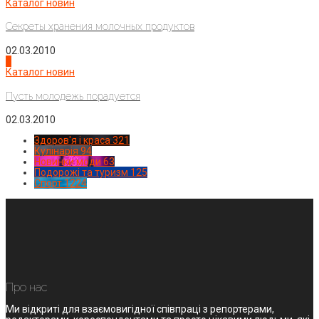
Каталог новин
Секреты хранения молочных продуктов
02.03.2010
4
Каталог новин
Пусть молодежь порадуется
02.03.2010
Здоров'я і краса
321
Кулінарія
94
Новинки моди
63
Подорожі та туризм
125
Спорт
1224
Про нас
Ми відкриті для взаємовигідної співпраці з репортерами,