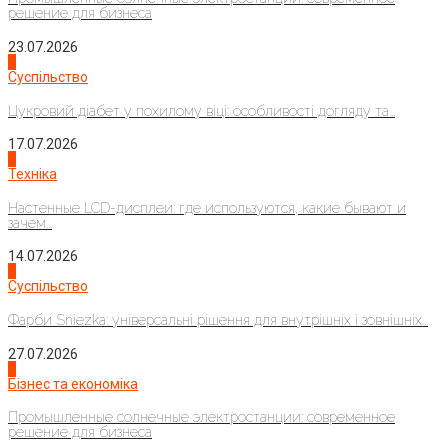
решение для бизнеса
23.07.2026
3
Суспільство
Цукровий діабет у похилому віці: особливості догляду та...
17.07.2026
4
Техніка
Настенные LCD-дисплеи: где используются, какие бывают и
зачем...
14.07.2026
1
Суспільство
Фарби Sniezka: універсальні рішення для внутрішніх і зовнішніх...
27.07.2026
2
Бізнес та економіка
Промышленные солнечные электростанции: современное
решение для бизнеса