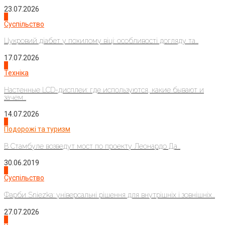
23.07.2026
3
Суспільство
Цукровий діабет у похилому віці: особливості догляду та...
17.07.2026
4
Техніка
Настенные LCD-дисплеи: где используются, какие бывают и
зачем...
14.07.2026
1
Подорожі та туризм
В Стамбуле возведут мост по проекту Леонардо Да...
30.06.2019
2
Суспільство
Фарби Sniezka: універсальні рішення для внутрішніх і зовнішніх...
27.07.2026
3