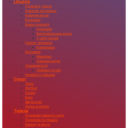
Lifestyle
Здоровʼя і краса
Новинки авторинку
Новинки моди
Кулінарія
Ваше здоровʼя
Кулінарія
Вегетаріанська кухня
У світі напоїв
Газети і журнали
Компромат
Виставка
Живопис
Новинки моди
Знаменитості
Любовні історії
Інтервʼю із зірками
Спорт
Теніс
Футбол
Хокей
Бокс
Автоспорт
Легка атлетіка
Туризм
Подорожі навколо світу
Подорожі по Україні
Країни та міста