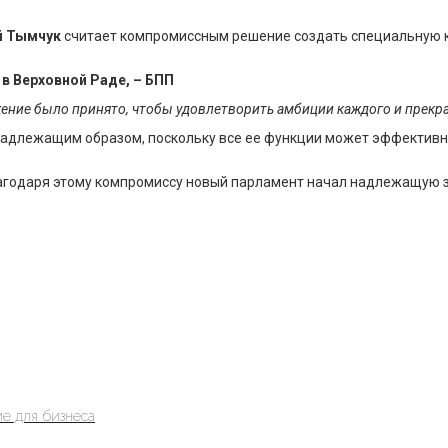
й Тымчук
считает компромиссным решение создать специальную 
в Верховной Раде, – БПП
жение было принято, чтобы удовлетворить амбиции каждого и прек
а надлежащим образом, поскольку все ее функции может эффектив
лагодаря этому компромиссу новый парламент начал надлежащую 
е для бизнеса