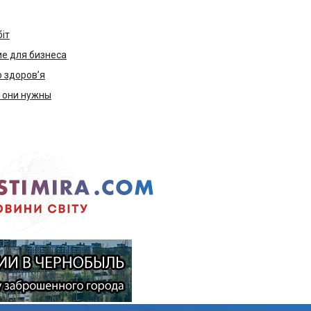
біт
е для бизнеса
ю здоров’я
м они нужны