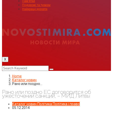
Пам’ятки
Подорожі та туризм
Найкращі курорти
X
Home
Каталог новин
Рано или поздно…
Рано или поздно ЕС договорится об
ужесточении санкций, – МИД Литвы
Каталог новин
Політика
Політика і право
05.12.2014