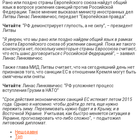
Рано или поздно страны Европейского союза найдут общий
язык в вопросе усиления санкций против Российской
Федерации. Такое мнение высказал министр иностранных дел
Литвы Линас Линкявичюс, передает “Европейская правда”.
Читайте
: “РФ демонстрирует глупость, а не силу”, – президент
Литвы
“
Я уверен, что мы рано или поздно найдем общий язык в рамках
Совета Европейского союза об усилении санкций. Пока же такого
консенсуса нет, поскольку некоторые страны Евросоюза считают,
что есть шанс договориться с Российской Федерацией
“, – заявил
Линас Линкявичюс.
Также глава МИД Литвы считает, что на сегодняшний день нет
признаков того, что санкции ЕС в отношении Кремля могут быть
смягчены или сняты.
Читайте
: Линас Линкявичюс: “РФ усложняет процесс
вступления Грузии в НАТО”
“
Срок действия экономических санкций ЕС истекает летом 2015
года. Однако я напомню: чтобы дойти до лета, еще нужно
пережить зиму. Перезимовать нужно будет и в Крыму, и в
Восточной Украине. Учитывая, как быстро меняется ситуация в
Украине, прогнозировать что-либо сложно
“, – подытожил
литовский дипломат.
Нещодавні
Топ