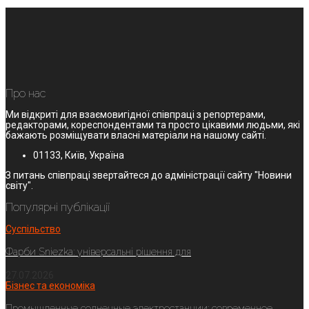
Про нас
Ми відкриті для взаємовигідної співпраці з репортерами,
редакторами, кореспондентами та просто цікавими людьми, які
бажають розміщувати власні матеріали на нашому сайті.
01133, Київ, Україна
З питань співпраці звертайтеся до адміністрації сайту "Новини
світу".
Популярні публікації
Суспільство
Фарби Sniezka: універсальні рішення для
27.07.2026
Бізнес та економіка
Промышленные солнечные электростанции: современное