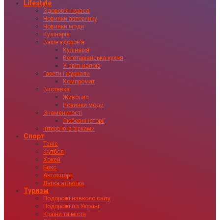
Lifestyle
Здоровʼя і краса
Новинки авторинку
Новинки моди
Кулінарія
Ваше здоровʼя
Кулінарія
Вегетаріанська кухня
У світі напоїв
Газети і журнали
Компромат
Виставка
Живопис
Новинки моди
Знаменитості
Любовні історії
Інтервʼю із зірками
Спорт
Теніс
Футбол
Хокей
Бокс
Автоспорт
Легка атлетіка
Туризм
Подорожі навколо світу
Подорожі по Україні
Країни та міста