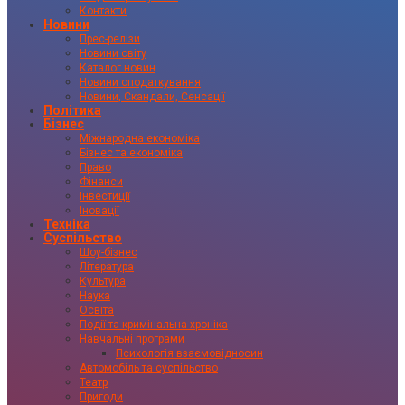
Контакти
Новини
Прес-релізи
Новини світу
Каталог новин
Новини оподаткування
Новини, Скандали, Сенсації
Політика
Бізнес
Міжнародна економіка
Бізнес та економіка
Право
Фінанси
Інвестиції
Іновації
Техніка
Суспільство
Шоу-бізнес
Література
Культура
Наука
Освіта
Події та кримінальна хроніка
Навчальні програми
Психологія взаємовідносин
Автомобіль та суспільство
Театр
Пригоди