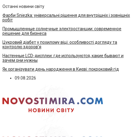
Останні новини світу
Фарби Sniezka: універсальні рішення для внутрішніх і зовнішніх
робіт
Промышленные солнечные электростанции: современное
решение для бизнеса
Цукровий діабет у похилому віці: особливості догляду та
контролю здоров’я
Настенные LCD-дисплеи: где используются, какие бывают и
зачем они нужны
Як організувати день народження в Києві: покроковий гід
09.08.2026