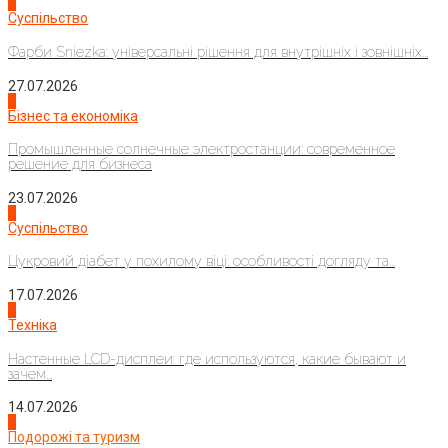
1
Суспільство
Фарби Sniezka: універсальні рішення для внутрішніх і зовнішніх...
27.07.2026
2
Бізнес та економіка
Промышленные солнечные электростанции: современное
решение для бизнеса
23.07.2026
3
Суспільство
Цукровий діабет у похилому віці: особливості догляду та...
17.07.2026
4
Техніка
Настенные LCD-дисплеи: где используются, какие бывают и
зачем...
14.07.2026
1
Подорожі та туризм