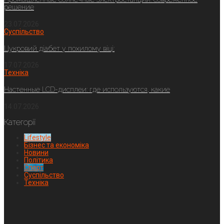
решение
23.07.2026
Суспільство
Цукровий діабет у похилому віці:
17.07.2026
Техніка
Настенные LCD-дисплеи: где используются, какие
14.07.2026
Категорії
Lifestyle
Бізнес та економіка
Новини
Політика
Спорт
Суспільство
Техніка