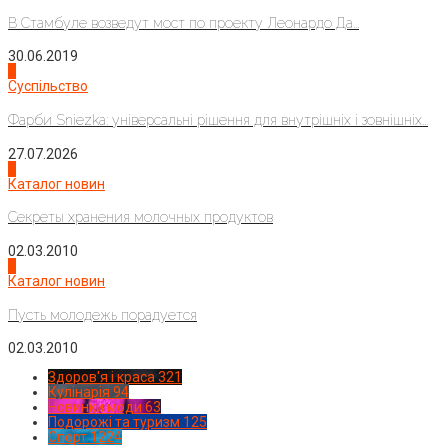
В Стамбуле возведут мост по проекту Леонардо Да...
30.06.2019
2
Суспільство
Фарби Sniezka: універсальні рішення для внутрішніх і зовнішніх...
27.07.2026
3
Каталог новин
Секреты хранения молочных продуктов
02.03.2010
4
Каталог новин
Пусть молодежь порадуется
02.03.2010
Здоров'я і краса
321
Кулінарія
94
Новинки моди
63
Подорожі та туризм
125
Спорт
1224