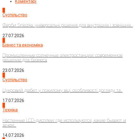
Коментарі
1
Суспільство
Фарби Sniezka: універсальні рішення для внутрішніх і зовнішніх...
27.07.2026
2
Бізнес та економіка
Промышленные солнечные электростанции: современное
решение для бизнеса
23.07.2026
3
Суспільство
Цукровий діабет у похилому віці: особливості догляду та...
17.07.2026
4
Техніка
Настенные LCD-дисплеи: где используются, какие бывают и
зачем...
14.07.2026