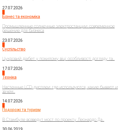
27.07.2026
2
Бізнес та економіка
Промышленные солнечные электростанции: современное
решение для бизнеса
23.07.2026
3
Суспільство
Цукровий діабет у похилому віці: особливості догляду та...
17.07.2026
4
Техніка
Настенные LCD-дисплеи: где используются, какие бывают и
зачем...
14.07.2026
1
Подорожі та туризм
В Стамбуле возведут мост по проекту Леонардо Да...
30.06.2019