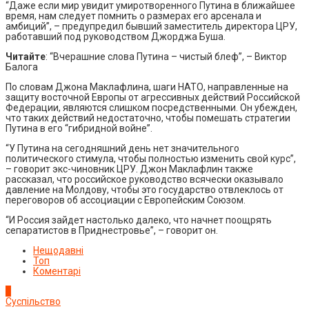
“Даже если мир увидит умиротворенного Путина в ближайшее
время, нам следует помнить о размерах его арсенала и
амбиций”, – предупредил бывший заместитель директора ЦРУ,
работавший под руководством Джорджа Буша.
Читайте
: “Вчерашние слова Путина – чистый блеф”, – Виктор
Балога
По словам Джона Маклафлина, шаги НАТО, направленные на
защиту восточной Европы от агрессивных действий Российской
Федерации, являются слишком посредственными. Он убежден,
что таких действий недостаточно, чтобы помешать стратегии
Путина в его “гибридной войне”.
“У Путина на сегодняшний день нет значительного
политического стимула, чтобы полностью изменить свой курс”,
– говорит экс-чиновник ЦРУ. Джон Маклафлин также
рассказал, что российское руководство всячески оказывало
давление на Молдову, чтобы это государство отвлеклось от
переговоров об ассоциации с Европейским Союзом.
“И Россия зайдет настолько далеко, что начнет поощрять
сепаратистов в Приднестровье”, – говорит он.
Нещодавні
Топ
Коментарі
1
Суспільство