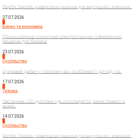
Фарби Sniezka: універсальні рішення для внутрішніх і зовнішніх...
27.07.2026
2
Бізнес та економіка
Промышленные солнечные электростанции: современное
решение для бизнеса
23.07.2026
3
Суспільство
Цукровий діабет у похилому віці: особливості догляду та...
17.07.2026
4
Техніка
Настенные LCD-дисплеи: где используются, какие бывают и
зачем...
14.07.2026
1
Суспільство
Фарби Sniezka: універсальні рішення для внутрішніх і зовнішніх...