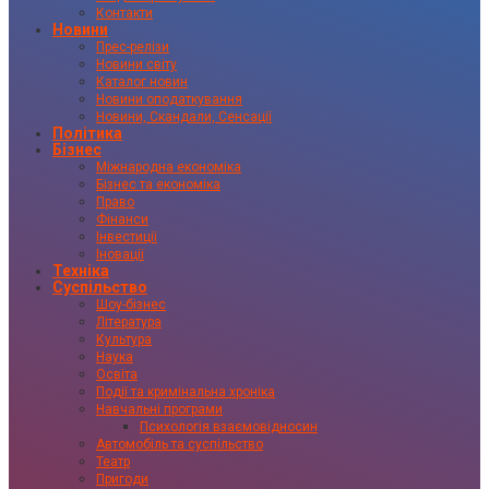
Контакти
Новини
Прес-релізи
Новини світу
Каталог новин
Новини оподаткування
Новини, Скандали, Сенсації
Політика
Бізнес
Міжнародна економіка
Бізнес та економіка
Право
Фінанси
Інвестиції
Іновації
Техніка
Суспільство
Шоу-бізнес
Література
Культура
Наука
Освіта
Події та кримінальна хроніка
Навчальні програми
Психологія взаємовідносин
Автомобіль та суспільство
Театр
Пригоди