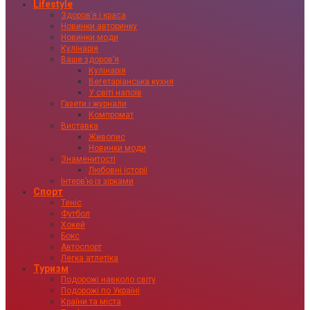
Lifestyle
Здоровʼя і краса
Новинки авторинку
Новинки моди
Кулінарія
Ваше здоровʼя
Кулінарія
Вегетаріанська кухня
У світі напоїв
Газети і журнали
Компромат
Виставка
Живопис
Новинки моди
Знаменитості
Любовні історії
Інтервʼю із зірками
Спорт
Теніс
Футбол
Хокей
Бокс
Автоспорт
Легка атлетіка
Туризм
Подорожі навколо світу
Подорожі по Україні
Країни та міста