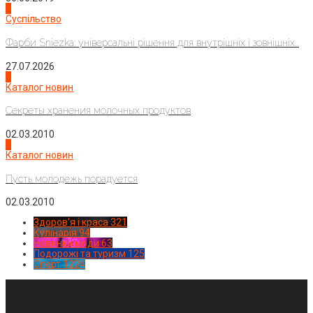
2
Суспільство
Фарби Sniezka: універсальні рішення для внутрішніх і зовнішніх...
27.07.2026
3
Каталог новин
Секреты хранения молочных продуктов
02.03.2010
4
Каталог новин
Пусть молодежь порадуется
02.03.2010
Здоров'я і краса
321
Кулінарія
94
Новинки моди
63
Подорожі та туризм
125
Спорт
1224