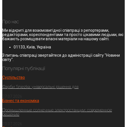
Про нас
Ми відкриті для взаємовигідної співпраці з репортерами,
редакторами, кореспондентами та просто цікавими людьми, які
бажають розміщувати власні матеріали на нашому сайті.
01133, Київ, Україна
З питань співпраці звертайтеся до адміністрації сайту "Новини
світу".
Популярні публікації
Суспільство
Фарби Sniezka: універсальні рішення для
27.07.2026
Бізнес та економіка
Промышленные солнечные электростанции: современное
решение
23.07.2026