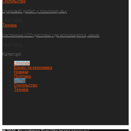
Суспільство
Цукровий діабет у похилому віці:
17.07.2026
Техніка
Настенные LCD-дисплеи: где используются, какие
14.07.2026
Категорії
Lifestyle
Бізнес та економіка
Новини
Політика
Спорт
Суспільство
Техніка