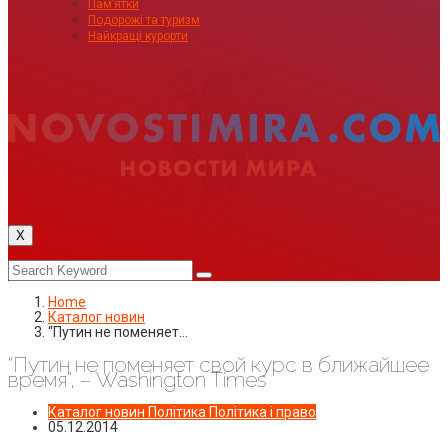
Пам’ятки
Подорожі та туризм
Найкращі курорти
X
Home
Каталог новин
“Путин не поменяет…
“Путин не поменяет свой курс в ближайшее
время”, – Washington Times
Каталог новин
Політика
Політика і право
05.12.2014