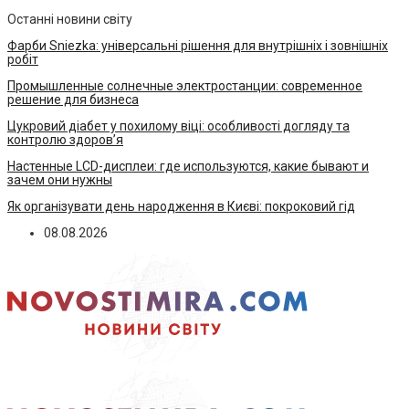
Останні новини світу
Фарби Sniezka: універсальні рішення для внутрішніх і зовнішніх
робіт
Промышленные солнечные электростанции: современное
решение для бизнеса
Цукровий діабет у похилому віці: особливості догляду та
контролю здоров’я
Настенные LCD-дисплеи: где используются, какие бывают и
зачем они нужны
Як організувати день народження в Києві: покроковий гід
08.08.2026