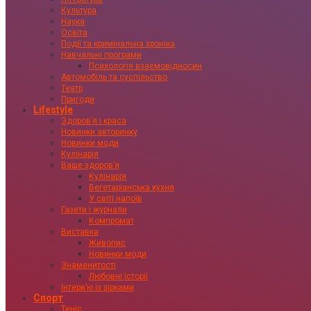
Культура
Наука
Освіта
Події та кримінальна хроніка
Навчальні програми
Психологія взаємовідносин
Автомобіль та суспільство
Театр
Пригоди
Lifestyle
Здоровʼя і краса
Новинки авторинку
Новинки моди
Кулінарія
Ваше здоровʼя
Кулінарія
Вегетаріанська кухня
У світі напоїв
Газети і журнали
Компромат
Виставка
Живопис
Новинки моди
Знаменитості
Любовні історії
Інтервʼю із зірками
Спорт
Теніс