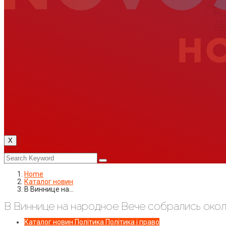
X
Home
Каталог новин
В Виннице на…
В Виннице на народное Вече собрались окол
Каталог новин
Політика
Політика і право