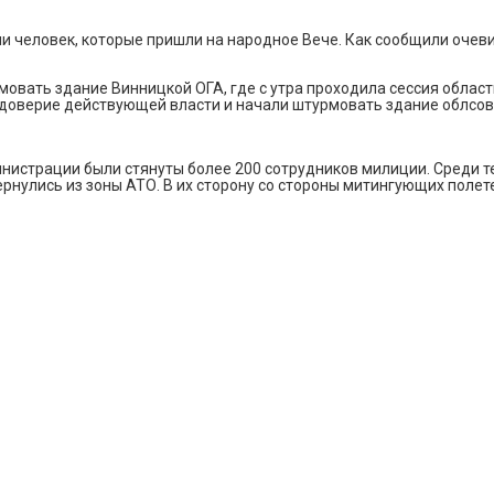
ни человек, которые пришли на народное Вече. Как сообщили оче
мовать здание Винницкой ОГА, где с утра проходила сессия облас
едоверие действующей власти и начали штурмовать здание облсов
истрации были стянуты более 200 сотрудников милиции. Среди те
рнулись из зоны АТО. В их сторону со стороны митингующих полет