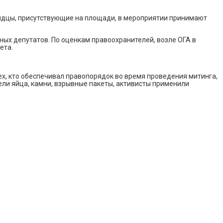
видцы, присутствующие на площади, в мероприятии принимают
тных депутатов. По оценкам правоохранителей, возле ОГА в
ета.
х, кто обеспечивал правопорядок во время проведения митинга,
ели яйца, камни, взрывные пакеты, активисты применили