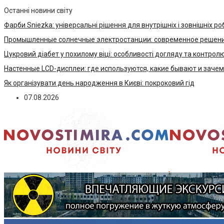
Останні новини світу
Фарби Sniezka: універсальні рішення для внутрішніх і зовнішніх ро
Промышленные солнечные электростанции: современное решени
Цукровий діабет у похилому віці: особливості догляду та контрол
Настенные LCD-дисплеи: где используются, какие бывают и заче
Як організувати день народження в Києві: покроковий гід
07.08.2026