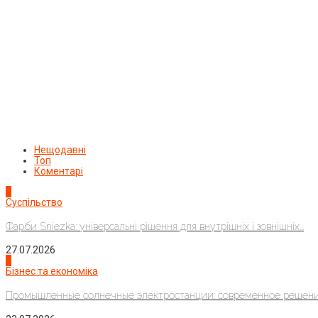
Нещодавні
Топ
Коментарі
1
Суспільство
Фарби Sniezka: універсальні рішення для внутрішніх і зовнішніх...
27.07.2026
2
Бізнес та економіка
Промышленные солнечные электростанции: современное решени