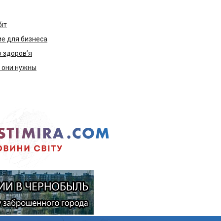
біт
е для бизнеса
ю здоров’я
м они нужны