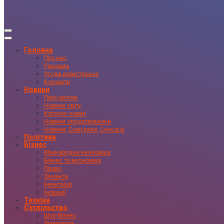
Головна
Про нас
Реклама
Угода користувача
Контакти
Новини
Прес-релізи
Новини світу
Каталог новин
Новини оподаткування
Новини, Скандали, Сенсації
Політика
Бізнес
Міжнародна економіка
Бізнес та економіка
Право
Фінанси
Інвестиції
Іновації
Техніка
Суспільство
Шоу-бізнес
Література