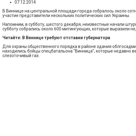
07.12.2014
В Виннице на центральной площади города собралось около сот
участие представители нескольких политических сил Украины.
Напомним, в субботу, шестого декабря, неизвестные начали штур
субботу собрались около 600 митингующих, которые выразили н
Читайте: В Виннице требуют отставки губернатора
Для охраны общественного порядка в районе здания облгосадмин
находились бойцы спецбатальона “Винница”, которые недавно ве
слезоточивый газ.