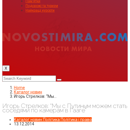
Пам’ятки
Подорожі та туризм
Найкращі курорти
X
Home
Каталог новин
Игорь Стрелков: “Мы…
Игорь Стрелков: “Мы с Путиным можем стать
соседями по камерам в Гааге”
Каталог новин
Політика
Політика і право
13.12.2014