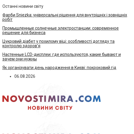
Останні новини світу
Фарби Sniezka: універсальні рішення для внутрішніх і зовнішніх
робіт
Промышленные солнечные электростанции: современное
решение для бизнеса
Цукровий діабет у похилому віці: особливості догляду та
контролю здоров’я
Настенные LCD-дисплеи: где используются, какие бывают и
зачем они нужны
Як організувати день народження в Києві: покроковий гід
06.08.2026