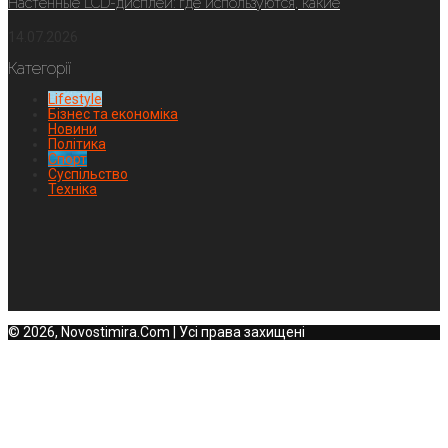
Настенные LCD-дисплеи: где используются, какие
14.07.2026
Категорії
Lifestyle
Бізнес та економіка
Новини
Політика
Спорт
Суспільство
Техніка
© 2026, Novostimira.Com | Усі права захищені