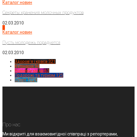
Каталог новин
Секреты хранения молочных продуктов
02.03.2010
4
Каталог новин
Пусть молодежь порадуется
02.03.2010
Здоров'я і краса
321
Кулінарія
94
Новинки моди
63
Подорожі та туризм
125
Спорт
1224
Про нас
Ми відкриті для взаємовигідної співпраці з репортерами,