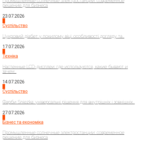
Промышленные солнечные электростанции: современное
решение для бизнеса
23.07.2026
3
Суспільство
Цукровий діабет у похилому віці: особливості догляду та...
17.07.2026
4
Техніка
Настенные LCD-дисплеи: где используются, какие бывают и
зачем...
14.07.2026
1
Суспільство
Фарби Sniezka: універсальні рішення для внутрішніх і зовнішніх...
27.07.2026
2
Бізнес та економіка
Промышленные солнечные электростанции: современное
решение для бизнеса