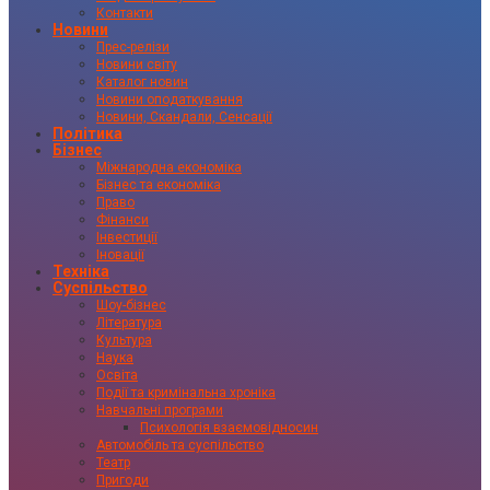
Контакти
Новини
Прес-релізи
Новини світу
Каталог новин
Новини оподаткування
Новини, Скандали, Сенсації
Політика
Бізнес
Міжнародна економіка
Бізнес та економіка
Право
Фінанси
Інвестиції
Іновації
Техніка
Суспільство
Шоу-бізнес
Література
Культура
Наука
Освіта
Події та кримінальна хроніка
Навчальні програми
Психологія взаємовідносин
Автомобіль та суспільство
Театр
Пригоди