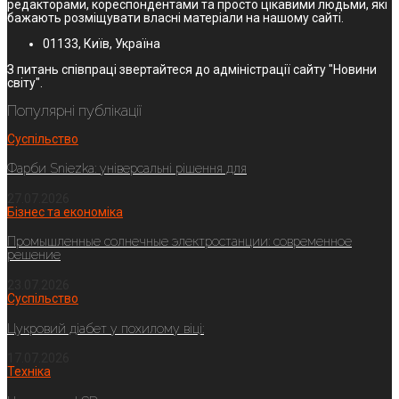
редакторами, кореспондентами та просто цікавими людьми, які
бажають розміщувати власні матеріали на нашому сайті.
01133, Київ, Україна
З питань співпраці звертайтеся до адміністрації сайту "Новини
світу".
Популярні публікації
Суспільство
Фарби Sniezka: універсальні рішення для
27.07.2026
Бізнес та економіка
Промышленные солнечные электростанции: современное
решение
23.07.2026
Суспільство
Цукровий діабет у похилому віці:
17.07.2026
Техніка