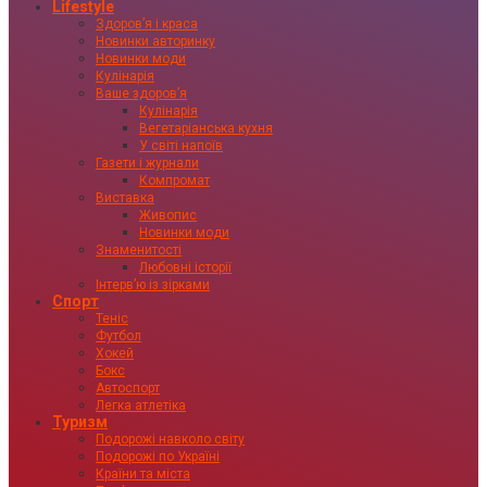
Lifestyle
Здоровʼя і краса
Новинки авторинку
Новинки моди
Кулінарія
Ваше здоровʼя
Кулінарія
Вегетаріанська кухня
У світі напоїв
Газети і журнали
Компромат
Виставка
Живопис
Новинки моди
Знаменитості
Любовні історії
Інтервʼю із зірками
Спорт
Теніс
Футбол
Хокей
Бокс
Автоспорт
Легка атлетіка
Туризм
Подорожі навколо світу
Подорожі по Україні
Країни та міста