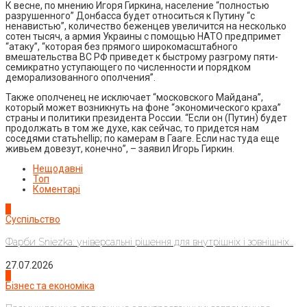
К весне, по мнению Игоря Гиркина, население “полностью
разрушенного” Донбасса будет относиться к Путину “с
ненавистью”, количество беженцев увеличится на несколько
сотен тысяч, а армия Украины с помощью НАТО предпримет
“атаку”, “которая без прямого широкомасштабного
вмешательства ВС РФ приведет к быстрому разгрому пяти-
семикратно уступающего по численности и порядком
деморализованного ополчения”.
Также ополченец не исключает “московского Майдана”,
который может возникнуть на фоне “экономического краха”
страны и политики президента России. “Если он (Путин) будет
продолжать в том же духе, как сейчас, то придется нам
соседями статьhellip; по камерам в Гааге. Если нас туда еще
живьем довезут, конечно”, – заявил Игорь Гиркин.
Нещодавні
Топ
Коментарі
1
Суспільство
Фарби Sniezka: універсальні рішення для внутрішніх і зовнішніх...
27.07.2026
2
Бізнес та економіка