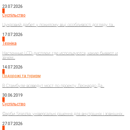
23.07.2026
3
Суспільство
Цукровий діабет у похилому віці: особливості догляду та...
17.07.2026
4
Техніка
Настенные LCD-дисплеи: где используются, какие бывают и
зачем...
14.07.2026
1
Подорожі та туризм
В Стамбуле возведут мост по проекту Леонардо Да...
30.06.2019
2
Суспільство
Фарби Sniezka: універсальні рішення для внутрішніх і зовнішніх...
27.07.2026
3