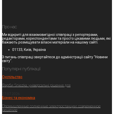
Про нас
Ми відкриті для взаємовигідної співпраці з репортерами,
редакторами, кореспондентами та просто цікавими людьми, які
бажають розміщувати власні матеріали на нашому сайті.
01133, Київ, Україна
З питань співпраці звертайтеся до адміністрації сайту "Новини
світу".
Популярні публікації
Суспільство
Фарби Sniezka: універсальні рішення для
27.07.2026
Бізнес та економіка
Промышленные солнечные электростанции: современное
решение