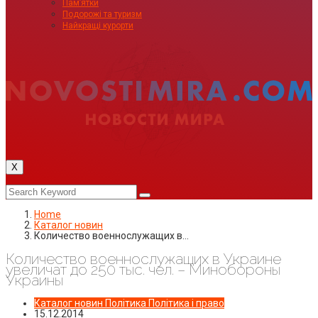
Пам’ятки
Подорожі та туризм
Найкращі курорти
X
Home
Каталог новин
Количество военнослужащих в…
Количество военнослужащих в Украине
увеличат до 250 тыс. чел. – Минобороны
Украины
Каталог новин
Політика
Політика і право
15.12.2014