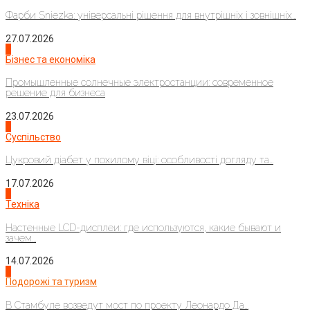
Фарби Sniezka: універсальні рішення для внутрішніх і зовнішніх...
27.07.2026
2
Бізнес та економіка
Промышленные солнечные электростанции: современное
решение для бизнеса
23.07.2026
3
Суспільство
Цукровий діабет у похилому віці: особливості догляду та...
17.07.2026
4
Техніка
Настенные LCD-дисплеи: где используются, какие бывают и
зачем...
14.07.2026
1
Подорожі та туризм
В Стамбуле возведут мост по проекту Леонардо Да...