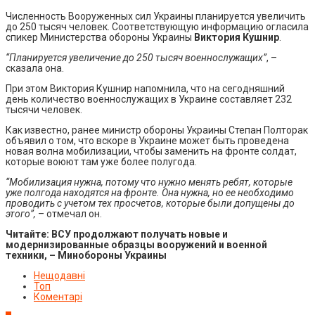
Численность Вооруженных сил Украины планируется увеличить
до 250 тысяч человек. Соответствующую информацию огласила
спикер Министерства обороны Украины
Виктория Кушнир
.
“Планируется увеличение до 250 тысяч военнослужащих”
, –
сказала она.
При этом Виктория Кушнир напомнила, что на сегодняшний
день количество военнослужащих в Украине составляет 232
тысячи человек.
Как известно, ранее министр обороны Украины Степан Полторак
объявил о том, что вскоре в Украине может быть проведена
новая волна мобилизации, чтобы заменить на фронте солдат,
которые воюют там уже более полугода.
“Мобилизация нужна, потому что нужно менять ребят, которые
уже полгода находятся на фронте. Она нужна, но ее необходимо
проводить с учетом тех просчетов, которые были допущены до
этого”,
– отмечал он.
Читайте:
ВСУ продолжают получать новые и
модернизированные образцы вооружений и военной
техники, – Минобороны Украины
Нещодавні
Топ
Коментарі