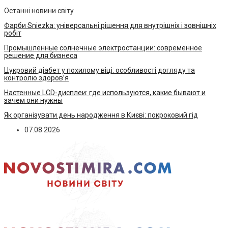
Останні новини світу
Фарби Sniezka: універсальні рішення для внутрішніх і зовнішніх
робіт
Промышленные солнечные электростанции: современное
решение для бизнеса
Цукровий діабет у похилому віці: особливості догляду та
контролю здоров’я
Настенные LCD-дисплеи: где используются, какие бывают и
зачем они нужны
Як організувати день народження в Києві: покроковий гід
07.08.2026