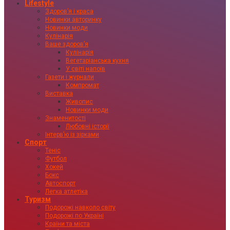
Lifestyle
Здоровʼя і краса
Новинки авторинку
Новинки моди
Кулінарія
Ваше здоровʼя
Кулінарія
Вегетаріанська кухня
У світі напоїв
Газети і журнали
Компромат
Виставка
Живопис
Новинки моди
Знаменитості
Любовні історії
Інтервʼю із зірками
Спорт
Теніс
Футбол
Хокей
Бокс
Автоспорт
Легка атлетіка
Туризм
Подорожі навколо світу
Подорожі по Україні
Країни та міста