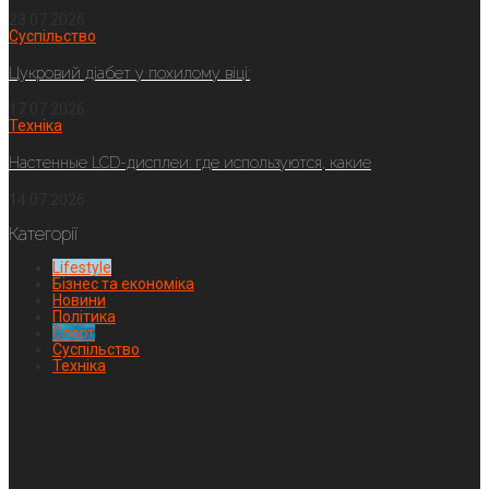
23.07.2026
Суспільство
Цукровий діабет у похилому віці:
17.07.2026
Техніка
Настенные LCD-дисплеи: где используются, какие
14.07.2026
Категорії
Lifestyle
Бізнес та економіка
Новини
Політика
Спорт
Суспільство
Техніка