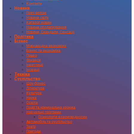
Контакти
Новини
Прес-релізи
Новини світу
Каталог новин
Новини оподаткування
Новини, Скандали, Сенсації
Політика
Бізнес
Міжнародна економіка
Бізнес та економіка
Право
Фінанси
Інвестиції
Іновації
Техніка
Суспільство
Шоу-бізнес
Література
Культура
Наука
Освіта
Події та кримінальна хроніка
Навчальні програми
Психологія взаємовідносин
Автомобіль та суспільство
Театр
Пригоди