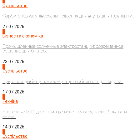
1
Суспільство
Фарби Sniezka: універсальні рішення для внутрішніх і зовнішніх...
27.07.2026
2
Бізнес та економіка
Промышленные солнечные электростанции: современное
решение для бизнеса
23.07.2026
3
Суспільство
Цукровий діабет у похилому віці: особливості догляду та...
17.07.2026
4
Техніка
Настенные LCD-дисплеи: где используются, какие бывают и
зачем...
14.07.2026
1
Суспільство