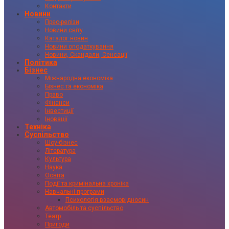
Контакти
Новини
Прес-релізи
Новини світу
Каталог новин
Новини оподаткування
Новини, Скандали, Сенсації
Політика
Бізнес
Міжнародна економіка
Бізнес та економіка
Право
Фінанси
Інвестиції
Іновації
Техніка
Суспільство
Шоу-бізнес
Література
Культура
Наука
Освіта
Події та кримінальна хроніка
Навчальні програми
Психологія взаємовідносин
Автомобіль та суспільство
Театр
Пригоди