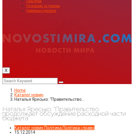
Пам’ятки
Подорожі та туризм
Найкращі курорти
X
Home
Каталог новин
Наталья Яресько: “Правительство…
Наталья Яресько: “Правительство
продолжает обсуждение расходной части
бюджета”
Каталог новин
Політика
Політика і право
15.12.2014