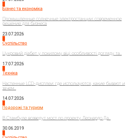
2
Бізнес та економіка
Промышленные солнечные электростанции: современное
решение для бизнеса
23.07.2026
3
Суспільство
Цукровий діабет у похилому віці: особливості догляду та...
17.07.2026
4
Техніка
Настенные LCD-дисплеи: где используются, какие бывают и
зачем...
14.07.2026
1
Подорожі та туризм
В Стамбуле возведут мост по проекту Леонардо Да...
30.06.2019
2
Суспільство