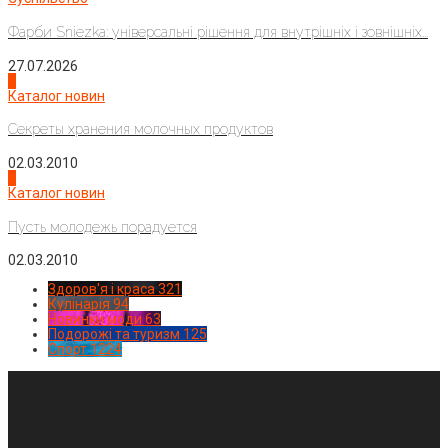
Фарби Sniezka: універсальні рішення для внутрішніх і зовнішніх...
27.07.2026
3
Каталог новин
Секреты хранения молочных продуктов
02.03.2010
4
Каталог новин
Пусть молодежь порадуется
02.03.2010
Здоров'я і краса
321
Кулінарія
94
Новинки моди
63
Подорожі та туризм
125
Спорт
1224