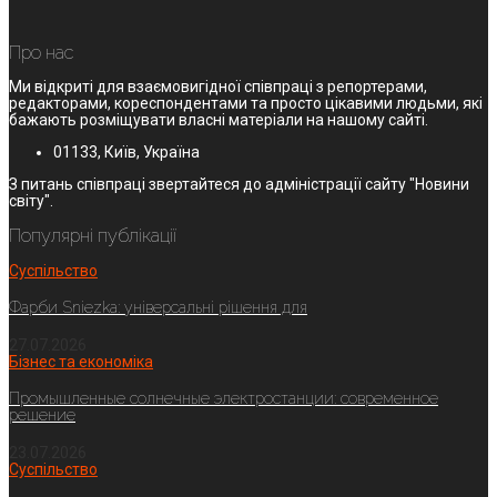
Про нас
Ми відкриті для взаємовигідної співпраці з репортерами,
редакторами, кореспондентами та просто цікавими людьми, які
бажають розміщувати власні матеріали на нашому сайті.
01133, Київ, Україна
З питань співпраці звертайтеся до адміністрації сайту "Новини
світу".
Популярні публікації
Суспільство
Фарби Sniezka: універсальні рішення для
27.07.2026
Бізнес та економіка
Промышленные солнечные электростанции: современное
решение
23.07.2026
Суспільство