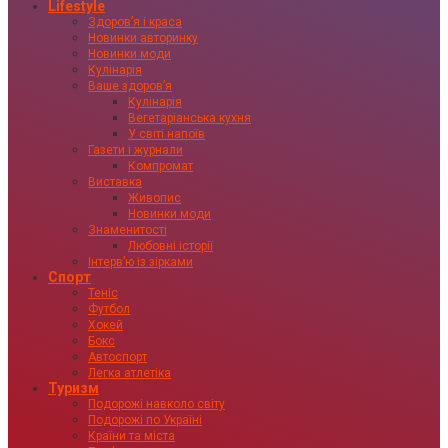
Lifestyle
Здоровʼя і краса
Новинки авторинку
Новинки моди
Кулінарія
Ваше здоровʼя
Кулінарія
Вегетаріанська кухня
У світі напоїв
Газети і журнали
Компромат
Виставка
Живопис
Новинки моди
Знаменитості
Любовні історії
Інтервʼю із зірками
Спорт
Теніс
Футбол
Хокей
Бокс
Автоспорт
Легка атлетіка
Туризм
Подорожі навколо світу
Подорожі по Україні
Країни та міста