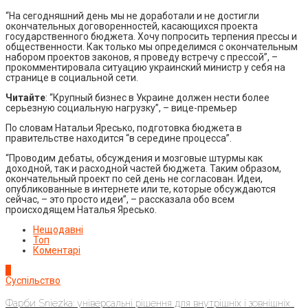
“На сегодняшний день мы не доработали и не достигли
окончательных договоренностей, касающихся проекта
государственного бюджета. Хочу попросить терпения прессы и
общественности. Как только мы определимся с окончательным
набором проектов законов, я проведу встречу с прессой”, –
прокомментировала ситуацию украинский министр у себя на
странице в социальной сети.
Читайте
: “Крупный бизнес в Украине должен нести более
серьезную социальную нагрузку”, – вице-премьер
По словам Натальи Яресько, подготовка бюджета в
правительстве находится “в середине процесса”.
“Проводим дебаты, обсуждения и мозговые штурмы как
доходной, так и расходной частей бюджета. Таким образом,
окончательный проект по сей день не согласован. Идеи,
опубликованные в интернете или те, которые обсуждаются
сейчас, – это просто идеи”, – рассказала обо всем
происходящем Наталья Яресько.
Нещодавні
Топ
Коментарі
1
Суспільство
Фарби Sniezka: універсальні рішення для внутрішніх і зовнішніх...