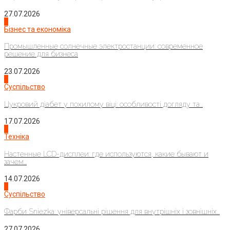
27.07.2026
2
Бізнес та економіка
Промышленные солнечные электростанции: современное
решение для бизнеса
23.07.2026
3
Суспільство
Цукровий діабет у похилому віці: особливості догляду та...
17.07.2026
4
Техніка
Настенные LCD-дисплеи: где используются, какие бывают и
зачем...
14.07.2026
1
Суспільство
Фарби Sniezka: універсальні рішення для внутрішніх і зовнішніх...
27.07.2026