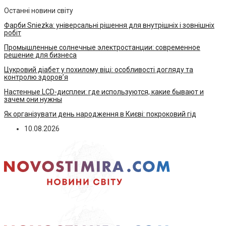
Останні новини світу
Фарби Sniezka: універсальні рішення для внутрішніх і зовнішніх
робіт
Промышленные солнечные электростанции: современное
решение для бизнеса
Цукровий діабет у похилому віці: особливості догляду та
контролю здоров’я
Настенные LCD-дисплеи: где используются, какие бывают и
зачем они нужны
Як організувати день народження в Києві: покроковий гід
10.08.2026