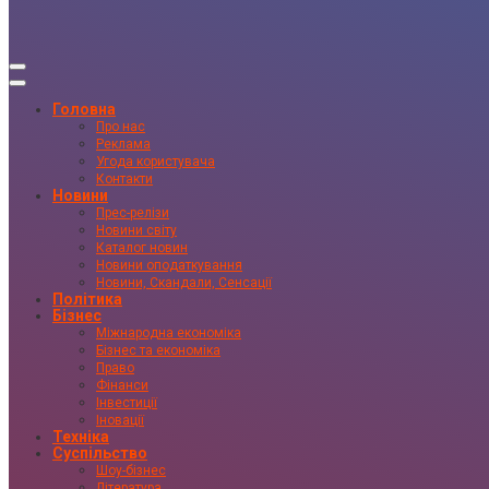
Головна
Про нас
Реклама
Угода користувача
Контакти
Новини
Прес-релізи
Новини світу
Каталог новин
Новини оподаткування
Новини, Скандали, Сенсації
Політика
Бізнес
Міжнародна економіка
Бізнес та економіка
Право
Фінанси
Інвестиції
Іновації
Техніка
Суспільство
Шоу-бізнес
Література