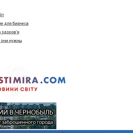
біт
е для бизнеса
ю здоров’я
м они нужны