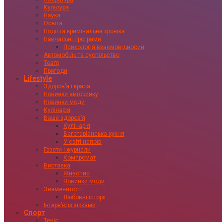
Культура
Наука
Освіта
Події та кримінальна хроніка
Навчальні програми
Психологія взаємовідносин
Автомобіль та суспільство
Театр
Пригоди
Lifestyle
Здоровʼя і краса
Новинки авторинку
Новинки моди
Кулінарія
Ваше здоровʼя
Кулінарія
Вегетаріанська кухня
У світі напоїв
Газети і журнали
Компромат
Виставка
Живопис
Новинки моди
Знаменитості
Любовні історії
Інтервʼю із зірками
Спорт
Теніс