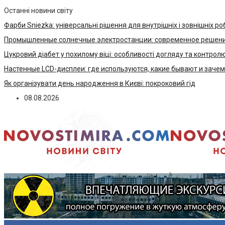
Останні новини світу
Фарби Sniezka: універсальні рішення для внутрішніх і зовнішніх ро
Промышленные солнечные электростанции: современное решени
Цукровий діабет у похилому віці: особливості догляду та контрол
Настенные LCD-дисплеи: где используются, какие бывают и заче
Як організувати день народження в Києві: покроковий гід
08.08.2026