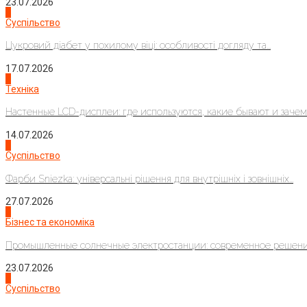
23.07.2026
3
Суспільство
Цукровий діабет у похилому віці: особливості догляду та...
17.07.2026
4
Техніка
Настенные LCD-дисплеи: где используются, какие бывают и зачем..
14.07.2026
1
Суспільство
Фарби Sniezka: універсальні рішення для внутрішніх і зовнішніх...
27.07.2026
2
Бізнес та економіка
Промышленные солнечные электростанции: современное решени
23.07.2026
3
Суспільство