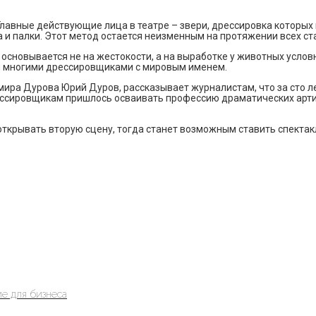
 Главные действующие лица в театре – звери, дрессировка которы
 и палки. Этот метод остается неизменным на протяжении всех ст
 основывается не на жестокости, а на выработке у животных усло
ся многими дрессировщиками с мировым именем.
ра Дурова Юрий Дуров, рассказывает журналистам, что за сто лет
ссировщикам пришлось осваивать профессию драматических артис
открывать вторую сцену, тогда станет возможным ставить спектак
е для бизнеса