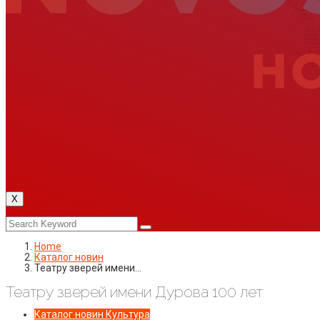
X
Home
Каталог новин
Театру зверей имени…
Театру зверей имени Дурова 100 лет
Каталог новин
Культура