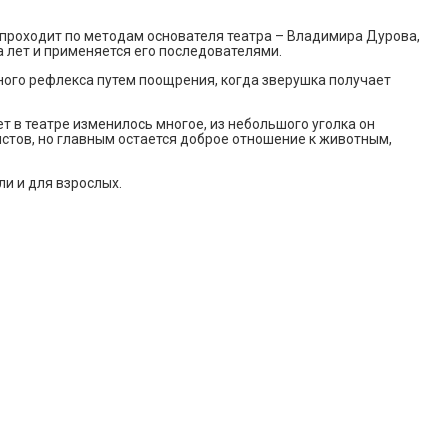
х проходит по методам основателя театра – Владимира Дурова,
а лет и применяется его последователями.
вного рефлекса путем поощрения, когда зверушка получает
 в театре изменилось многое, из небольшого уголка он
тов, но главным остается доброе отношение к животным,
ли и для взрослых.