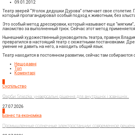
09.01.2012
Театр зверей “Уголок дедушки Дурова” отмечает свое столетие.
который пропагандировал особый подход к животным, без хлыста
Это особый метод дрессировки, который называют еще “мягким”,
лакомство за выполненный трюк. Сейчас этот метод применяет
Нынешний художественный руководитель театра, правнук Владими
превратился в настоящий театр с сюжетными постановками. Дре
умение не давить на него, а находить общий язык.
Театр находится в постоянном развитии, сейчас там собираются 
Нещодавні
Топ
Коментарі
1
Суспільство
Фарби Sniezka: універсальні рішення для внутрішніх і зовнішніх...
27.07.2026
2
Бізнес та економіка
Промышленные солнечные электростанции: современное решени