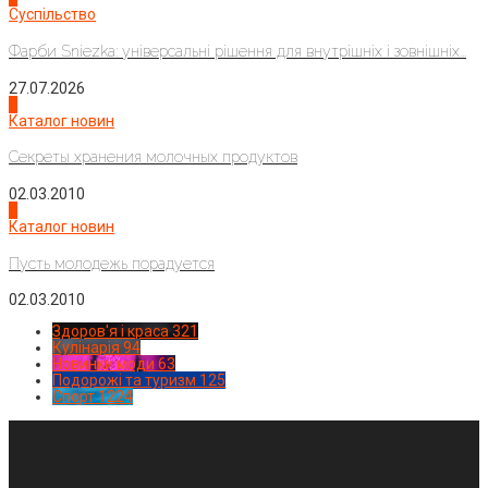
Суспільство
Фарби Sniezka: універсальні рішення для внутрішніх і зовнішніх...
27.07.2026
3
Каталог новин
Секреты хранения молочных продуктов
02.03.2010
4
Каталог новин
Пусть молодежь порадуется
02.03.2010
Здоров'я і краса
321
Кулінарія
94
Новинки моди
63
Подорожі та туризм
125
Спорт
1224