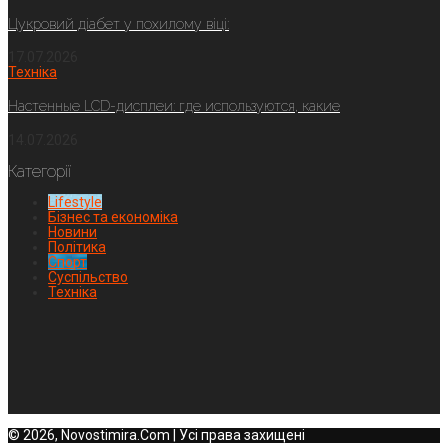
Цукровий діабет у похилому віці:
17.07.2026
Техніка
Настенные LCD-дисплеи: где используются, какие
14.07.2026
Категорії
Lifestyle
Бізнес та економіка
Новини
Політика
Спорт
Суспільство
Техніка
© 2026, Novostimira.Com | Усі права захищені