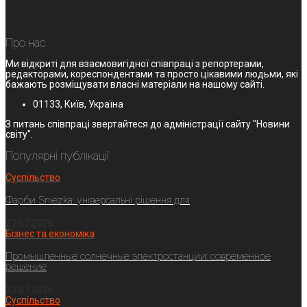
Про нас
Ми відкриті для взаємовигідної співпраці з репортерами,
редакторами, кореспондентами та просто цікавими людьми, які
бажають розміщувати власні матеріали на нашому сайті.
01133, Київ, Україна
З питань співпраці звертайтеся до адміністрації сайту "Новини
світу".
Популярні публікації
Суспільство
Фарби Sniezka: універсальні рішення для
27.07.2026
Бізнес та економіка
Промышленные солнечные электростанции: современное
решение
23.07.2026
Суспільство