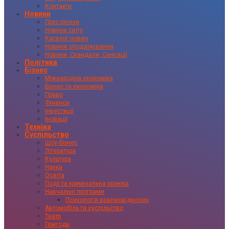
Контакти
Новини
Прес-релізи
Новини світу
Каталог новин
Новини оподаткування
Новини, Скандали, Сенсації
Політика
Бізнес
Міжнародна економіка
Бізнес та економіка
Право
Фінанси
Інвестиції
Іновації
Техніка
Суспільство
Шоу-бізнес
Література
Культура
Наука
Освіта
Події та кримінальна хроніка
Навчальні програми
Психологія взаємовідносин
Автомобіль та суспільство
Театр
Пригоди