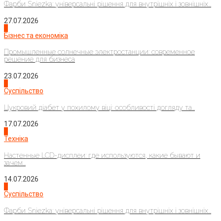
Фарби Sniezka: універсальні рішення для внутрішніх і зовнішніх...
27.07.2026
2
Бізнес та економіка
Промышленные солнечные электростанции: современное
решение для бизнеса
23.07.2026
3
Суспільство
Цукровий діабет у похилому віці: особливості догляду та...
17.07.2026
4
Техніка
Настенные LCD-дисплеи: где используются, какие бывают и
зачем...
14.07.2026
1
Суспільство
Фарби Sniezka: універсальні рішення для внутрішніх і зовнішніх...