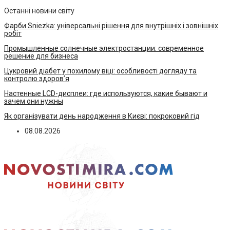
Останні новини світу
Фарби Sniezka: універсальні рішення для внутрішніх і зовнішніх
робіт
Промышленные солнечные электростанции: современное
решение для бизнеса
Цукровий діабет у похилому віці: особливості догляду та
контролю здоров’я
Настенные LCD-дисплеи: где используются, какие бывают и
зачем они нужны
Як організувати день народження в Києві: покроковий гід
08.08.2026