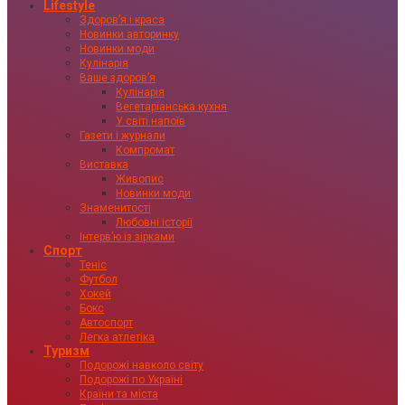
Lifestyle
Здоровʼя і краса
Новинки авторинку
Новинки моди
Кулінарія
Ваше здоровʼя
Кулінарія
Вегетаріанська кухня
У світі напоїв
Газети і журнали
Компромат
Виставка
Живопис
Новинки моди
Знаменитості
Любовні історії
Інтервʼю із зірками
Спорт
Теніс
Футбол
Хокей
Бокс
Автоспорт
Легка атлетіка
Туризм
Подорожі навколо світу
Подорожі по Україні
Країни та міста