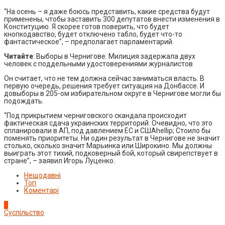
“На осень – я даже боюсь представить, какие средства будут
применены, чтобы заставить 300 депутатов внести изменения в
Конституцию. Я скорее готов поверить, что будет
кнопкодавство, будет отключено табло, будет что-то
фантастическое”, – предполагает парламентарий.
Читайте
: Выборы в Чернигове. Милиция задержала двух
человек с поддельными удостоверениями журналистов
Он считает, что не тем должна сейчас заниматься власть. В
первую очередь, решения требует ситуация на Донбассе. И
довыборы в 205-ом избирательном округе в Чернигове могли бы
подождать.
“Под прикрытием черниговского скандала происходит
фактическая сдача украинских территорий. Очевидно, что это
спланировали в АП, под давлением ЕС и СШАhellip; Стоило бы
поменять приоритеты. Ни один результат в Чернигове не значит
столько, сколько значит Марьинка или Широкино. Мы должны
выиграть этот тихий, подковерный бой, который свирепствует в
стране”, – заявил Игорь Луценко.
Нещодавні
Топ
Коментарі
1
Суспільство