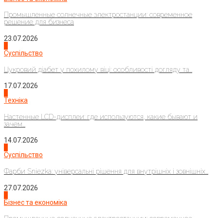
Промышленные солнечные электростанции: современное
решение для бизнеса
23.07.2026
3
Суспільство
Цукровий діабет у похилому віці: особливості догляду та...
17.07.2026
4
Техніка
Настенные LCD-дисплеи: где используются, какие бывают и
зачем...
14.07.2026
1
Суспільство
Фарби Sniezka: універсальні рішення для внутрішніх і зовнішніх...
27.07.2026
2
Бізнес та економіка