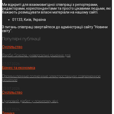
Ми відкриті для взаємовигідної співпраці з репортерами,
редакторами, кореспондентами та просто цікавими людьми, які
бажають розміщувати власні матеріали на нашому сайті.
01133, Київ, Україна
З питань співпраці звертайтеся до адміністрації сайту "Новини
світу".
Популярні публікації
Суспільство
Фарби Sniezka: універсальні рішення для
27.07.2026
Бізнес та економіка
Промышленные солнечные электростанции: современное
решение
23.07.2026
Суспільство
Цукровий діабет у похилому віці:
17.07.2026
Техніка