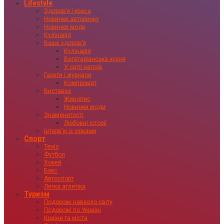
Lifestyle
Здоровʼя і краса
Новинки авторинку
Новинки моди
Кулінарія
Ваше здоровʼя
Кулінарія
Вегетаріанська кухня
У світі напоїв
Газети і журнали
Компромат
Виставка
Живопис
Новинки моди
Знаменитості
Любовні історії
Інтервʼю із зірками
Спорт
Теніс
Футбол
Хокей
Бокс
Автоспорт
Легка атлетіка
Туризм
Подорожі навколо світу
Подорожі по Україні
Країни та міста