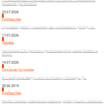
Промышленные солнечные электростанции: современное
решение для бизнеса
23.07.2026
3
Суспільство
Цукровий діабет у похилому віці: особливості догляду та...
17.07.2026
4
Техніка
Настенные LCD-дисплеи: где используются, какие бывают и
зачем...
14.07.2026
1
Подорожі та туризм
В Стамбуле возведут мост по проекту Леонардо Да...
30.06.2019
2
Суспільство
Фарби Sniezka: універсальні рішення для внутрішніх і зовнішніх...