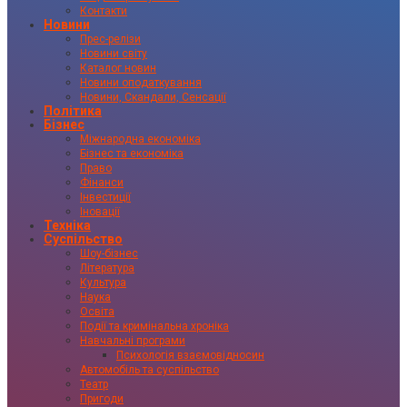
Контакти
Новини
Прес-релізи
Новини світу
Каталог новин
Новини оподаткування
Новини, Скандали, Сенсації
Політика
Бізнес
Міжнародна економіка
Бізнес та економіка
Право
Фінанси
Інвестиції
Іновації
Техніка
Суспільство
Шоу-бізнес
Література
Культура
Наука
Освіта
Події та кримінальна хроніка
Навчальні програми
Психологія взаємовідносин
Автомобіль та суспільство
Театр
Пригоди