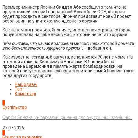
Премьер-министр Японии
Синдзо Абэ
сообщил о том, что на
предстоящей сессии Генеральной Ассамблеи ООН, которая
будет проходить в сентябре, Япония представит новый проект
резолюции по уничтожению ядерного оружия.
Как напомнил премьер, Япония единственная страна, которая
почувствовала на себе весь ужас, который несет это оружие.
“Мы считаем, что на нас возложена миссия, цель которой донести
всю бесчеловечность ядерного оружия”
, – добавил он.
Как известно, сегодня, 6 августа, исполняется 70 лет с момента
атомной атаки на Хиросиму и Нагасаки. В Японии была
проведена церемония в память жертв бомбардировки, на
которой присутствовали как представители самой Японии, так и
ряда других государств.
Нещодавні
Топ
Коментарі
1
Суспільство
Фарби Sniezka: універсальні рішення для внутрішніх і зовнішніх...
27.07.2026
2
Бізнес та економіка