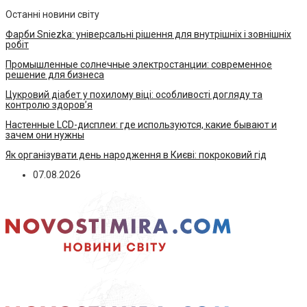
Останні новини світу
Фарби Sniezka: універсальні рішення для внутрішніх і зовнішніх
робіт
Промышленные солнечные электростанции: современное
решение для бизнеса
Цукровий діабет у похилому віці: особливості догляду та
контролю здоров’я
Настенные LCD-дисплеи: где используются, какие бывают и
зачем они нужны
Як організувати день народження в Києві: покроковий гід
07.08.2026