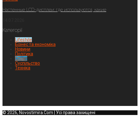
Настенные LCD-дисплеи: где используются, какие
14.07.2026
Категорії
Lifestyle
Бізнес та економіка
Новини
Політика
Спорт
Суспільство
Техніка
© 2026, Novostimira.Com | Усі права захищені