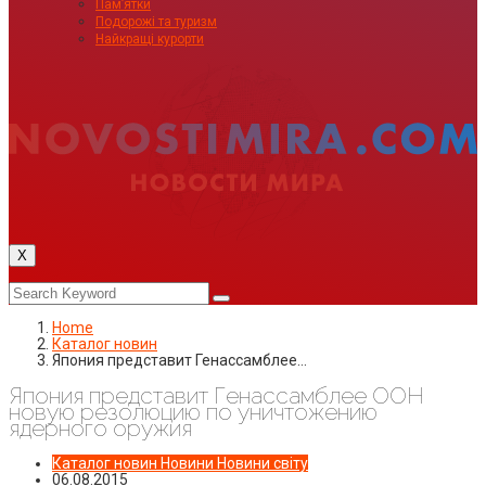
Пам’ятки
Подорожі та туризм
Найкращі курорти
X
Home
Каталог новин
Япония представит Генассамблее…
Япония представит Генассамблее ООН
новую резолюцию по уничтожению
ядерного оружия
Каталог новин
Новини
Новини світу
06.08.2015